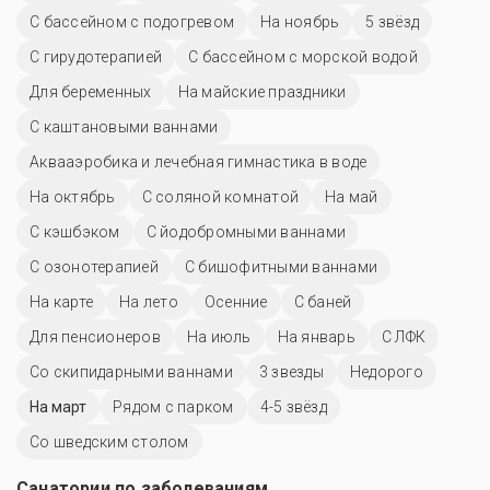
С бассейном с подогревом
На ноябрь
5 звёзд
С гирудотерапией
С бассейном с морской водой
Для беременных
На майские праздники
С каштановыми ваннами
Аквааэробика и лечебная гимнастика в воде
На октябрь
С соляной комнатой
На май
С кэшбэком
С йодобромными ваннами
С озонотерапией
С бишофитными ваннами
На карте
На лето
Осенние
С баней
Для пенсионеров
На июль
На январь
С ЛФК
Со скипидарными ваннами
3 звезды
Недорого
На март
Рядом с парком
4-5 звёзд
Со шведским столом
Санатории по заболеваниям