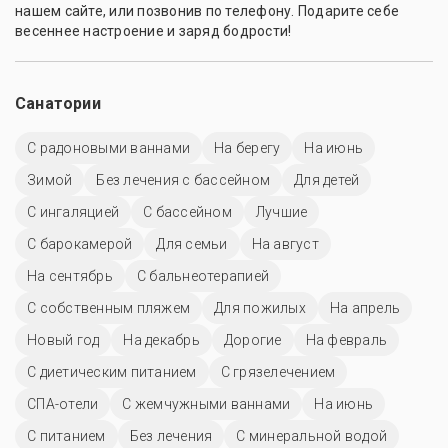
нашем сайте, или позвонив по телефону. Подарите себе
весеннее настроение и заряд бодрости!
Санатории
С радоновыми ваннами
На берегу
На июнь
Зимой
Без лечения с бассейном
Для детей
С ингаляцией
C бассейном
Лучшие
С барокамерой
Для семьи
На август
На сентябрь
С бальнеотерапией
С собственным пляжем
Для пожилых
На апрель
Новый год
На декабрь
Дорогие
На февраль
С диетическим питанием
С грязелечением
СПА-отели
С жемчужными ваннами
На июнь
С питанием
Без лечения
С минеральной водой