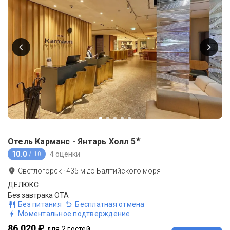
★
Отель Карманс - Янтарь Холл
5
10.0
4 оценки
/ 10
Светлогорск
·
435
м до
Балтийского моря
ДЕЛЮКС
Без завтрака ОТА
Без питания
·
Бесплатная отмена
Моментальное подтверждение
86 020 ₽
для 2 гостей