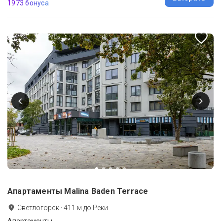
1973 бонуса
Апартаменты Malina Baden Terrace
Светлогорск
·
411
м до
Реки
Апартаменты