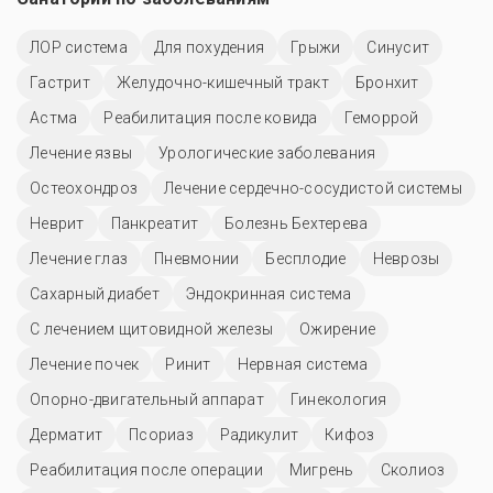
ЛОР система
Для похудения
Грыжи
Синусит
Гастрит
Желудочно-кишечный тракт
Бронхит
Астма
Реабилитация после ковида
Геморрой
Лечение язвы
Урологические заболевания
Остеохондроз
Лечение сердечно-сосудистой системы
Неврит
Панкреатит
Болезнь Бехтерева
Лечение глаз
Пневмонии
Бесплодие
Неврозы
Сахарный диабет
Эндокринная система
С лечением щитовидной железы
Ожирение
Лечение почек
Ринит
Нервная система
Опорно-двигательный аппарат
Гинекология
Дерматит
Псориаз
Радикулит
Кифоз
Реабилитация после операции
Мигрень
Сколиоз