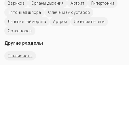
Варикоз
Органы дыхания
Артрит
Гипертонии
Пяточная шпора
С лечением суставов
Лечение гайморита
Артроз
Лечение печени
Остеопороз
Другие разделы
Пансионаты