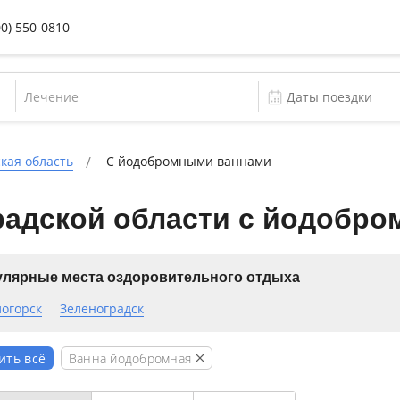
00) 550-0810
Лечение
кая область
С йодобромными ваннами
радской области с йодобр
лярные места оздоровительного отдыха
логорск
Зеленоградск
Ванна йодобромная
ить всё