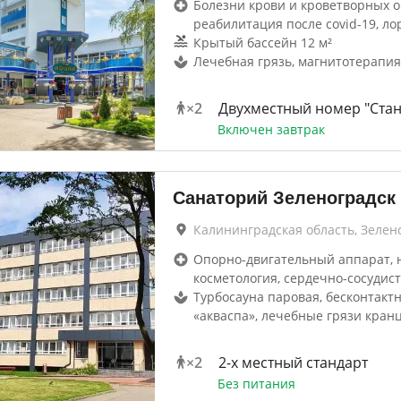
Болезни крови и кроветворных о
реабилитация после covid-19, ло
Крытый бассейн 12 м²
Лечебная грязь, магнитотерапия
×
2
Двухместный номер "Стан
Включен завтрак
Санаторий Зеленоградск
Калининградская область, Зелен
Опорно-двигательный аппарат, 
косметология, сердечно-сосудис
Турбосауна паровая, бесконтакт
«акваспа», лечебные грязи кран
×
2
2-x местный стандарт
Без питания