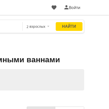
Войти
омными ваннами