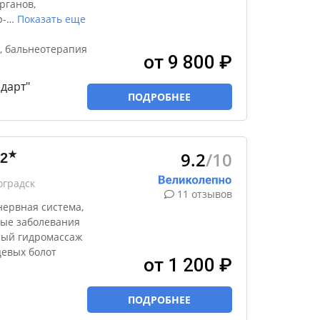
рганов,
р-
…
Показать еще
, бальнеотерапия
от 9 800 ₽
дарт"
ПОДРОБНЕЕ
9.2
/10
★
2
оградск
11 отзывов
нервная система,
тые заболевания
ный гидромассаж
цевых болот
от 1 200 ₽
ПОДРОБНЕЕ