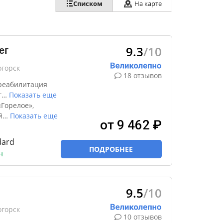
Списком
На карте
9.3
/10
ег
огорск
18 отзывов
реабилитация
г
…
Показать еще
Горелое»,
й
…
Показать еще
от 9 462 ₽
dard
ПОДРОБНЕЕ
н
9.5
/10
огорск
10 отзывов