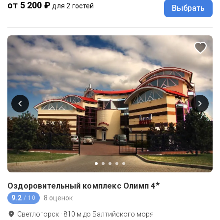
от 5 200 ₽
для 2 гостей
Выбрать
★
Оздоровительный комплекс Олимп
4
9.2
8 оценок
/ 10
Светлогорск
·
810
м до
Балтийского моря