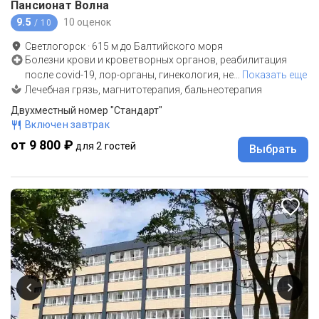
Пансионат Волна
9.5
10 оценок
/ 10
Светлогорск
·
615
м до
Балтийского моря
Болезни крови и кроветворных органов, реабилитация
после covid-19, лор-органы, гинекология, не
…
Показать еще
Лечебная грязь, магнитотерапия, бальнеотерапия
Двухместный номер "Стандарт"
Включен завтрак
от 9 800 ₽
для 2 гостей
Выбрать