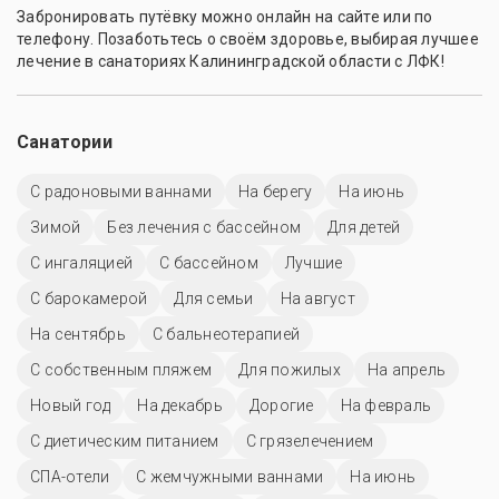
Забронировать путёвку можно онлайн на сайте или по
телефону. Позаботьтесь о своём здоровье, выбирая лучшее
лечение в санаториях Калининградской области с ЛФК!
Санатории
С радоновыми ваннами
На берегу
На июнь
Зимой
Без лечения с бассейном
Для детей
С ингаляцией
C бассейном
Лучшие
С барокамерой
Для семьи
На август
На сентябрь
С бальнеотерапией
С собственным пляжем
Для пожилых
На апрель
Новый год
На декабрь
Дорогие
На февраль
С диетическим питанием
С грязелечением
СПА-отели
С жемчужными ваннами
На июнь