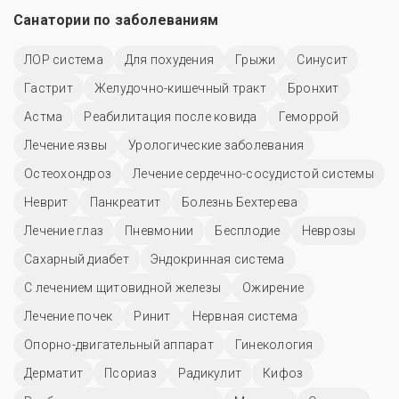
Санатории по заболеваниям
ЛОР система
Для похудения
Грыжи
Синусит
Гастрит
Желудочно-кишечный тракт
Бронхит
Астма
Реабилитация после ковида
Геморрой
Лечение язвы
Урологические заболевания
Остеохондроз
Лечение сердечно-сосудистой системы
Неврит
Панкреатит
Болезнь Бехтерева
Лечение глаз
Пневмонии
Бесплодие
Неврозы
Сахарный диабет
Эндокринная система
С лечением щитовидной железы
Ожирение
Лечение почек
Ринит
Нервная система
Опорно-двигательный аппарат
Гинекология
Дерматит
Псориаз
Радикулит
Кифоз