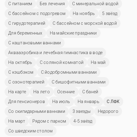
С питанием
Без лечения
С минеральной водой
С бассейном с подогревом
На ноябрь
5 звёзд
С гирудотерапией
С бассейном с морской водой
Для беременных
На майские праздники
С каштановыми ваннами
Аквааэробика и лечебная гимнастика в воде
На октябрь
С соляной комнатой
На май
С кэшбэком
С йодобромными ваннами
С озонотерапией
С бишофитными ваннами
На карте
На лето
Осенние
С баней
Для пенсионеров
На июль
На январь
С ЛФК
Со скипидарными ваннами
3 звезды
Недорого
На март
Рядом с парком
4-5 звёзд
Со шведским столом