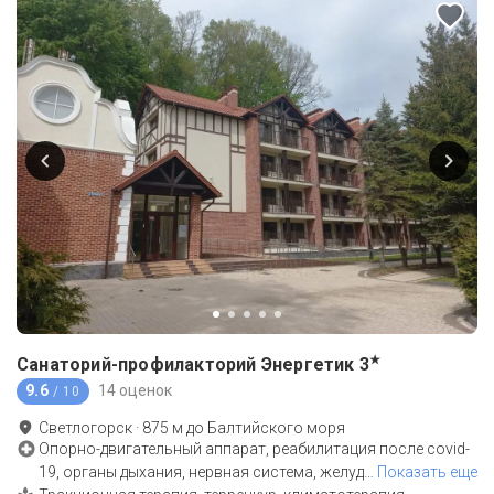
★
Санаторий-профилакторий Энергетик
3
9.6
14 оценок
/ 10
Светлогорск
·
875
м до
Балтийского моря
Опорно-двигательный аппарат, реабилитация после covid-
19, органы дыхания, нервная система, желуд
…
Показать еще