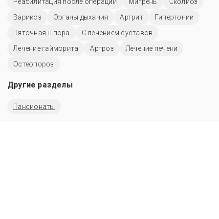
Реабилитация после операции
Мигрень
Сколиоз
Варикоз
Органы дыхания
Артрит
Гипертонии
Пяточная шпора
С лечением суставов
Лечение гайморита
Артроз
Лечение печени
Остеопороз
Другие разделы
Пансионаты