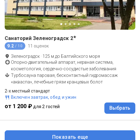
★
Санаторий Зеленоградск
2
9.2
11 оценок
/ 10
Зеленоградск
·
125
м до
Балтийского моря
Опорно-двигательный аппарат, нервная система,
косметология, сердечно-сосудистые заболевания
Турбосауна паровая, бесконтактный гидромассаж
«акваспа», лечебные грязи кранцевых болот
2-x местный стандарт
Включен завтрак, обед и ужин
от 1 200 ₽
для 2 гостей
Выбрать
Показать еще