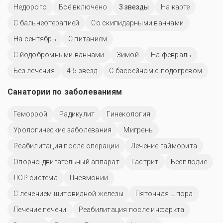
Недорого
Всё включено
3 звезды
На карте
С бальнеотерапией
Со скипидарными ваннами
На сентябрь
С питанием
С йодобромными ваннами
Зимой
На февраль
Без лечения
4-5 звёзд
С бассейном с подогревом
Санатории по заболеваниям
Геморрой
Радикулит
Гинекология
Урологические заболевания
Мигрень
Реабилитация после операции
Лечение гайморита
Опорно-двигательный аппарат
Гастрит
Бесплодие
ЛОР система
Пневмонии
С лечением щитовидной железы
Пяточная шпора
Лечение печени
Реабилитация после инфаркта