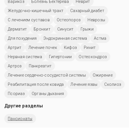
Варикоз
Болезнь Бехтерева
Неврит
Желудочно-кишечный тракт
Сахарный диабет
С лечением суставов
Остеопороз
Неврозы
Дерматит
Бронхит
Синусит
Грыжи
Для похудения
Эндокринная система
Астма
Артрит
Лечение почек
Кифоз
Ринит
Нервная система
Гипертонии
Остеохондроз
Артроз
Панкреатит
Лечение сердечно-сосудистой системы
Ожирение
Реабилитация после ковида
Лечение язвы
Сколиоз
Псориаз
Органы дыхания
Другие разделы
Пансионаты