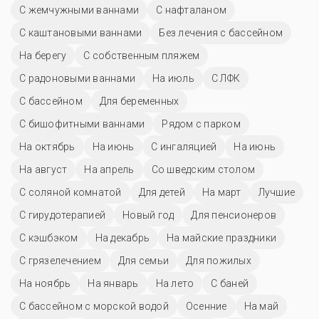
С жемчужными ваннами
С нафталаном
С каштановыми ваннами
Без лечения с бассейном
На берегу
С собственным пляжем
С радоновыми ваннами
На июль
С ЛФК
C бассейном
Для беременных
С бишофитными ваннами
Рядом с парком
На октябрь
На июнь
С ингаляцией
На июнь
На август
На апрель
Со шведским столом
С соляной комнатой
Для детей
На март
Лучшие
С гирудотерапией
Новый год
Для пенсионеров
С кэшбэком
На декабрь
На майские праздники
С грязелечением
Для семьи
Для пожилых
На ноябрь
На январь
На лето
С баней
С бассейном с морской водой
Осенние
На май