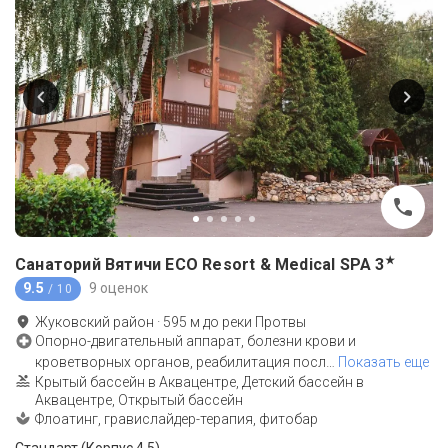
★
Санаторий Вятичи ECO Resort & Medical SPA
3
9.5
9 оценок
/ 10
Жуковский район
·
595
м до
реки Протвы
Опорно-двигательный аппарат, болезни крови и
кроветворных органов, реабилитация посл
…
Показать еще
Крытый бассейн в Аквацентре, Детский бассейн в
Аквацентре, Открытый бассейн
Флоатинг, гравислайдер-терапия, фитобар
Стандарт (Корпус 4,5)