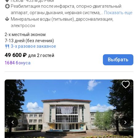
Псков
·
453
м до
Реки
Реабилитация после инфаркта, опорно-двигательный
аппарат, органы дыхания, нервная система,
…
Показать еще
Минеральные воды (питьевые), дарсонвализация,
электросон
2-x местный эконом
7-13 дней (без лечения)
3-х разовое заказное
49 600 ₽
для 2 гостей
Выбрать
1684 бонуса