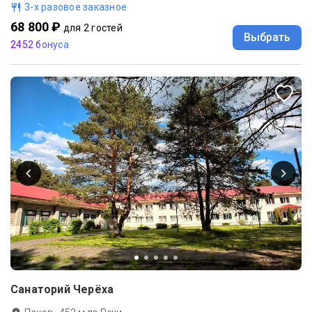
3-х разовое заказное
68 800 ₽
для 2 гостей
Выбрать
2452 бонуса
Санаторий Черёха