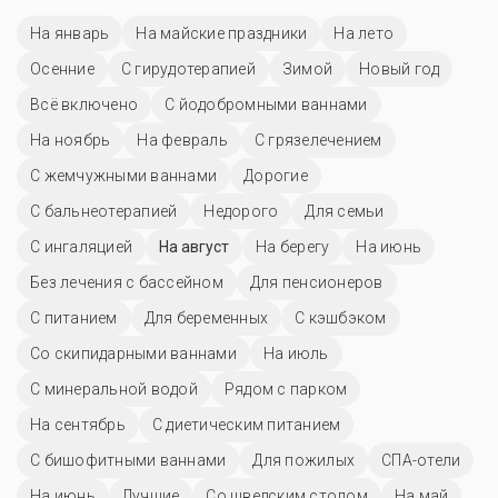
На январь
На майские праздники
На лето
Осенние
С гирудотерапией
Зимой
Новый год
Всё включено
С йодобромными ваннами
На ноябрь
На февраль
С грязелечением
С жемчужными ваннами
Дорогие
С бальнеотерапией
Недорого
Для семьи
С ингаляцией
На август
На берегу
На июнь
Без лечения с бассейном
Для пенсионеров
С питанием
Для беременных
С кэшбэком
Со скипидарными ваннами
На июль
С минеральной водой
Рядом с парком
На сентябрь
С диетическим питанием
С бишофитными ваннами
Для пожилых
СПА-отели
На июнь
Лучшие
Со шведским столом
На май