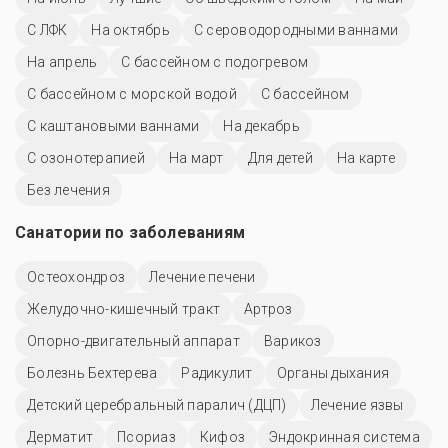
С ЛФК
На октябрь
С сероводородными ваннами
На апрель
С бассейном с подогревом
С бассейном с морской водой
C бассейном
С каштановыми ваннами
На декабрь
С озонотерапией
На март
Для детей
На карте
Без лечения
Санатории по заболеваниям
Остеохондроз
Лечение печени
Желудочно-кишечный тракт
Артроз
Опорно-двигательный аппарат
Варикоз
Болезнь Бехтерева
Радикулит
Органы дыхания
Детский церебральный паралич (ДЦП)
Лечение язвы
Дерматит
Псориаз
Кифоз
Эндокринная система