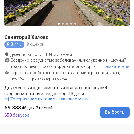
Санаторий Хилово
9.3
8 оценок
/ 10
деревня Хилово
·
184
м до
Реки
Сердечно-сосудистые заболевания, желудочно-кишечный
тракт, болезни крови и кроветворных орган
…
Показать еще
Терренкур, собственные скважины минеральной воды,
лечебные грязи озера лунёво
Двухместный однокомнатный стандарт в корпусе 4
Оздоровительная заезд от 6 до 13 дней
Трёхразовое питание - заказное меню
59 388 ₽
для 2 гостей
Выбрать
650 бонусов