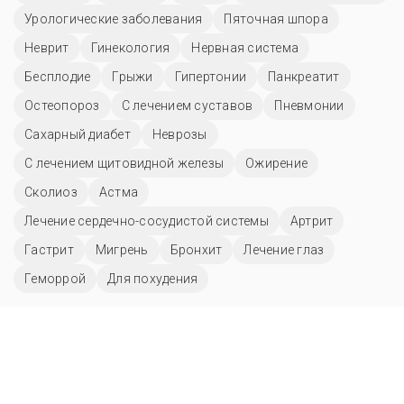
Урологические заболевания
Пяточная шпора
Неврит
Гинекология
Нервная система
Бесплодие
Грыжи
Гипертонии
Панкреатит
Остеопороз
С лечением суставов
Пневмонии
Сахарный диабет
Неврозы
С лечением щитовидной железы
Ожирение
Сколиоз
Астма
Лечение сердечно-сосудистой системы
Артрит
Гастрит
Мигрень
Бронхит
Лечение глаз
Геморрой
Для похудения