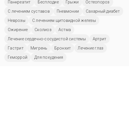
Панкреатит
Бесплодие
Грыжи
Остеопороз
С лечением суставов
Пневмонии
Сахарный диабет
Неврозы
С лечением щитовидной железы
Ожирение
Сколиоз
Астма
Лечение сердечно-сосудистой системы
Артрит
Гастрит
Мигрень
Бронхит
Лечение глаз
Геморрой
Для похудения