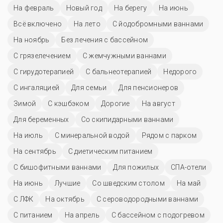
На февраль
Новый год
На берегу
На июнь
Всё включено
На лето
С йодобромными ваннами
На ноябрь
Без лечения с бассейном
С грязелечением
С жемчужными ваннами
С гирудотерапией
С бальнеотерапией
Недорого
С ингаляцией
Для семьи
Для пенсионеров
Зимой
С кэшбэком
Дорогие
На август
Для беременных
Со скипидарными ваннами
На июль
С минеральной водой
Рядом с парком
На сентябрь
С диетическим питанием
С бишофитными ваннами
Для пожилых
СПА-отели
На июнь
Лучшие
Со шведским столом
На май
С ЛФК
На октябрь
С сероводородными ваннами
С питанием
На апрель
С бассейном с подогревом