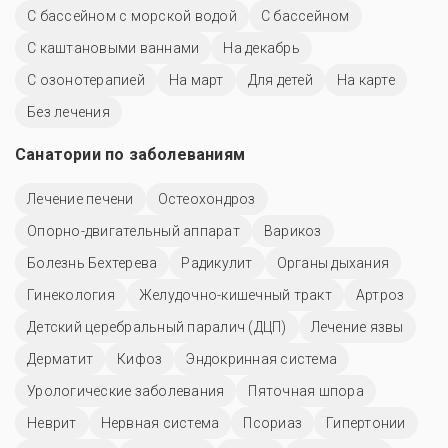
С бассейном с морской водой
C бассейном
С каштановыми ваннами
На декабрь
С озонотерапией
На март
Для детей
На карте
Без лечения
Санатории по заболеваниям
Лечение печени
Остеохондроз
Опорно-двигательный аппарат
Варикоз
Болезнь Бехтерева
Радикулит
Органы дыхания
Гинекология
Желудочно-кишечный тракт
Артроз
Детский церебральный паралич (ДЦП)
Лечение язвы
Дерматит
Кифоз
Эндокринная система
Урологические заболевания
Пяточная шпора
Неврит
Нервная система
Псориаз
Гипертонии