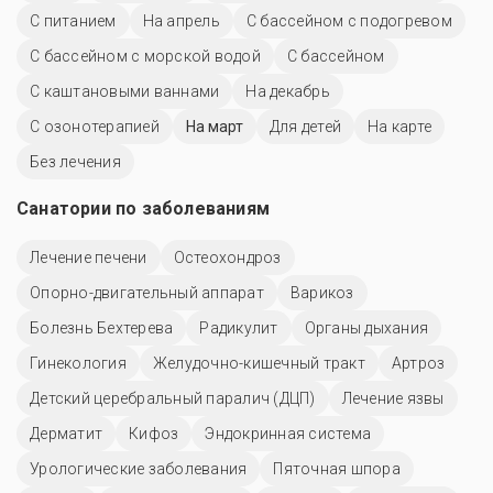
С питанием
На апрель
С бассейном с подогревом
С бассейном с морской водой
C бассейном
С каштановыми ваннами
На декабрь
С озонотерапией
На март
Для детей
На карте
Без лечения
Санатории по заболеваниям
Лечение печени
Остеохондроз
Опорно-двигательный аппарат
Варикоз
Болезнь Бехтерева
Радикулит
Органы дыхания
Гинекология
Желудочно-кишечный тракт
Артроз
Детский церебральный паралич (ДЦП)
Лечение язвы
Дерматит
Кифоз
Эндокринная система
Урологические заболевания
Пяточная шпора