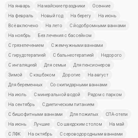
На январь
На майские праздники
Осенние
На февраль
Новый год
На берегу
На июнь
Всё включено
На лето
С йодобромными ваннами
На ноябрь
Без лечения с бассейном
С грязелечением
С жемчужными ваннами
С гирудотерапией
С бальнеотерапией
Недорого
С ингаляцией
Для семьи
Для пенсионеров
Зимой
С кэшбэком
Дорогие
На август
Для беременных
Со скипидарными ваннами
На июль
С минеральной водой
Рядом с парком
На сентябрь
С диетическим питанием
С бишофитными ваннами
Для пожилых
СПА-отели
На июнь
Лучшие
Со шведским столом
На май
С ЛФК
На октябрь
С сероводородными ваннами