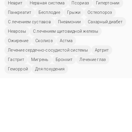
Неврит
Нервная система
Псориаз
Гипертонии
Панкреатит
Бесплодие
Грыжи
Остеопороз
С лечением суставов
Пневмонии
Сахарный диабет
Неврозы
С лечением щитовидной железы
Ожирение
Сколиоз
Астма
Лечение сердечно-сосудистой системы
Артрит
Гастрит
Мигрень
Бронхит
Лечение глаз
Геморрой
Для похудения