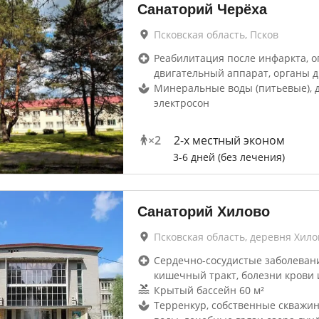
Санаторий Черёха
Псковская область, Псков
Реабилитация после инфаркта, о
двигательный аппарат, органы 
Минеральные воды (питьевые), 
электросон
×
2
2-x местный эконом
3-6 дней (без лечения)
Санаторий Хилово
Псковская область, деревня Хило
Сердечно-сосудистые заболевани
кишечный тракт, болезни крови 
Крытый бассейн 60 м²
Терренкур, собственные скважи