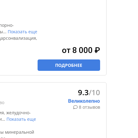
порно-
ды
…
Показать еще
дарсонвализация,
от 8 000 ₽
ПОДРОБНЕЕ
9.3
/10
во
8 отзывов
я, желудочно-
и
…
Показать еще
ны минеральной