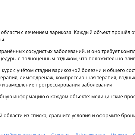
 области с лечением варикоза. Каждый объект прошёл 
ы.
транённых сосудистых заболеваний, и оно требует комп
дуры с полноценным отдыхом, что положительно влияе
курс с учётом стадии варикозной болезни и общего сос
ерапия, лимфодренаж, компрессионная терапия, водные
 и замедление прогрессирования заболевания.
бную информацию о каждом объекте: медицинские проф
 области из списка, сравните условия и оформите брон
а майские праздники
Осенние
Всё включено
На лето