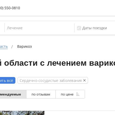
00) 550-0810
Лечение
асть
Варикоз
 области с лечением варик
Сердечно-сосудистые заболевания
ить всё
омендуемые
по отзывам
по цене