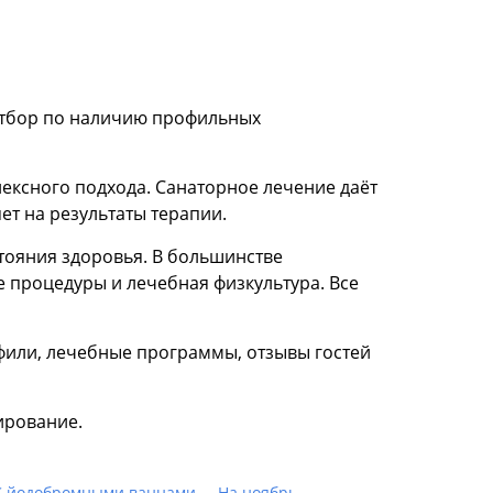
отбор по наличию профильных
лексного подхода. Санаторное лечение даёт
т на результаты терапии.
тояния здоровья. В большинстве
 процедуры и лечебная физкультура. Все
или, лечебные программы, отзывы гостей
ирование.
С йодобромными ваннами
На ноябрь