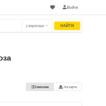
Войти
оза
Списком
На карте