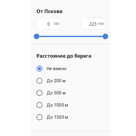
От Пскова
км
км
Расстояние до берега
Не важно
До 200 м
До 500 м
До 1000 м
До 1500 м