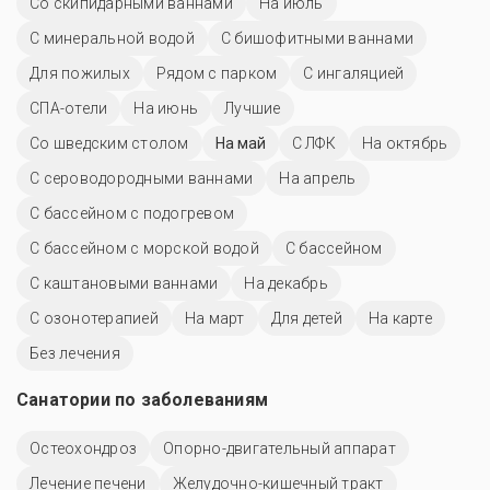
Со скипидарными ваннами
На июль
С минеральной водой
С бишофитными ваннами
Для пожилых
Рядом с парком
С ингаляцией
СПА-отели
На июнь
Лучшие
Со шведским столом
На май
С ЛФК
На октябрь
С сероводородными ваннами
На апрель
С бассейном с подогревом
С бассейном с морской водой
C бассейном
С каштановыми ваннами
На декабрь
С озонотерапией
На март
Для детей
На карте
Без лечения
Санатории по заболеваниям
Остеохондроз
Опорно-двигательный аппарат
Лечение печени
Желудочно-кишечный тракт