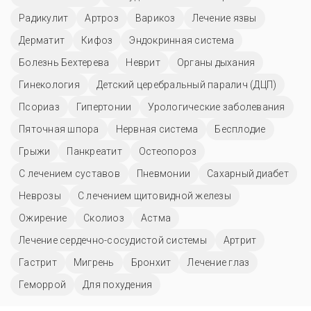
Радикулит
Артроз
Варикоз
Лечение язвы
Дерматит
Кифоз
Эндокринная система
Болезнь Бехтерева
Неврит
Органы дыхания
Гинекология
Детский церебральный паралич (ДЦП)
Псориаз
Гипертонии
Урологические заболевания
Пяточная шпора
Нервная система
Бесплодие
Грыжи
Панкреатит
Остеопороз
С лечением суставов
Пневмонии
Сахарный диабет
Неврозы
С лечением щитовидной железы
Ожирение
Сколиоз
Астма
Лечение сердечно-сосудистой системы
Артрит
Гастрит
Мигрень
Бронхит
Лечение глаз
Геморрой
Для похудения