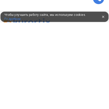
Чтобы улучшить работу сайта, мы используем cookies.
Подробнее
ПУТЕВКИ В САНАТОРИИ
КОНСУЛЬТАЦИИ ПО ТЕЛЕФОНУ
8 (800) 550-0810
Бесплатно по России
КЛИЕНТАМ
Как забронировать
Как оплатить
Бонусная программа
Акции
Пользовательское соглашение