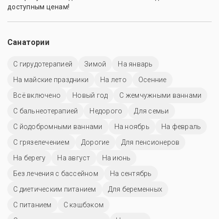
доступным ценам!
Санатории
С гирудотерапией
Зимой
На январь
На майские праздники
На лето
Осенние
Всё включено
Новый год
С жемчужными ваннами
С бальнеотерапией
Недорого
Для семьи
С йодобромными ваннами
На ноябрь
На февраль
С грязелечением
Дорогие
Для пенсионеров
На берегу
На август
На июнь
Без лечения с бассейном
На сентябрь
С диетическим питанием
Для беременных
С питанием
С кэшбэком