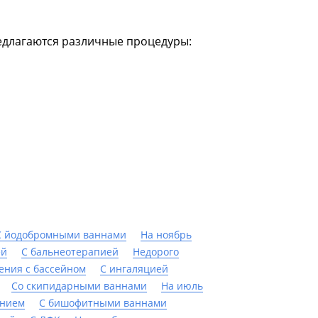
редлагаются различные процедуры:
С йодобромными ваннами
На ноябрь
ей
С бальнеотерапией
Недорого
ения с бассейном
С ингаляцией
Со скипидарными ваннами
На июль
анием
С бишофитными ваннами