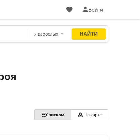
Войти
роя
Списком
На карте