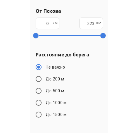
От Пскова
км
км
Расстояние до берега
Не важно
До 200 м
До 500 м
До 1000 м
До 1500 м