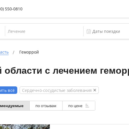
00) 550-0810
Лечение
асть
Геморрой
 области с лечением гемор
Сердечно-сосудистые заболевания
ить всё
омендуемые
по отзывам
по цене