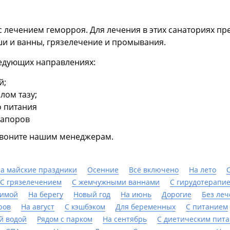
с лечением геморроя. Для лечения в этих санаториях п
и и ванны, грязелечение и промывания.
ледующих направлениях:
й;
лом тазу;
 питания
запоров
звоните нашим менеджерам.
а майские праздники
Осенние
Всё включено
На лето
С грязелечением
С жемчужными ваннами
С гирудотерапи
имой
На берегу
Новый год
На июнь
Дорогие
Без леч
ров
На август
С кэшбэком
Для беременных
С питанием
й водой
Рядом с парком
На сентябрь
С диетическим пит