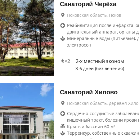
Санаторий Черёха
Псковская область, Псков
Реабилитация после инфаркта, о
двигательный аппарат, органы 
Минеральные воды (питьевые), 
электросон
×
2
2-x местный эконом
3-6 дней (без лечения)
Санаторий Хилово
Псковская область, деревня Хило
Сердечно-сосудистые заболевани
кишечный тракт, болезни крови 
Крытый бассейн 60 м²
Терренкур, собственные скважи