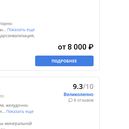
порно-
ды
…
Показать еще
дарсонвализация,
от 8 000 ₽
ПОДРОБНЕЕ
9.3
/10
во
8 отзывов
я, желудочно-
и
…
Показать еще
ны минеральной