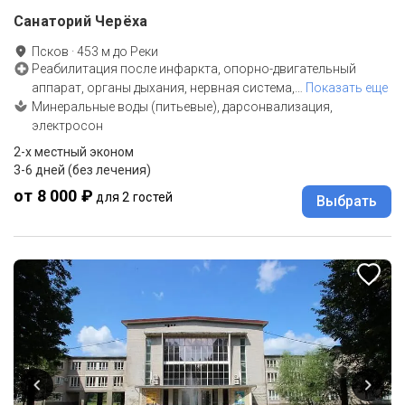
Санаторий Черёха
Псков
·
453
м до
Реки
Реабилитация после инфаркта, опорно-двигательный
аппарат, органы дыхания, нервная система,
…
Показать еще
Минеральные воды (питьевые), дарсонвализация,
электросон
2-x местный эконом
3-6 дней (без лечения)
от 8 000 ₽
для 2 гостей
Выбрать