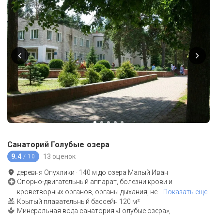
Санаторий Голубые озера
9.4
13 оценок
/ 10
деревня Опухлики
·
140
м до
озера Малый Иван
Опорно-двигательный аппарат, болезни крови и
кроветворных органов, органы дыхания, не
…
Показать еще
Крытый плавательный бассейн 120 м²
Минеральная вода санатория «Голубые озера»,