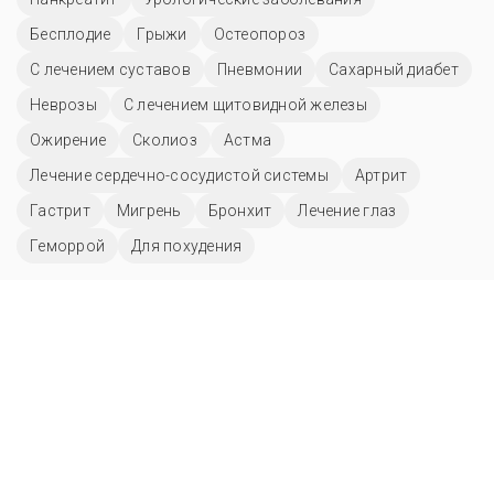
Бесплодие
Грыжи
Остеопороз
С лечением суставов
Пневмонии
Сахарный диабет
Неврозы
С лечением щитовидной железы
Ожирение
Сколиоз
Астма
Лечение сердечно-сосудистой системы
Артрит
Гастрит
Мигрень
Бронхит
Лечение глаз
Геморрой
Для похудения