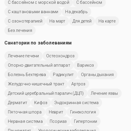
С бассейном с морской водой
C бассейном
С каштановыми ваннами
На декабрь
С озонотерапией
На март
Для детей
На карте
Без лечения
Санатории по заболеваниям
Лечение печени
Остеохондроз
Опорно-двигательный аппарат
Варикоз
Болезнь Бехтерева
Радикулит
Органы дыхания
Желудочно-кишечный тракт
Артроз
Детский церебральный паралич (ДЦП)
Лечение язвы
Дерматит
Кифоз
Эндокринная система
Пяточная шпора
Неврит
Гинекология
Нервная система
Псориаз
Гипертонии
Панкреатит
Урологические заболевания