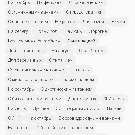
На ноябрь
На февраль
С грязелечением
С жемчужными ваннами
С гирудотерапией
С бальнеотерапией
Недорого
Для семьи
Зимой
На берегу
Новый год
На июнь
Дорогие
Без лечения с бассейном
С ингаляцией
Для пенсионеров
На август
С кэшбэком
Для беременных
С питанием
Со скипидарными ваннами
На июль
С минеральной водой
Рядом с парком
На сентябрь
С диетическим питанием
С бишофитными ваннами
Для пожилых
СПА-отели
На июнь
Лучшие
Со шведским столом
На май
С ЛФК
На октябрь
С сероводородными ваннами
На апрель
С бассейном с подогревом