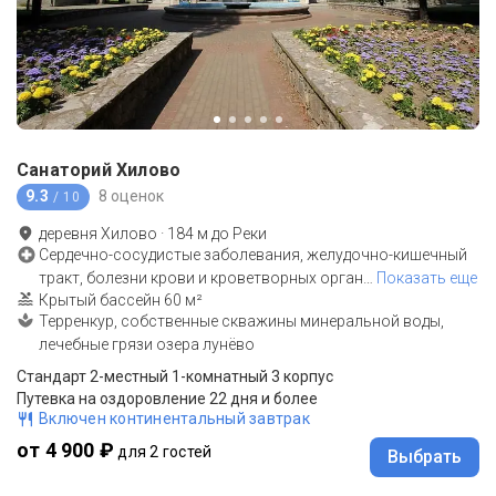
Санаторий Хилово
9.3
8 оценок
/ 10
деревня Хилово
·
184
м до
Реки
Сердечно-сосудистые заболевания, желудочно-кишечный
тракт, болезни крови и кроветворных орган
…
Показать еще
Крытый бассейн 60 м²
Терренкур, собственные скважины минеральной воды,
лечебные грязи озера лунёво
Стандарт 2-местный 1-комнатный 3 корпус
Путевка на оздоровление 22 дня и более
Включен континентальный завтрак
от 4 900 ₽
для 2 гостей
Выбрать