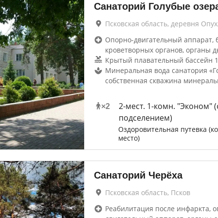
Санаторий Голубые озер
Псковская область, деревня Опу
Опорно-двигательный аппарат, 
кроветворных органов, органы д
Крытый плавательный бассейн 1
Минеральная вода санатория «Го
собственная скважина минераль
2-мест. 1-комн. "Эконом" (
×
2
подселением)
Оздоровительная путевка (ко
место)
Санаторий Черёха
Псковская область, Псков
Реабилитация после инфаркта, о