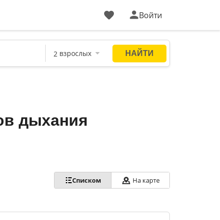
Войти
ов дыхания
Списком
На карте