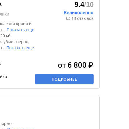
а
9.4
/10
хлики
13 отзывов
болезни крови и
ы
…
Показать еще
20 м²
лубые озера»,
н
…
Показать еще
с
от 6 800 ₽
йко-
ПОДРОБНЕЕ
порно-