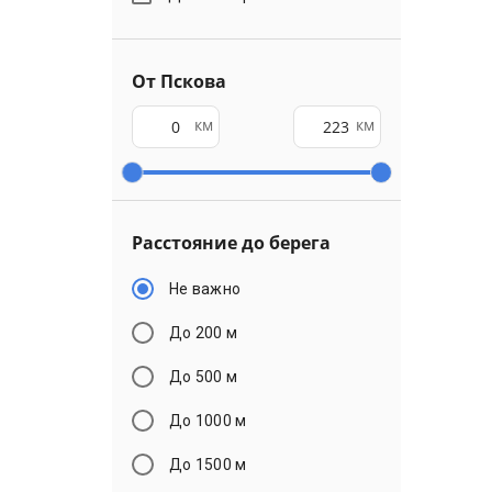
От Пскова
км
км
Расстояние до берега
Не важно
До 200 м
До 500 м
До 1000 м
До 1500 м