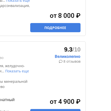
ды
…
Показать еще
дарсонвализация,
от 8 000 ₽
ПОДРОБНЕЕ
9.3
/10
во
8 отзывов
я, желудочно-
и
…
Показать еще
ны минеральной
ёво
мнатный
от 4 900 ₽