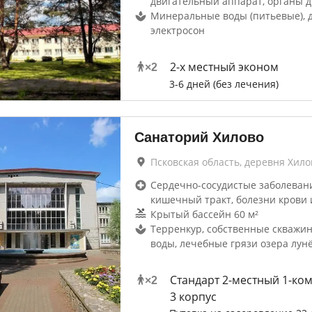
двигательный аппарат, органы 
Минеральные воды (питьевые), 
электросон
2-x местный эконом
×
2
3-6 дней (без лечения)
Санаторий Хилово
Псковская область, деревня Хило
Сердечно-сосудистые заболевани
кишечный тракт, болезни крови 
Крытый бассейн 60 м²
Терренкур, собственные скважи
воды, лечебные грязи озера лун
Стандарт 2-местный 1-ко
×
2
3 корпус