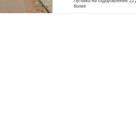
Путевка на оздоровление 22 
более