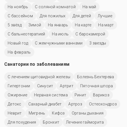
На ноябрь
С соляной комнатой
На май
C бассейном
Для пожилых
Для детей
Лучшие
5 звёзд
Зимой
На январь
На карте
На март
С бальнеотерапией
На июль
С барокамерой
Новый год
С жемчужными ваннами
3 звезды
На февраль
Санатории по заболеваниям
С лечением щитовидной железы
Болезнь Бехтерева
Гипертонии
Синусит
Артрит
Пяточная шпора
Ожирение
Нервная система
Ринит
Варикоз
Детокс
Сахарный диабет
Артроз
Остеохондроз
Неврит
Мигрень
Кифоз
Органы дыхания
Для похудения
Бронхит
Лечение гайморита