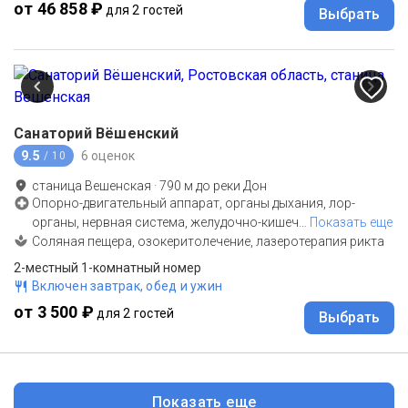
от 46 858 ₽
для 2 гостей
Выбрать
Санаторий Вёшенский
9.5
6 оценок
/ 10
станица Вешенская
·
790
м до
реки Дон
Опорно-двигательный аппарат, органы дыхания, лор-
органы, нервная система, желудочно-кишеч
…
Показать еще
Соляная пещера, озокеритолечение, лазеротерапия рикта
2-местный 1-комнатный номер
Включен завтрак, обед и ужин
от 3 500 ₽
для 2 гостей
Выбрать
Показать еще