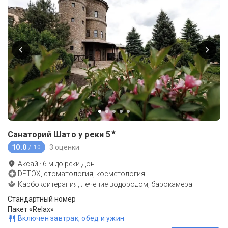
★
Санаторий Шато у реки
5
10.0
3 оценки
/ 10
Аксай
·
6
м до
реки Дон
DETOX, стоматология, косметология
Карбокситерапия, лечение водородом, барокамера
Стандартный номер
Пакет «Relax»
Включен завтрак, обед и ужин