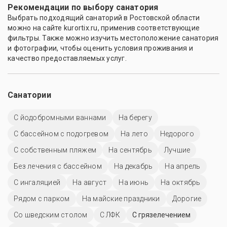
Рекомендации по выбору санатория
Выбрать подходящий санаторий в Ростовской области
можно на сайте kurortix.ru, применив соответствующие
фильтры. Также можно изучить местоположение санатория
и фотографии, чтобы оценить условия проживания и
качество предоставляемых услуг.
Санатории
С йодобромными ваннами
На берегу
С бассейном с подогревом
На лето
Недорого
С собственным пляжем
На сентябрь
Лучшие
Без лечения с бассейном
На декабрь
На апрель
С ингаляцией
На август
На июнь
На октябрь
Рядом с парком
На майские праздники
Дорогие
Со шведским столом
С ЛФК
С грязелечением