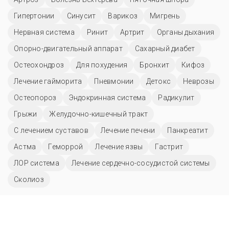
Гипертонии
Синусит
Варикоз
Мигрень
Нервная система
Ринит
Артрит
Органы дыхания
Опорно-двигательный аппарат
Сахарный диабет
Остеохондроз
Для похудения
Бронхит
Кифоз
Лечение гайморита
Пневмонии
Детокс
Неврозы
Остеопороз
Эндокринная система
Радикулит
Грыжи
Желудочно-кишечный тракт
С лечением суставов
Лечение печени
Панкреатит
Астма
Геморрой
Лечение язвы
Гастрит
ЛОР система
Лечение сердечно-сосудистой системы
Сколиоз