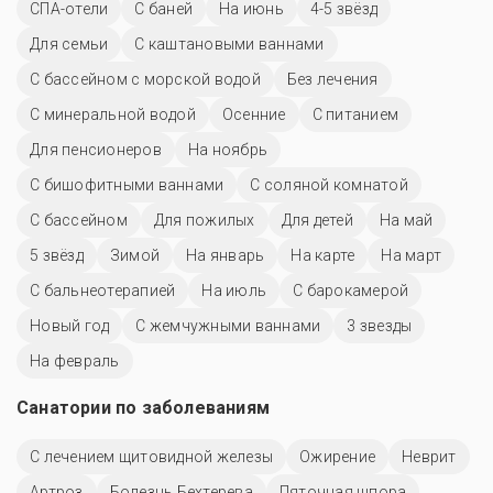
СПА-отели
С баней
На июнь
4-5 звёзд
Для семьи
С каштановыми ваннами
С бассейном с морской водой
Без лечения
С минеральной водой
Осенние
С питанием
Для пенсионеров
На ноябрь
С бишофитными ваннами
С соляной комнатой
C бассейном
Для пожилых
Для детей
На май
5 звёзд
Зимой
На январь
На карте
На март
С бальнеотерапией
На июль
С барокамерой
Новый год
С жемчужными ваннами
3 звезды
На февраль
Санатории по заболеваниям
С лечением щитовидной железы
Ожирение
Неврит
Артроз
Болезнь Бехтерева
Пяточная шпора