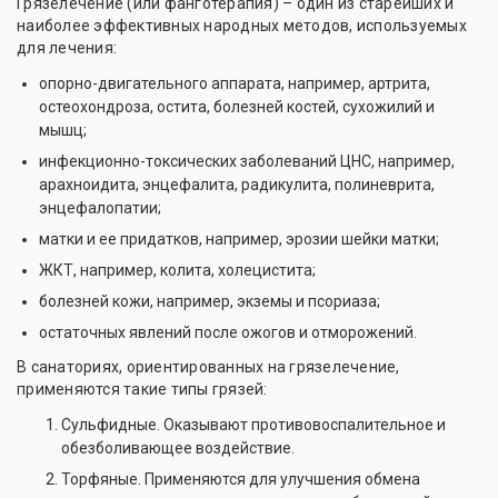
Грязелечение (или фанготерапия) – один из старейших и
наиболее эффективных народных методов, используемых
для лечения:
опорно-двигательного аппарата, например, артрита,
остеохондроза, остита, болезней костей, сухожилий и
мышц;
инфекционно-токсических заболеваний ЦНС, например,
арахноидита, энцефалита, радикулита, полиневрита,
энцефалопатии;
матки и ее придатков, например, эрозии шейки матки;
ЖКТ, например, колита, холецистита;
болезней кожи, например, экземы и псориаза;
остаточных явлений после ожогов и отморожений.
В санаториях, ориентированных на грязелечение,
применяются такие типы грязей:
Сульфидные. Оказывают противовоспалительное и
обезболивающее воздействие.
Торфяные. Применяются для улучшения обмена