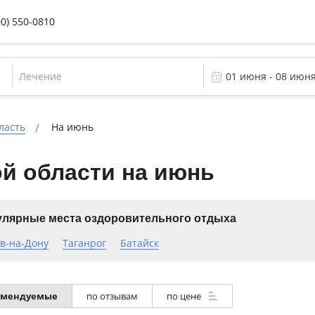
00) 550-0810
Лечение
ласть
На июнь
й области на июнь
лярные места оздоровительного отдыха
в-на-Дону
Таганрог
Батайск
омендуемые
по отзывам
по цене