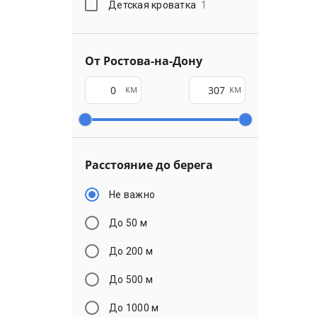
Детская кроватка
1
От Ростова-на-Дону
км
км
Расстояние до берега
Не важно
До 50 м
До 200 м
До 500 м
До 1000 м