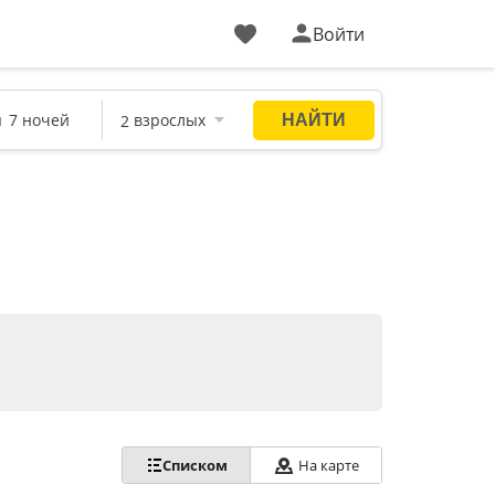
Войти
Списком
На карте