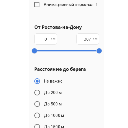
Анимационный персонал
1
От Ростова-на-Дону
км
км
Расстояние до берега
Не важно
До 200 м
До 500 м
До 1000 м
До 1500 м