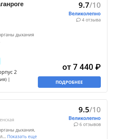
9.7
/10
ганроге
4 отзыва
органы дыхания
,
от 7 440 ₽
орпус 2
ия) |
ПОДРОБНЕЕ
9.5
/10
шенская
6 отзывов
органы дыхания,
л
…
Показать еще