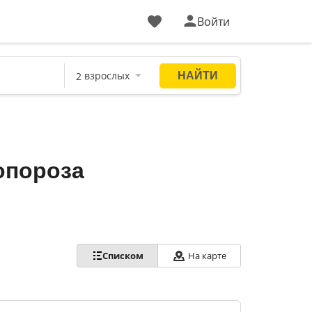
Войти
опороза
Списком
На карте