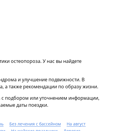
ики остеопороза. У нас вы найдете
ндрома и улучшение подвижности. В
а, а также рекомендации по образу жизни.
ь с подбором или уточнением информации,
аемые даты поездки.
рь
Без лечения с бассейном
На август
ком
На майские праздники
Дорогие