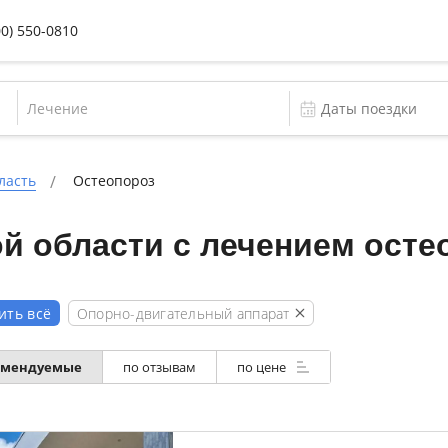
00) 550-0810
Лечение
ласть
Остеопороз
й области с лечением осте
Опорно-двигательный аппарат
ить всё
омендуемые
по отзывам
по цене