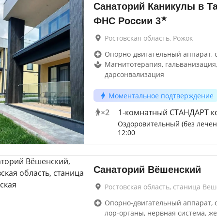
Санаторий Каникулы в Та
★
ФНС России
3
Ростовская область, Рожок
Опорно-двигательный аппарат, 
Магнитотерапия, гальванизация
дарсонвализация
Моментальное подтверждение
×
2
1-комнатный СТАНДАРТ к
Оздоровительный (без лечен
12:00
Санаторий Вёшенский
Ростовская область, станица Ве
Опорно-двигательный аппарат, 
лор-органы, нервная система, же