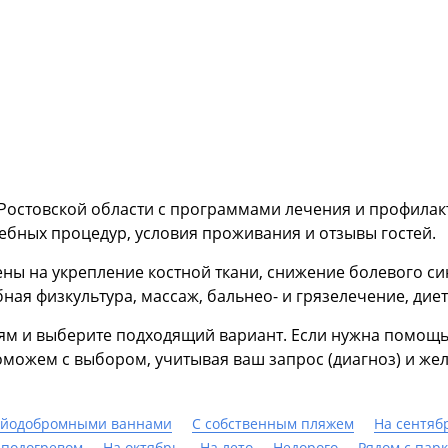
Ростовской области с программами лечения и профилакт
чебных процедур, условия проживания и отзывы гостей.
ы на укрепление костной ткани, снижение болевого си
ая физкультура, массаж, бальнео- и грязелечение, диет
иям и выберите подходящий вариант. Если нужна помощ
ожем с выбором, учитывая ваш запрос (диагноз) и жел
 йодобромными ваннами
С собственным пляжем
На сентяб
 подогревом
На октябрь
На лето
Недорого
Рядом с пар