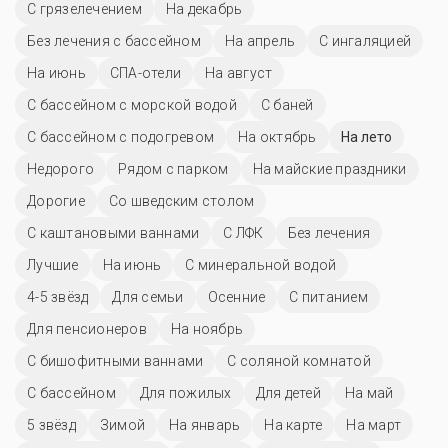
С грязелечением
На декабрь
Без лечения с бассейном
На апрель
С ингаляцией
На июнь
СПА-отели
На август
С бассейном с морской водой
С баней
С бассейном с подогревом
На октябрь
На лето
Недорого
Рядом с парком
На майские праздники
Дорогие
Со шведским столом
С каштановыми ваннами
С ЛФК
Без лечения
Лучшие
На июнь
С минеральной водой
4-5 звёзд
Для семьи
Осенние
С питанием
Для пенсионеров
На ноябрь
С бишофитными ваннами
С соляной комнатой
C бассейном
Для пожилых
Для детей
На май
5 звёзд
Зимой
На январь
На карте
На март