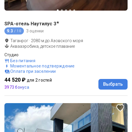
★
SPA-отель Наутилус
3
9.3
3 оценки
/ 10
Таганрог
·
2080
м до
Азовского моря
Аквааэробика, детское плавание
Студио
Без питания
Моментальное подтверждение
Оплата при заселении
44 520 ₽
для 2 гостей
Выбрать
3973 бонуса