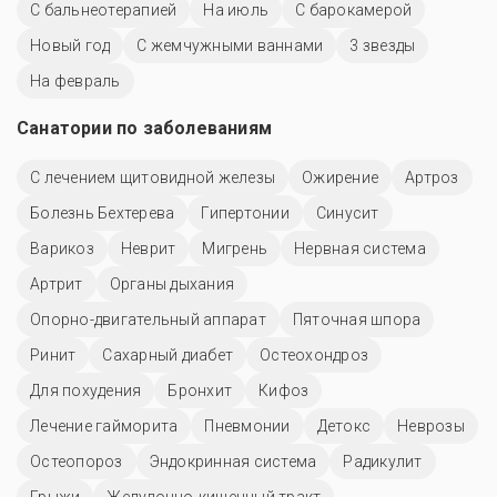
С бальнеотерапией
На июль
С барокамерой
Новый год
С жемчужными ваннами
3 звезды
На февраль
Санатории по заболеваниям
С лечением щитовидной железы
Ожирение
Артроз
Болезнь Бехтерева
Гипертонии
Синусит
Варикоз
Неврит
Мигрень
Нервная система
Артрит
Органы дыхания
Опорно-двигательный аппарат
Пяточная шпора
Ринит
Сахарный диабет
Остеохондроз
Для похудения
Бронхит
Кифоз
Лечение гайморита
Пневмонии
Детокс
Неврозы
Остеопороз
Эндокринная система
Радикулит
Грыжи
Желудочно-кишечный тракт