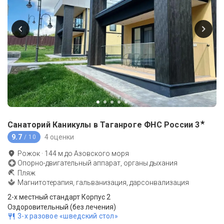
★
Санаторий Каникулы в Таганроге ФНС России
3
9.7
4 оценки
/ 10
Рожок
·
144
м до
Азовского моря
Опорно-двигательный аппарат, органы дыхания
Пляж
Магнитотерапия, гальванизация, дарсонвализация
2-x местный стандарт Корпус 2
Оздоровительный (без лечения)
3-х разовое «шведский стол»