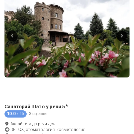
★
Санаторий Шато у реки
5
10.0
3 оценки
/ 10
Аксай
·
6
м до
реки Дон
DETOX, стоматология, косметология