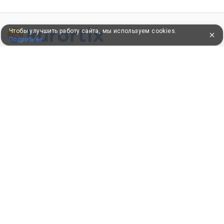
Чтобы улучшить работу сайта, мы используем cookies.
Подробнее
ПУТЕВКИ В САНАТОРИИ
КОНСУЛЬТАЦИИ ПО ТЕЛЕФОНУ
8 (800) 550-0810
Бесплатно по России
КЛИЕНТАМ
Как забронировать
Как оплатить
Бонусная программа
Акции
Пользовательское соглашение