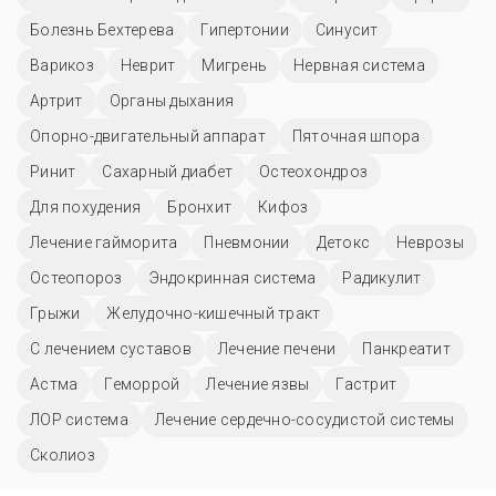
Болезнь Бехтерева
Гипертонии
Синусит
Варикоз
Неврит
Мигрень
Нервная система
Артрит
Органы дыхания
Опорно-двигательный аппарат
Пяточная шпора
Ринит
Сахарный диабет
Остеохондроз
Для похудения
Бронхит
Кифоз
Лечение гайморита
Пневмонии
Детокс
Неврозы
Остеопороз
Эндокринная система
Радикулит
Грыжи
Желудочно-кишечный тракт
С лечением суставов
Лечение печени
Панкреатит
Астма
Геморрой
Лечение язвы
Гастрит
ЛОР система
Лечение сердечно-сосудистой системы
Сколиоз