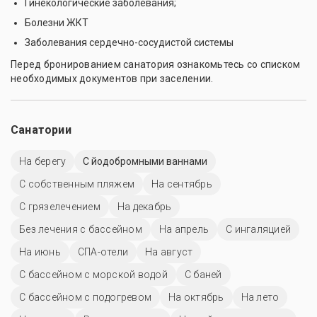
Гинекологические заболевания;
Болезни ЖКТ
Заболевания сердечно-сосудистой системы
Перед бронированием санатория ознакомьтесь со списком
необходимых документов при заселении.
Санатории
На берегу
С йодобромными ваннами
С собственным пляжем
На сентябрь
С грязелечением
На декабрь
Без лечения с бассейном
На апрель
С ингаляцией
На июнь
СПА-отели
На август
С бассейном с морской водой
С баней
С бассейном с подогревом
На октябрь
На лето