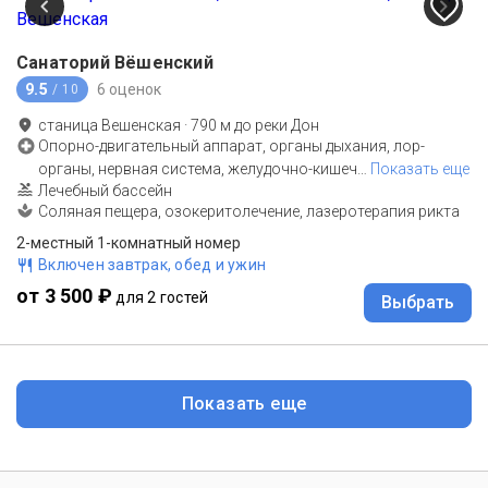
Санаторий Вёшенский
9.5
6 оценок
/ 10
станица Вешенская
·
790
м до
реки Дон
Опорно-двигательный аппарат, органы дыхания, лор-
органы, нервная система, желудочно-кишеч
…
Показать еще
Лечебный бассейн
Соляная пещера, озокеритолечение, лазеротерапия рикта
2-местный 1-комнатный номер
Включен завтрак, обед и ужин
от 3 500 ₽
для 2 гостей
Выбрать
Показать еще