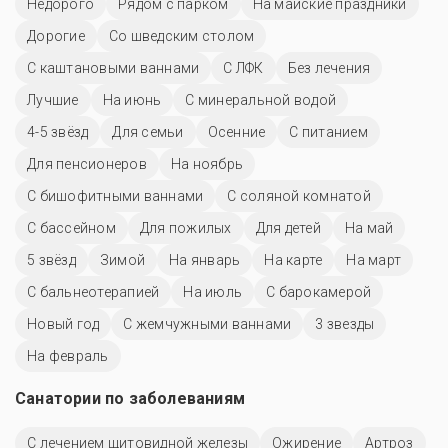
Недорого
Рядом с парком
На майские праздники
Дорогие
Со шведским столом
С каштановыми ваннами
С ЛФК
Без лечения
Лучшие
На июнь
С минеральной водой
4-5 звёзд
Для семьи
Осенние
С питанием
Для пенсионеров
На ноябрь
С бишофитными ваннами
С соляной комнатой
C бассейном
Для пожилых
Для детей
На май
5 звёзд
Зимой
На январь
На карте
На март
С бальнеотерапией
На июль
С барокамерой
Новый год
С жемчужными ваннами
3 звезды
На февраль
Санатории по заболеваниям
С лечением щитовидной железы
Ожирение
Артроз