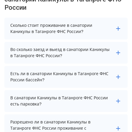
России
Сколько стоит проживание в санатории
Каникулы в Таганроге ФНС России?
Стоимость проживания в санатории Каникулы в
Во сколько заезд и выезд в санатории Каникулы
Таганроге ФНС России начинается от 6954 рублей.
в Таганроге ФНС России?
Чтобы увидеть актуальные цены на проживание,
выберите нужные даты и количество гостей.
Заезд возможен после 12:00, а выезд необходимо
Есть ли в санатории Каникулы в Таганроге ФНС
осуществить до 10:00.
России бассейн?
В санатории Каникулы в Таганроге ФНС России нет
В санатории Каникулы в Таганроге ФНС России
бассейна.
есть парковка?
В санатории Каникулы в Таганроге ФНС России есть
Разрешено ли в санатории Каникулы в
парковка, уточните информацию перед
Таганроге ФНС России проживание с