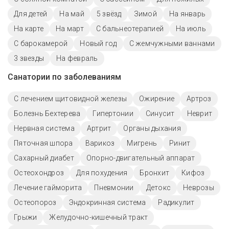
Для детей
На май
5 звёзд
Зимой
На январь
На карте
На март
С бальнеотерапией
На июль
С барокамерой
Новый год
С жемчужными ваннами
3 звезды
На февраль
Санатории по заболеваниям
С лечением щитовидной железы
Ожирение
Артроз
Болезнь Бехтерева
Гипертонии
Синусит
Неврит
Нервная система
Артрит
Органы дыхания
Пяточная шпора
Варикоз
Мигрень
Ринит
Сахарный диабет
Опорно-двигательный аппарат
Остеохондроз
Для похудения
Бронхит
Кифоз
Лечение гайморита
Пневмонии
Детокс
Неврозы
Остеопороз
Эндокринная система
Радикулит
Грыжи
Желудочно-кишечный тракт