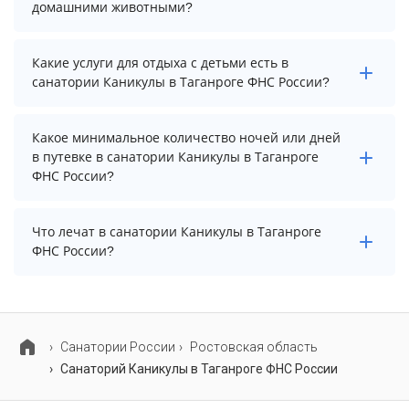
бронированием у менеджера, возможно, услуга
домашними животными?
оплачивается отдельно.
Проживание с домашними животными запрещено.
Какие услуги для отдыха с детьми есть в
санатории Каникулы в Таганроге ФНС России?
Для детей в санатории Каникулы в Таганроге ФНС
Какое минимальное количество ночей или дней
России работает анимационный персонал и детская
в путевке в санатории Каникулы в Таганроге
площадка.
ФНС России?
Минимальный срок путевки зависит от выбранного
Что лечат в санатории Каникулы в Таганроге
тарифа. Для тарифа с лечением рекомендуем
ФНС России?
выбирать срок не менее 7 ночей (дней).
Основные профили лечения в санатории: опорно-
двигательный аппарат и органы дыхания.
Cанатории России
Ростовская область
Санаторий Каникулы в Таганроге ФНС России