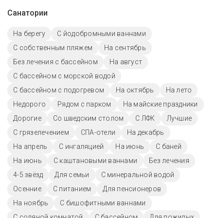
Санатории
На берегу
С йодобромными ваннами
С собственным пляжем
На сентябрь
Без лечения с бассейном
На август
С бассейном с морской водой
С бассейном с подогревом
На октябрь
На лето
Недорого
Рядом с парком
На майские праздники
Дорогие
Со шведским столом
С ЛФК
Лучшие
С грязелечением
СПА-отели
На декабрь
На апрель
С ингаляцией
На июнь
С баней
На июнь
С каштановыми ваннами
Без лечения
4-5 звёзд
Для семьи
С минеральной водой
Осенние
С питанием
Для пенсионеров
На ноябрь
С бишофитными ваннами
С соляной комнатой
C бассейном
Для пожилых