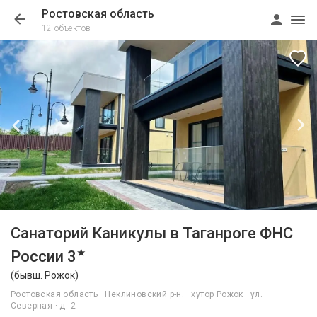
Ростовская область
12 объектов
1/73
Санаторий Каникулы в Таганроге ФНС
★
России 3
(бывш. Рожок)
Ростовская область · Неклиновский р-н. · хутор Рожок · ул.
Северная · д. 2