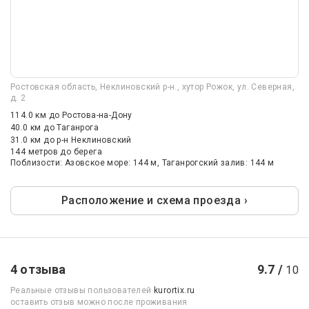
Ростовская область, Неклиновский р-н., хутор Рожок, ул. Северная,
д. 2
114.0 км
до Ростова-на-Дону
40.0 км
до Таганрога
31.0 км
до р-н Неклиновский
144 метров до берега
Поблизости: Азовское море: 144 м, Таганрогский залив: 144 м
Расположение и схема проезда ›
4 отзыва
9.7 /
10
Реальные отзывы пользователей
kurortix.ru
оставить отзыв можно после проживания