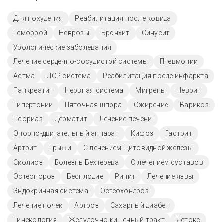
Для похудения
Реабилитация после ковида
Геморрой
Неврозы
Бронхит
Синусит
Урологические заболевания
Лечение сердечно-сосудистой системы
Пневмонии
Астма
ЛОР система
Реабилитация после инфаркта
Панкреатит
Нервная система
Мигрень
Неврит
Гипертонии
Пяточная шпора
Ожирение
Варикоз
Псориаз
Дерматит
Лечение печени
Опорно-двигательный аппарат
Кифоз
Гастрит
Артрит
Грыжи
С лечением щитовидной железы
Сколиоз
Болезнь Бехтерева
С лечением суставов
Остеопороз
Бесплодие
Ринит
Лечение язвы
Эндокринная система
Остеохондроз
Лечение почек
Артроз
Сахарный диабет
Гинекология
Желудочно-кишечный тракт
Детокс