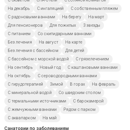
С бюветом
СПА-отели
С соляной комнатой
На декабрь
С ингаляцией
С собственным пляжем
С радоновыми ваннами
На берегу
На март
Для пенсионеров
Для пожилых
3 звезды
С питанием
Со скипидарными ваннами
Без лечения
На август
На карте
Без лечения с бассейном
Для детей
С бассейном с морской водой
С грязелечением
На сентябрь
Новый год
С каштановыми ваннами
На октябрь
С сероводородными ваннами
С гирудотерапией
Зимой
В горах
На февраль
С минеральной водой
Со шведским столом
С термальными источниками
С барокамерой
С жемчужными ваннами
Рядом с парком
С аквапарком
На май
Санатории по заболеваниям