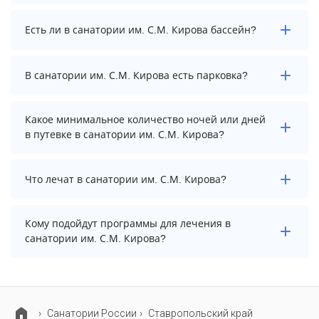
даты и количество гостей.
Заезд возможен после 14:00, а выезд необходимо
Есть ли в санатории им. С.М. Кирова бассейн?
осуществить до 12:00.
В санатории им. С.М. Кирова нет бассейна.
В санатории им. С.М. Кирова есть парковка?
В санатории им. С.М. Кирова нет парковки.
Какое минимальное количество ночей или дней
в путевке в санатории им. С.М. Кирова?
Минимальный срок путевки зависит от выбранного
Что лечат в санатории им. С.М. Кирова?
тарифа. Для тарифа с лечением рекомендуем
выбирать срок не менее 7 ночей (дней).
Основные профили лечения в санатории: опорно-
Кому подойдут программы для лечения в
двигательный аппарат, органы дыхания и
санатории им. С.М. Кирова?
гинекология.
В санатории им. С.М. Кирова предусмотрены
специализированные программы лечения взрослых,
детей и пенсионеров.
Cанатории России
Ставропольский край