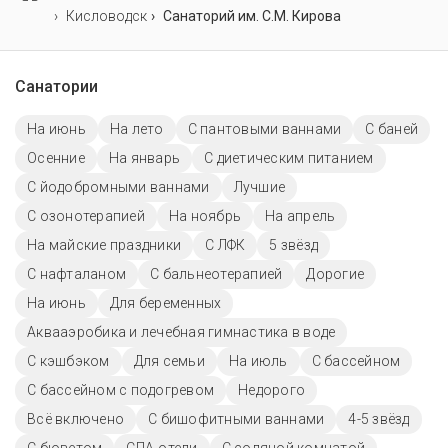
Кисловодск
Санаторий им. С.М. Кирова
Санатории
На июнь
На лето
С пантовыми ваннами
С баней
Осенние
На январь
С диетическим питанием
С йодобромными ваннами
Лучшие
С озонотерапией
На ноябрь
На апрель
На майские праздники
С ЛФК
5 звёзд
С нафталаном
С бальнеотерапией
Дорогие
На июнь
Для беременных
Аквааэробика и лечебная гимнастика в воде
С кэшбэком
Для семьи
На июль
C бассейном
С бассейном с подогревом
Недорого
Всё включено
С бишофитными ваннами
4-5 звёзд