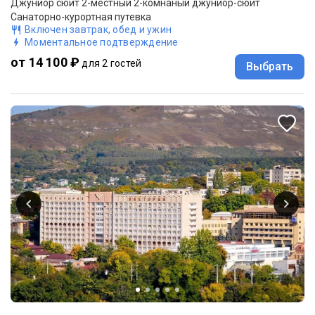
Джуниор сюит 2-местный 2-комнаный джуниор-сюит
Санаторно-курортная путевка
Включен завтрак, обед и ужин
Моментальное подтверждение
от 14 100 ₽
для 2 гостей
Выбрать