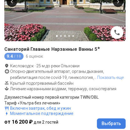
★
Санаторий Главные Нарзанные Ванны
5
9.4
6 оценок
/ 10
Кисловодск
·
25
м до
реки Ольховки
Опорно-двигательный аппарат, органы дыхания,
реабилитация после covid-19, гинекология,
…
Показать еще
Крытый подогреваемый бассейн
Лечение нарзанными водами, терренкур, озонотерапия
Двухместный номер первой категории TWIN/DBL
Тариф «Ультра без лечения»
Включен завтрак, обед и ужин
Моментальное подтверждение
от 16 200 ₽
для 2 гостей
Выбрать