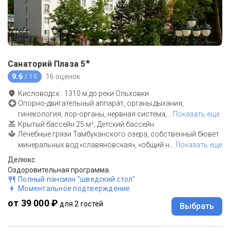
★
Санаторий Плаза
5
9.6
16 оценок
/ 10
Кисловодск
·
1310
м до
реки Ольховки
Опорно-двигательный аппарат, органы дыхания,
гинекология, лор-органы, нервная система,
…
Показать еще
Крытый бассейн 25 м², Детский бассейн
Лечебные грязи Тамбуканского озера, собственный бювет
минеральных вод «славяновская», «общий н
…
Показать еще
Делюкс
Оздоровительная программа
Полный пансион "шведский стол"
Моментальное подтверждение
от 39 000 ₽
для 2 гостей
Выбрать