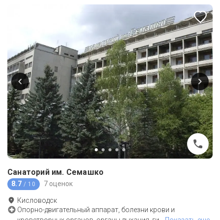
Санаторий им. Семашко
8.7
7 оценок
/ 10
Кисловодск
Опорно-двигательный аппарат, болезни крови и
кроветворных органов, органы дыхания, ги
…
Показать еще