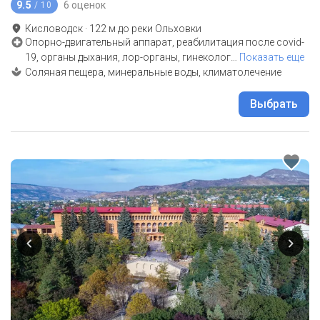
9.5
6 оценок
/ 10
Кисловодск
·
122
м до
реки Ольховки
Опорно-двигательный аппарат, реабилитация после covid-
19, органы дыхания, лор-органы, гинеколог
…
Показать еще
Соляная пещера, минеральные воды, климатолечение
Выбрать