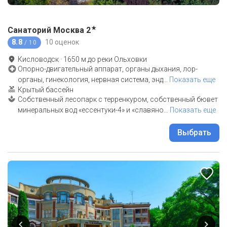
★
Санаторий Москва
2
8.8
10 оценок
/ 10
Кисловодск
·
1650
м до
реки Ольховки
Опорно-двигательный аппарат, органы дыхания, лор-
органы, гинекология, нервная система, энд
…
Показать еще
Крытый бассейн
Собственный лесопарк с терренкуром, собственный бювет
минеральных вод «ессентуки-4» и «славяно
…
Показать еще
Выбрать