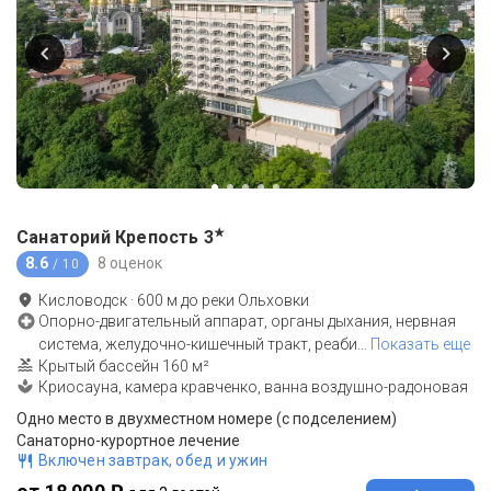
★
Санаторий Крепость
3
8.6
8 оценок
/ 10
Кисловодск
·
600
м до
реки Ольховки
Опорно-двигательный аппарат, органы дыхания, нервная
система, желудочно-кишечный тракт, реаби
…
Показать еще
Крытый бассейн 160 м²
Криосауна, камера кравченко, ванна воздушно-радоновая
Одно место в двухместном номере (с подселением)
Санаторно-курортное лечение
Включен завтрак, обед и ужин