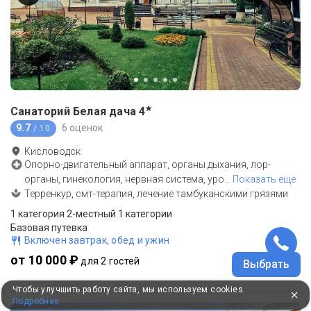
★
Санаторий Белая дача
4
9.7
6 оценок
/ 10
Кисловодск
Опорно-двигательный аппарат, органы дыхания, лор-
органы, гинекология, нервная система, уро
…
Показать еще
Терренкур, смт-терапия, лечение тамбуканскими грязями
1 категория 2-местный 1 категории
Базовая путевка
Включен завтрак, обед и ужин
от 10 000 ₽
для 2 гостей
Выбрать
Чтобы улучшить работу сайта, мы используем cookies.
Подробнее