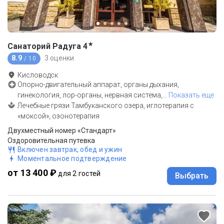
★
Санаторий Радуга
4
8.9
3 оценки
/ 10
Кисловодск
Опорно-двигательный аппарат, органы дыхания,
гинекология, лор-органы, нервная система,
…
Показать еще
Лечебные грязи Тамбуканского озера, иглотерапия с
«моксой», озонотерапия
Двухместный номер «Стандарт»
Оздоровительная путевка
Включен завтрак, обед и ужин
Моментальное подтверждение
от 13 400 ₽
для 2 гостей
Выбрать