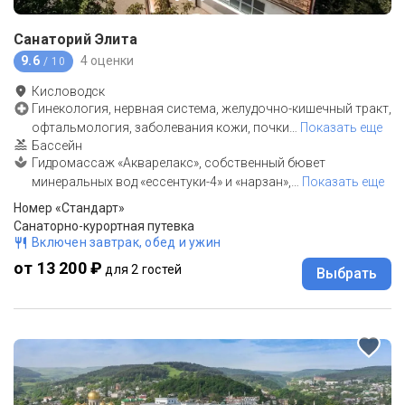
Санаторий Элита
9.6
4 оценки
/ 10
Кисловодск
Гинекология, нервная система, желудочно-кишечный тракт,
офтальмология, заболевания кожи, почки
…
Показать еще
Бассейн
Гидромассаж «Акварелакс», собственный бювет
минеральных вод «ессентуки-4» и «нарзан»,
…
Показать еще
Номер «Стандарт»
Санаторно-курортная путевка
Включен завтрак, обед и ужин
от 13 200 ₽
для 2 гостей
Выбрать