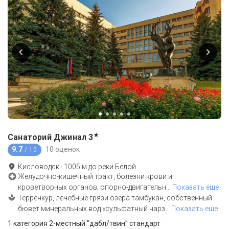
★
Санаторий Джинал
3
9.7
10 оценок
/ 10
Кисловодск
·
1005
м до
реки Белой
Желудочно-кишечный тракт, болезни крови и
кроветворных органов, опорно-двигательн
…
Показать еще
Терренкур, лечебные грязи озера тамбукан, собственный
бювет минеральных вод «сульфатный нарз
…
Показать еще
1 категория 2-местный "дабл/твин" стандарт