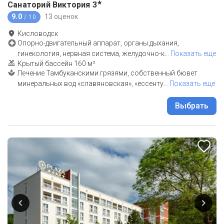
★
Санаторий Виктория
3
9.0
13 оценок
/ 10
Кисловодск
Опорно-двигательный аппарат, органы дыхания,
гинекология, нервная система, желудочно-к
…
Показать еще
Крытый бассейн 160 м²
Лечение Тамбуканскими грязями, собственный бювет
минеральных вод «славяновская», «ессенту
…
Показать еще
Выбрать