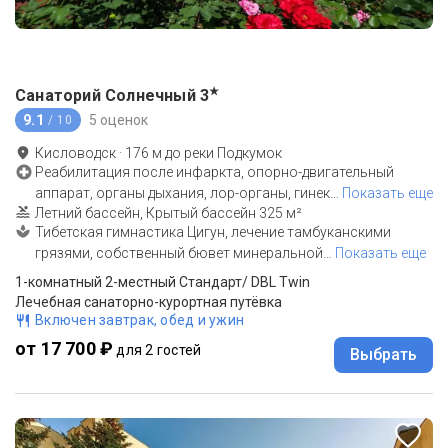
★
Санаторий Солнечный
3
9.1
5 оценок
/ 10
Кисловодск
·
176
м до
реки Подкумок
Реабилитация после инфаркта, опорно-двигательный
аппарат, органы дыхания, лор-органы, гинек
…
Показать еще
Летний бассейн, Крытый бассейн 325 м²
Тибетская гимнастика Цигун, лечение тамбуканскими
грязями, собственный бювет минеральной
…
Показать еще
1-комнатный 2-местный Стандарт/ DBL Twin
Лечебная санаторно-курортная путёвка
Включен завтрак, обед и ужин
от 17 700 ₽
для 2 гостей
Выбрать