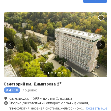
★
Санаторий им. Димитрова
2
9.4
7 оценок
/ 10
Кисловодск
·
1590
м до
реки Ольховки
Опорно-двигательный аппарат, органы дыхания,
гинекология, нервная система, желудочно-к
…
Показать еще