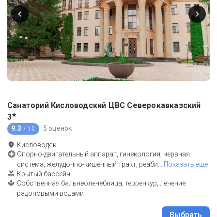
Санаторий Кисловодский ЦВС Северокавказский
★
3
9.3
5 оценок
/ 10
Кисловодск
Опорно-двигательный аппарат, гинекология, нервная
система, желудочно-кишечный тракт, реаби
…
Показать еще
Крытый бассейн
Собственная бальнеолечебница, терренкур, лечение
радоновыми водами
Выбрать