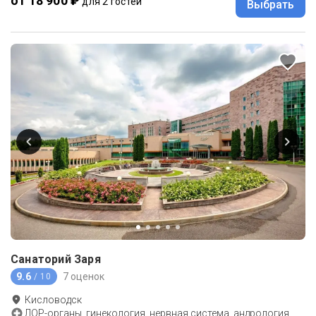
от 18 900 ₽
для 2 гостей
Выбрать
Санаторий Заря
9.6
7 оценок
/ 10
Кисловодск
ЛОР-органы, гинекология, нервная система, андрология,