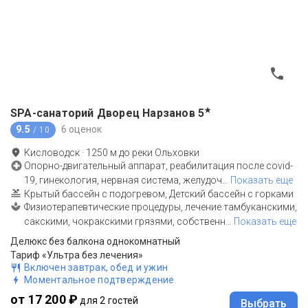
★
SPA-санаторий Дворец Нарзанов
5
9.5
6 оценок
/ 10
Кисловодск
·
1250
м до
реки Ольховки
Опорно-двигательный аппарат, реабилитация после covid-
19, гинекология, нервная система, желудоч
…
Показать еще
Крытый бассейн с подогревом, Детский бассейн с горками
Физиотерапевтические процедуры, лечение тамбуканскими,
сакскими, чокракскими грязями, собственн
…
Показать еще
Делюкс без балкона однокомнатный
Тариф «Ультра без лечения»
Включен завтрак, обед и ужин
Моментальное подтверждение
от 17 200 ₽
для 2 гостей
Выбрать