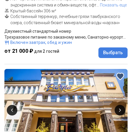
эндокринная система и обмен веществ, офт
…
Показать еще
Крытый бассейн 306 м²
Собственный терренкур, лечебные грязи тамбуканского
озера, собственный бювет минеральной воды «нарзан»
Двухместный стандартный номер
Трехразовое питание по заказному меню, Санаторно-курортное лечение
Включен завтрак, обед и ужин
от 21 000 ₽
для 2 гостей
Выбрать