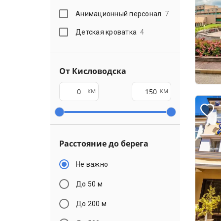
Анимационный персонал
7
Детская кроватка
4
От Кисловодска
км
км
Расстояние до берега
Не важно
До 50 м
До 200 м