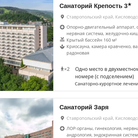
★
Санаторий Крепость
3
Ставропольский край, Кисловодс
Опорно-двигательный аппарат, 
нервная система, желудочно-ки
Крытый бассейн 160 м²
Криосауна, камера кравченко, в
радоновая
×
2
Одно место в двухместно
номере (с подселением)
Санаторно-курортное лечен
Санаторий Заря
Ставропольский край, Кисловодс
ЛОР-органы, гинекология, нервна
андрология, эндокринная систем