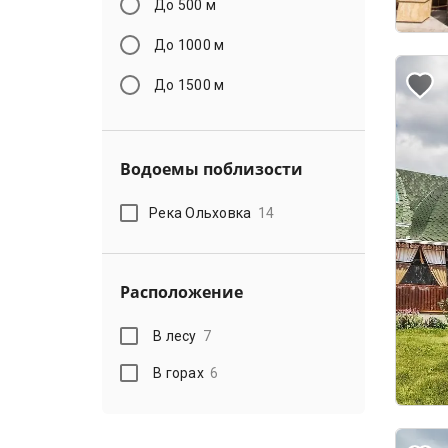
До 500 м
До 1000 м
До 1500 м
Водоемы поблизости
Река Ольховка
14
Расположение
В лесу
7
В горах
6