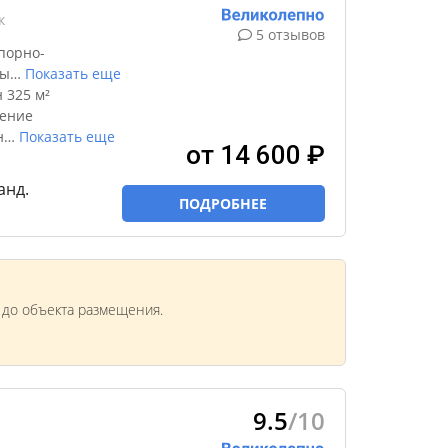
к
5 отзывов
порно-
ды
…
Показать еще
 325 м²
чение
н
…
Показать еще
от 14 600 ₽
анд.
ПОДРОБНЕЕ
м до объекта размещения.
9.5
/10