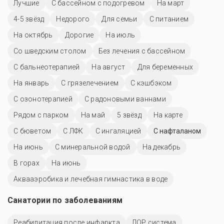
Лучшие
С бассейном с подогревом
На март
4-5 звёзд
Недорого
Для семьи
С питанием
На октябрь
Дорогие
На июль
Со шведским столом
Без лечения с бассейном
С бальнеотерапией
На август
Для беременных
На январь
С грязелечением
С кэшбэком
С озонотерапией
С радоновыми ваннами
Рядом с парком
На май
5 звёзд
На карте
С бюветом
С ЛФК
С ингаляцией
С нафталаном
На июнь
С минеральной водой
На декабрь
В горах
На июнь
Аквааэробика и лечебная гимнастика в воде
Санатории по заболеваниям
Реабилитация после инфаркта
ЛОР система