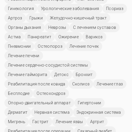
Гинекология
Урологические заболевания
Псориаз
Артроз
Грыжи
Желудочно-кишечный тракт
Органы дыхания
Неврозы
С лечением суставов
Астма
Панкреатит
Ожирение
Варикоз
Пневмонии
Остеопороз
Лечение почек
Лечение печени
Лечение сердечно-сосудистой системы
Лечение гайморита
Детокс
Бронхит
Реабилитация после ковида
Сколиоз
Лечение глаз
Бесплодие
Остеохондроз
Опорно-двигательный аппарат
Гипертонии
Дерматит
Нервная система
Эндокринная система
Мигрень
Гастрит
Лечение язвы
Артрит
Реабилитация после операции
Сахарный диабет