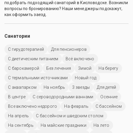
подобрать подходящий санаторий в Кисловодске. Возникли
вопросы по бронированию? Наши менеджеры подскажут,
как оформить заезд.
Санатории
С гирудотерапией
Для пенсионеров
С диетическим питанием
Всё включено
С барокамерой
Без лечения
Зимой
На берегу
С термальными источниками
Новый год
С аквапарком
На ноябрь
3 звезды
Для детей
В центре
С сероводородными ваннами
Осенние
Все включено недорого
На февраль
C бассейном
На апрель
С бассейном и шведским столом
На сентябрь
На майские праздники
На лето