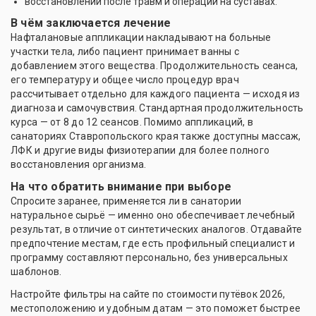
восстановлении после травм и операций на суставах.
В чём заключается лечение
Нафталановые аппликации накладывают на больные
участки тела, либо пациент принимает ванны с
добавлением этого вещества. Продолжительность сеанса,
его температуру и общее число процедур врач
рассчитывает отдельно для каждого пациента — исходя из
диагноза и самочувствия. Стандартная продолжительность
курса — от 8 до 12 сеансов. Помимо аппликаций, в
санаториях Ставропольского края также доступны массаж,
ЛФК и другие виды физиотерапии для более полного
восстановления организма.
На что обратить внимание при выборе
Спросите заранее, применяется ли в санатории
натуральное сырьё — именно оно обеспечивает лечебный
результат, в отличие от синтетических аналогов. Отдавайте
предпочтение местам, где есть профильный специалист и
программу составляют персонально, без универсальных
шаблонов.
Настройте фильтры на сайте по стоимости путёвок 2026,
местоположению и удобным датам — это поможет быстрее