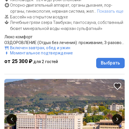
Опорно-двигательный аппарат, органы дыхания, лор-
органы, гинекология, нервная система, жел
…
Показать еще
Бассейн на открытом воздухе
Лечебные грязи озера Тамбукан, пантосауна, собственный
бювет минеральной воды «нарзан сульфатный»
Люкс-комфорт
ОЗДОРОВЛЕНИЕ (Отдых без лечения): проживание, 3-разовое питание "меню-заказ"
Включен завтрак, обед и ужин
Моментальное подтверждение
от 25 300 ₽
для 2 гостей
Выбрать