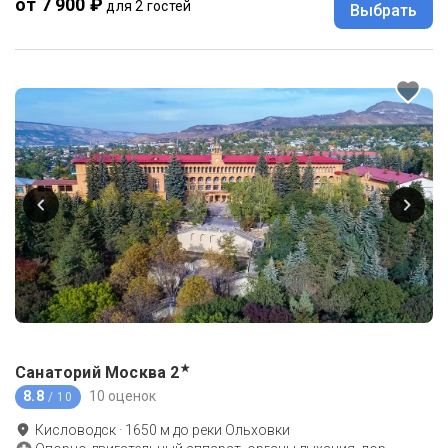
от 7 900 ₽
для 2 гостей
Выбрать
★
Санаторий Москва
2
8.8
10 оценок
/ 10
Кисловодск
·
1650
м до
реки Ольховки