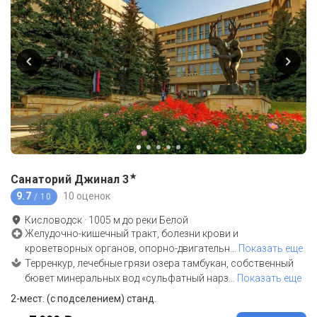
★
Санаторий Джинал
3
9.7
10 оценок
/ 10
Кисловодск
·
1005
м до
реки Белой
Желудочно-кишечный тракт, болезни крови и
кроветворных органов, опорно-двигательн
…
Показать еще
Терренкур, лечебные грязи озера тамбукан, собственный
бювет минеральных вод «сульфатный нарз
…
Показать еще
2-мест. (с подселением) станд.