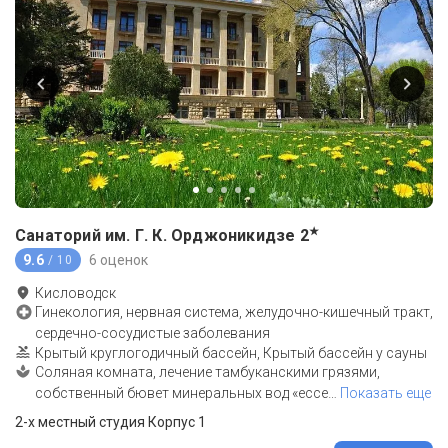
★
Санаторий им. Г. К. Орджоникидзе
2
9.6
6 оценок
/ 10
Кисловодск
Гинекология, нервная система, желудочно-кишечный тракт,
сердечно-сосудистые заболевания
Крытый круглогодичный бассейн, Крытый бассейн у сауны
Соляная комната, лечение тамбуканскими грязями,
собственный бювет минеральных вод «ессе
…
Показать еще
2-x местный студия Корпус 1