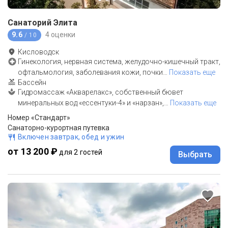
Санаторий Элита
9.6
4 оценки
/ 10
Кисловодск
Гинекология, нервная система, желудочно-кишечный тракт,
офтальмология, заболевания кожи, почки
…
Показать еще
Бассейн
Гидромассаж «Акварелакс», собственный бювет
минеральных вод «ессентуки-4» и «нарзан»,
…
Показать еще
Номер «Стандарт»
Санаторно-курортная путевка
Включен завтрак, обед и ужин
от 13 200 ₽
для 2 гостей
Выбрать