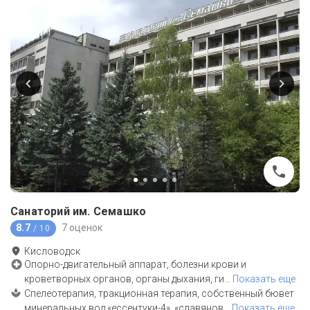
Санаторий им. Семашко
8.7
7 оценок
/ 10
Кисловодск
Опорно-двигательный аппарат, болезни крови и
кроветворных органов, органы дыхания, ги
…
Показать еще
Спелеотерапия, тракционная терапия, собственный бювет
минеральных вод «ессентуки-4», «славянов
…
Показать еще