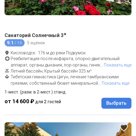
★
Санаторий Солнечный
3
9.1
5 оценок
/ 10
Кисловодск
·
176
м до
реки Подкумок
Реабилитация после инфаркта, опорно-двигательный
аппарат, органы дыхания, лор-органы, гинек
…
Показать еще
Летний бассейн, Крытый бассейн 325 м²
Тибетская гимнастика Цигун, лечение тамбуканскими
грязями, собственный бювет минеральной
…
Показать еще
1-мест. (разм. в 2-мест.) станд.
от 14 600 ₽
для 2 гостей
Выбрать