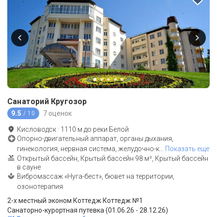
Санаторий Кругозор
9.5
7 оценок
/ 10
Кисловодск
·
1110
м до
реки Белой
Опорно-двигательный аппарат, органы дыхания,
гинекология, нервная система, желудочно-к
…
Показать еще
Открытый бассейн, Крытый бассейн 98 м², Крытый бассейн
в сауне
Вибромассаж «Нуга-бест», бювет на территории,
озонотерапия
2-x местный эконом Коттедж Коттедж №1
Санаторно-курортная путевка (01.06.26 - 28.12.26)