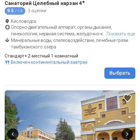
★
Санаторий Целебный нарзан
4
9.5
3 оценки
/ 10
Кисловодск
Опорно-двигательный аппарат, органы дыхания,
гинекология, нервная система, желудочно-к
…
Показать еще
Минеральные воды, спелеовоздействие, лечебные грязи
тамбуканского озера
Стандарт+ 2-местный 1-комнатный
Включен континентальный завтрак
Выбрать