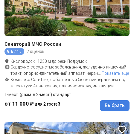
Санаторий МЧС России
9.6
7 оценок
/ 10
Кисловодск
·
1230
м до
реки Подкумок
Сердечно-сосудистые заболевания, желудочно-кишечный
тракт, опорно-двигательный аппарат, нервн
…
Показать еще
Комплекс Con-Тrex, собственный бювет минеральных вод
«ессентуки 4», «нарзан», «славяновская», ингаляции
1-мест. (разм. в 2-мест.) стандарт
от 11 000 ₽
для 2 гостей
Выбрать