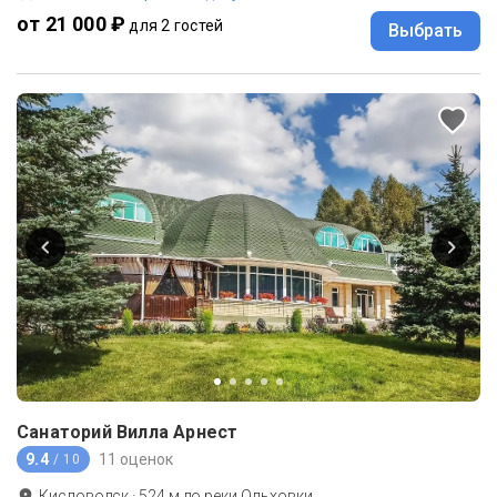
от 21 000 ₽
для 2 гостей
Выбрать
Санаторий Вилла Арнест
9.4
11 оценок
/ 10
Кисловодск
·
524
м до
реки Ольховки