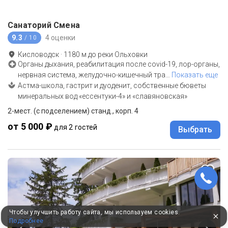
Санаторий Смена
9.3
4 оценки
/ 10
Кисловодск
·
1180
м до
реки Ольховки
Органы дыхания, реабилитация после covid-19, лор-органы,
нервная система, желудочно-кишечный тра
…
Показать еще
Астма-школа, гастрит и дуоденит, собственные бюветы
минеральных вод «ессентуки-4» и «славяновская»
2-мест. (с подселением) станд., корп. 4
от 5 000 ₽
для 2 гостей
Выбрать
Чтобы улучшить работу сайта, мы используем cookies.
Подробнее