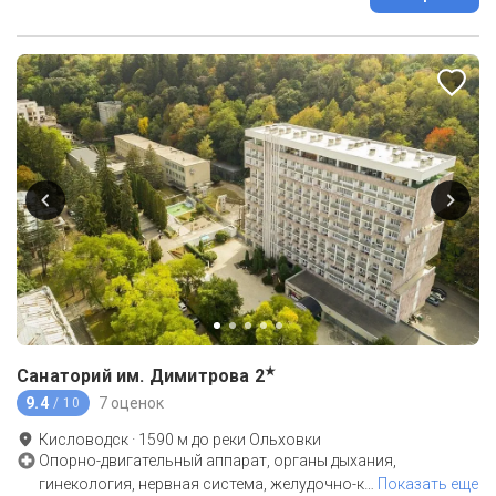
★
Санаторий им. Димитрова
2
9.4
7 оценок
/ 10
Кисловодск
·
1590
м до
реки Ольховки
Опорно-двигательный аппарат, органы дыхания,
гинекология, нервная система, желудочно-к
…
Показать еще