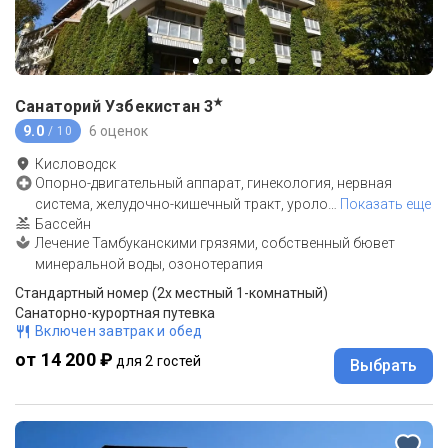
★
Санаторий Узбекистан
3
9.0
6 оценок
/ 10
Кисловодск
Опорно-двигательный аппарат, гинекология, нервная
система, желудочно-кишечный тракт, уроло
…
Показать еще
Бассейн
Лечение Тамбуканскими грязями, собственный бювет
минеральной воды, озонотерапия
Стандартный номер (2х местный 1-комнатный)
Санаторно-курортная путевка
Включен завтрак и обед
от 14 200 ₽
для 2 гостей
Выбрать