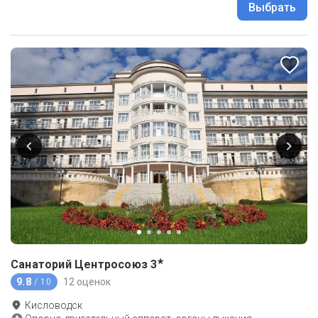
Выбрать
★
Санаторий Центросоюз
3
9.8
12 оценок
/ 10
Кисловодск