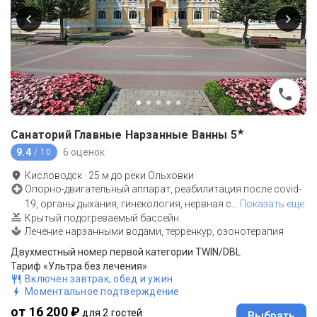
★
Санаторий Главные Нарзанные Ванны
5
9.4
6 оценок
/ 10
Кисловодск
·
25
м до
реки Ольховки
Опорно-двигательный аппарат, реабилитация после covid-
19, органы дыхания, гинекология, нервная с
…
Показать еще
Крытый подогреваемый бассейн
Лечение нарзанными водами, терренкур, озонотерапия
Двухместный номер первой категории TWIN/DBL
Тариф «Ультра без лечения»
Включен завтрак, обед и ужин
Моментальное подтверждение
от 16 200 ₽
для 2 гостей
Выбрать