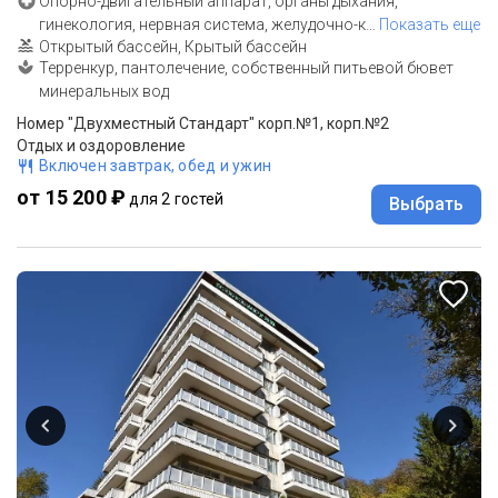
Опорно-двигательный аппарат, органы дыхания,
гинекология, нервная система, желудочно-к
…
Показать еще
Открытый бассейн, Крытый бассейн
Терренкур, пантолечение, собственный питьевой бювет
минеральных вод
Номер "Двухместный Стандарт" корп.№1, корп.№2
Отдых и оздоровление
Включен завтрак, обед и ужин
от 15 200 ₽
для 2 гостей
Выбрать