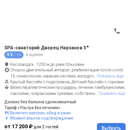
★
SPA-санаторий Дворец Нарзанов
5
9.5
6 оценок
/ 10
Кисловодск
·
1250
м до
реки Ольховки
Опорно-двигательный аппарат, реабилитация после covid-
19, гинекология, нервная система, желудоч
…
Показать еще
Крытый бассейн с подогревом, Детский бассейн с горками
Физиотерапевтические процедуры, лечение тамбуканскими,
сакскими, чокракскими грязями, собственн
…
Показать еще
Делюкс без балкона однокомнатный
Тариф «Ультра без лечения»
Включен завтрак, обед и ужин
Моментальное подтверждение
от 17 200 ₽
для 2 гостей
Выбрать