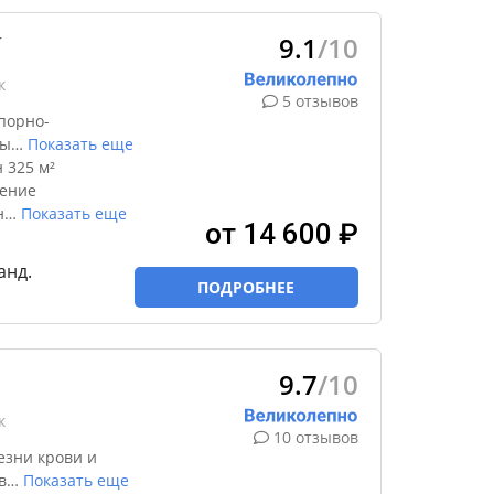
9.1
/10
★
к
5 отзывов
порно-
ды
…
Показать еще
 325 м²
чение
н
…
Показать еще
от 14 600 ₽
анд.
ПОДРОБНЕЕ
9.7
/10
к
10 отзывов
езни крови и
в
…
Показать еще