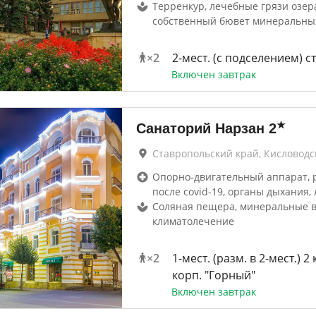
Терренкур, лечебные грязи озер
собственный бювет минеральны
×
2
2-мест. (с подселением) с
Включен завтрак
★
Санаторий Нарзан
2
Ставропольский край, Кисловодс
Опорно-двигательный аппарат, 
после covid-19, органы дыхания, 
Соляная пещера, минеральные в
климатолечение
×
2
1-мест. (разм. в 2-мест.) 2 
корп. "Горный"
Включен завтрак