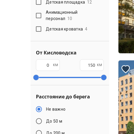
Детская площадка
12
Анимационный
персонал
10
Детская кроватка
4
От Кисловодска
км
км
Расстояние до берега
Не важно
До 50 м
До 200 м