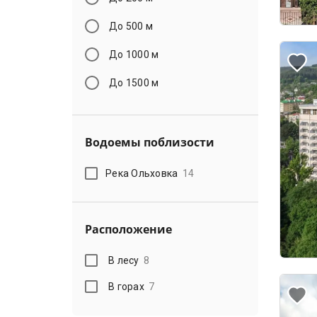
До 500 м
До 1000 м
До 1500 м
Водоемы поблизости
Река Ольховка
14
Расположение
В лесу
8
В горах
7