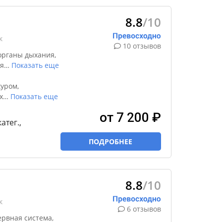
8.8
/10
к
10 отзывов
органы дыхания,
я
…
Показать еще
уром,
х
…
Показать еще
от 7 200 ₽
катег.,
ПОДРОБНЕЕ
8.8
/10
к
6 отзывов
ервная система,