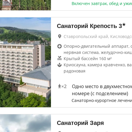
Включен завтрак, обед и ужи
★
Санаторий Крепость
3
Ставропольский край, Кисловодс
Опорно-двигательный аппарат, 
нервная система, желудочно-ки
Крытый бассейн 160 м²
Криосауна, камера кравченко, в
радоновая
×
2
Одно место в двухместно
номере (с подселением)
Санаторно-курортное лечен
Санаторий Заря