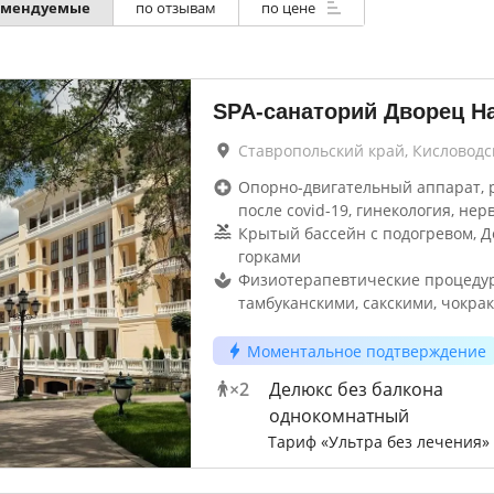
омендуемые
по отзывам
по цене
SPA-санаторий Дворец Н
Ставропольский край, Кисловодс
Опорно-двигательный аппарат, 
после covid-19, гинекология, нер
Крытый бассейн с подогревом, Д
горками
Физиотерапевтические процеду
тамбуканскими, сакскими, чокрак
Моментальное подтверждение
×
2
Делюкс без балкона
однокомнатный
Тариф «Ультра без лечения»