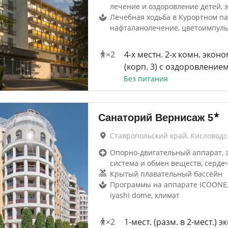
лечение и оздоровление детей, 
Лечебная ходьба в Курортном па
нафталанолечение, цветоимпуль
×
2
4-х местн. 2-х комн. эконом
(корп. 3) с оздоровление
Без питания
★
Санаторий Вернисаж
5
Ставропольский край, Кисловодс
Опорно-двигательный аппарат, 
система и обмен веществ, серде
Крытый плавательный бассейн
Программы на аппарате ICOONE,
iyashi dome, климат
×
2
1-мест. (разм. в 2-мест.) 