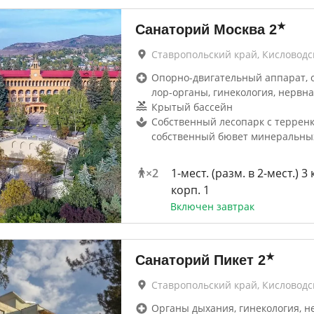
★
Санаторий Москва
2
Ставропольский край, Кисловодс
Опорно-двигательный аппарат, 
лор-органы, гинекология, нервна
Крытый бассейн
Собственный лесопарк с терренк
собственный бювет минеральны
×
2
1-мест. (разм. в 2-мест.) 3 
корп. 1
Включен завтрак
★
Санаторий Пикет
2
Ставропольский край, Кисловодс
Органы дыхания, гинекология, н