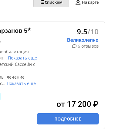
Списком
На карте
9.5
/10
★
арзанов
5
к
6 отзывов
реабилитация
вн
…
Показать еще
етский бассейн с
ры, лечение
с
…
Показать еще
от 17 200 ₽
ПОДРОБНЕЕ