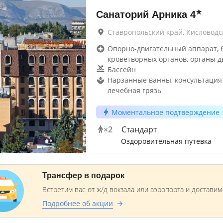
★
Санаторий Арника
4
Ставропольский край, Кисловодс
Опорно-двигательный аппарат, 
кроветворных органов, органы д
Бассейн
Нарзанные ванны, консультация
лечебная грязь
Моментальное подтверждение
×
2
Стандарт
Оздоровительная путевка
Трансфер в подарок
Встретим вас от ж/д вокзала или аэропорта и достави
Подробнее об акции