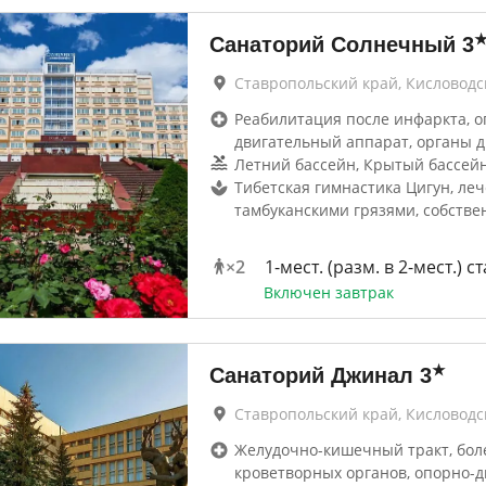
Санаторий Солнечный
3
Ставропольский край, Кисловодс
Реабилитация после инфаркта, о
двигательный аппарат, органы 
Летний бассейн, Крытый бассейн
Тибетская гимнастика Цигун, ле
тамбуканскими грязями, собстве
×
2
1-мест. (разм. в 2-мест.) ст
Включен завтрак
★
Санаторий Джинал
3
Ставропольский край, Кисловодс
Желудочно-кишечный тракт, бол
кроветворных органов, опорно-д