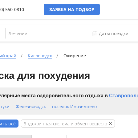
00) 550-0810
ЗАЯВКА НА ПОДБОР
Лечение
ий край
Кисловодск
Ожирение
ска для похудения
лярные места оздоровительного отдыха в
Ставрополь
туки
Железноводск
поселок Иноземцево
Эндокринная система и обмен веществ
ить всё