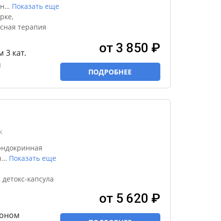
эн
…
Показать еще
рке,
сная терапия
от 3 850 ₽
 3 кат.
м
ПОДРОБНЕЕ
к
эндокринная
ч
…
Показать еще
 детокс-капсула
от 5 620 ₽
эконом