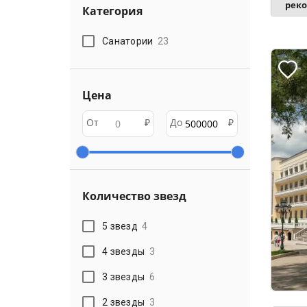
рек
Категория
Санатории
23
Цена
От
₽
До
₽
Количество звезд
5 звезд
4
4 звезды
3
3 звезды
6
2 звезды
3