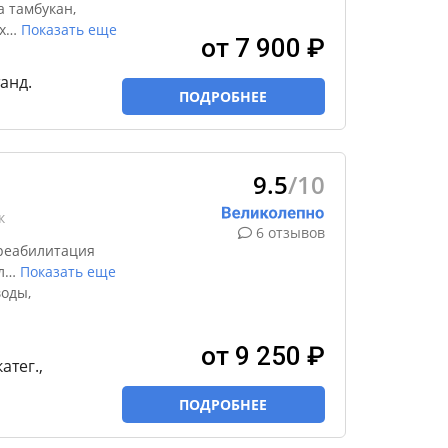
а тамбукан,
х
…
Показать еще
от 7 900 ₽
танд.
ПОДРОБНЕЕ
9.5
/10
к
6 отзывов
реабилитация
л
…
Показать еще
оды,
от 9 250 ₽
катег.,
ПОДРОБНЕЕ