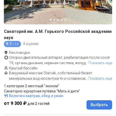
Санаторий им. А.М. Горького Российской академии
наук
9.7
4 оценки
/ 10
Кисловодск
Опорно-двигательный аппарат, реабилитация после covid-
19, органы дыхания, нервная система, желуд
…
Показать еще
Крытый бассейн
Вакуумный массаж Starvak, собственный бювет
минеральных вод «ессентуки 4» и «славянов
…
Показать еще
1 категория 2-местный "эконом"
Санаторно-курортная путёвка "Мать и дитя"
Включен завтрак, обед и ужин
от 9 300 ₽
для 2 гостей
Выбрать