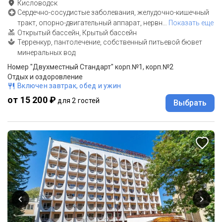
Кисловодск
Сердечно-сосудистые заболевания, желудочно-кишечный
тракт, опорно-двигательный аппарат, нервн
…
Показать еще
Открытый бассейн, Крытый бассейн
Терренкур, пантолечение, собственный питьевой бювет
минеральных вод
Номер "Двухместный Стандарт" корп.№1, корп.№2
Отдых и оздоровление
Включен завтрак, обед и ужин
от 15 200 ₽
для 2 гостей
Выбрать