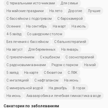
С термальными источниками
Для семьи
На майские праздники
На лето
Дорогие
Лучшие
С бассейном с подогревом
С барокамерой
Осенние
На сентябрь
На март
На июль
4-5 звёзд
Со шведским столом
Без лечения с бассейном
С бальнеотерапией
На август
Для беременных
На январь
С грязелечением
С кэшбэком
С озонотерапией
С радоновыми ваннами
Рядом с парком
На май
5 звёзд
На карте
С бюветом
С ЛФК
С ингаляцией
С нафталаном
На июнь
С минеральной водой
На декабрь
В горах
На июнь
Аквааэробика и лечебная гимнастика в воде
Санатории по заболеваниям