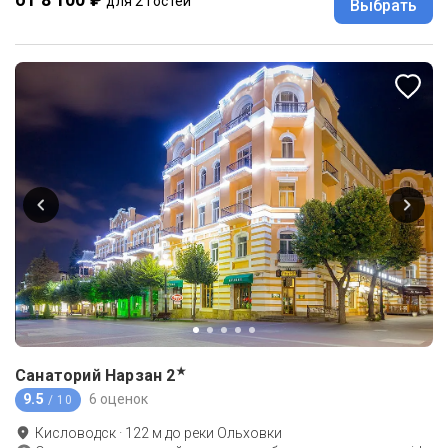
для 2 гостей
Выбрать
★
Санаторий Нарзан
2
9.5
6 оценок
/ 10
Кисловодск
·
122
м до
реки Ольховки