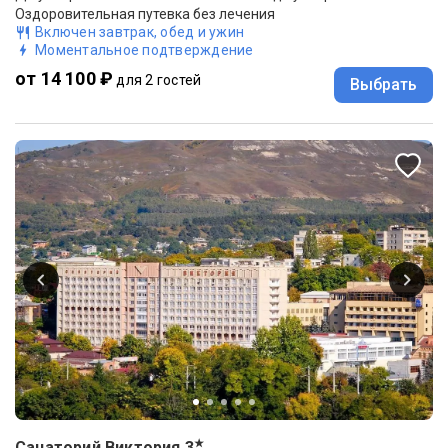
Оздоровительная путевка без лечения
Включен завтрак, обед и ужин
Моментальное подтверждение
от 14 100 ₽
для 2 гостей
Выбрать
★
Санаторий Виктория
3