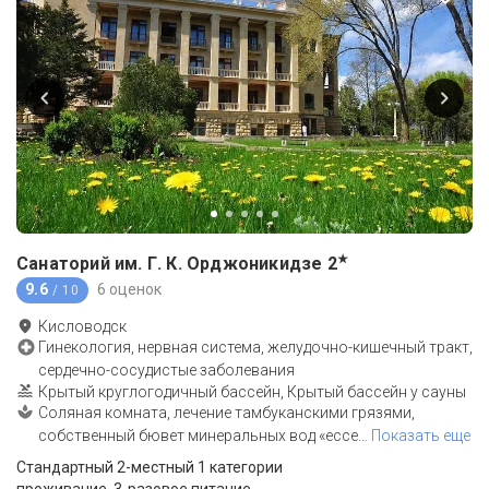
★
Санаторий им. Г. К. Орджоникидзе
2
9.6
6 оценок
/ 10
Кисловодск
Гинекология, нервная система, желудочно-кишечный тракт,
сердечно-сосудистые заболевания
Крытый круглогодичный бассейн, Крытый бассейн у сауны
Соляная комната, лечение тамбуканскими грязями,
собственный бювет минеральных вод «ессе
…
Показать еще
Стандартный 2-местный 1 категории
проживание, 3-разовое питание