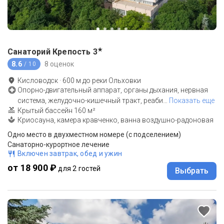
★
Санаторий Крепость
3
8.6
8 оценок
/ 10
Кисловодск
·
600
м до
реки Ольховки
Опорно-двигательный аппарат, органы дыхания, нервная
система, желудочно-кишечный тракт, реаби
…
Показать еще
Крытый бассейн 160 м²
Криосауна, камера кравченко, ванна воздушно-радоновая
Одно место в двухместном номере (с подселением)
Санаторно-курортное лечение
Включен завтрак, обед и ужин
от 18 900 ₽
для 2 гостей
Выбрать