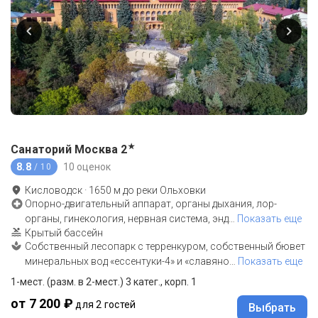
★
Санаторий Москва
2
8.8
10 оценок
/ 10
Кисловодск
·
1650
м до
реки Ольховки
Опорно-двигательный аппарат, органы дыхания, лор-
органы, гинекология, нервная система, энд
…
Показать еще
Крытый бассейн
Собственный лесопарк с терренкуром, собственный бювет
минеральных вод «ессентуки-4» и «славяно
…
Показать еще
1-мест. (разм. в 2-мест.) 3 катег., корп. 1
от 7 200 ₽
для 2 гостей
Выбрать