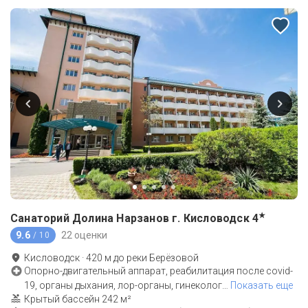
★
Санаторий Долина Нарзанов г. Кисловодск
4
9.6
22 оценки
/ 10
Кисловодск
·
420
м до
реки Берёзовой
Опорно-двигательный аппарат, реабилитация после covid-
19, органы дыхания, лор-органы, гинеколог
…
Показать еще
Крытый бассейн 242 м²