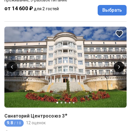
от 14 600 ₽
для 2 гостей
Выбрать
★
Санаторий Центросоюз
3
9.8
12 оценок
/ 10