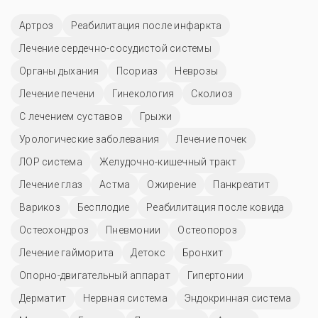
Артроз
Реабилитация после инфаркта
Лечение сердечно-сосудистой системы
Органы дыхания
Псориаз
Неврозы
Лечение печени
Гинекология
Сколиоз
С лечением суставов
Грыжи
Урологические заболевания
Лечение почек
ЛОР система
Желудочно-кишечный тракт
Лечение глаз
Астма
Ожирение
Панкреатит
Варикоз
Бесплодие
Реабилитация после ковида
Остеохондроз
Пневмонии
Остеопороз
Лечение гайморита
Детокс
Бронхит
Опорно-двигательный аппарат
Гипертонии
Дерматит
Нервная система
Эндокринная система