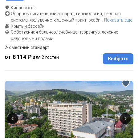
Кисловодск
Опорно-двигательный аппарат, гинекология, нервная
система, желудочно-кишечный тракт, реаби
…
Показать еще
Крытый бассейн
Собственная бальнеолечебница, терренкур, лечение
радоновыми водами
2-x местный стандарт
от 8 114 ₽
для 2 гостей
Выбрать