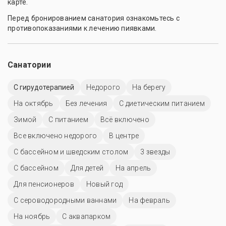
карте.
Перед бронированием санатория ознакомьтесь с
противопоказаниями к лечению пиявками.
Санатории
С гирудотерапией
Недорого
На берегу
На октябрь
Без лечения
С диетическим питанием
Зимой
С питанием
Всё включено
Все включено недорого
В центре
С бассейном и шведским столом
3 звезды
C бассейном
Для детей
На апрель
Для пенсионеров
Новый год
С сероводородными ваннами
На февраль
На ноябрь
С аквапарком