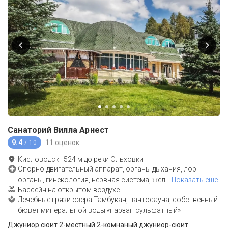
Санаторий Вилла Арнест
9.4
11 оценок
/ 10
Кисловодск
·
524
м до
реки Ольховки
Опорно-двигательный аппарат, органы дыхания, лор-
органы, гинекология, нервная система, жел
…
Показать еще
Бассейн на открытом воздухе
Лечебные грязи озера Тамбукан, пантосауна, собственный
бювет минеральной воды «нарзан сульфатный»
Джуниор сюит 2-местный 2-комнаный джуниор-сюит