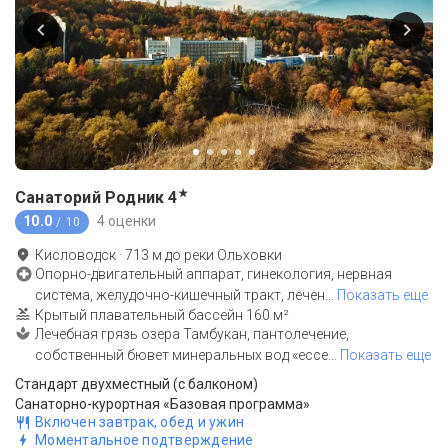
★
Санаторий Родник
4
10.0
4 оценки
/ 10
Кисловодск
·
713
м до
реки Ольховки
Опорно-двигательный аппарат, гинекология, нервная
система, желудочно-кишечный тракт, лечен
…
Показать еще
Крытый плавательный бассейн 160 м²
Лечебная грязь озера Тамбукан, пантолечение,
собственный бювет минеральных вод «ессе
…
Показать еще
Стандарт двухместный (с балконом)
Санаторно-курортная «Базовая программа»
Включен завтрак, обед и ужин
Моментальное подтверждение