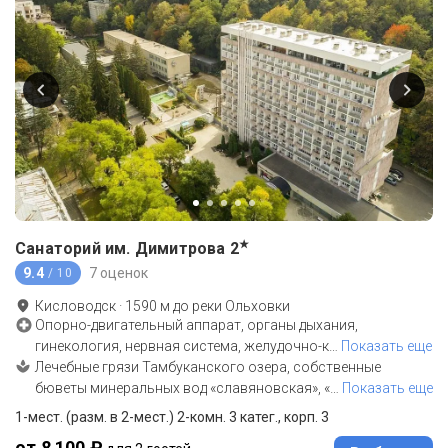
★
Санаторий им. Димитрова
2
9.4
7 оценок
/ 10
Кисловодск
·
1590
м до
реки Ольховки
Опорно-двигательный аппарат, органы дыхания,
гинекология, нервная система, желудочно-к
…
Показать еще
Лечебные грязи Тамбуканского озера, собственные
бюветы минеральных вод «славяновская», «
…
Показать еще
1-мест. (разм. в 2-мест.) 2-комн. 3 катег., корп. 3
от 8 100 ₽