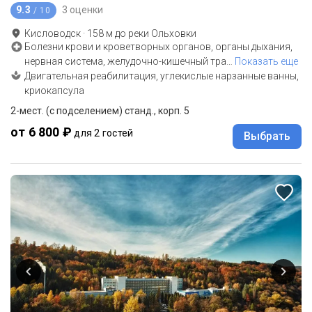
9.3
3 оценки
/ 10
Кисловодск
·
158
м до
реки Ольховки
Болезни крови и кроветворных органов, органы дыхания,
нервная система, желудочно-кишечный тра
…
Показать еще
Двигательная реабилитация, углекислые нарзанные ванны,
криокапсула
2-мест. (с подселением) станд., корп. 5
от 6 800 ₽
для 2 гостей
Выбрать