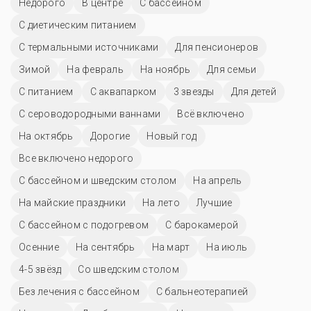
Недорого
В центре
C бассейном
С диетическим питанием
С термальными источниками
Для пенсионеров
Зимой
На февраль
На ноябрь
Для семьи
С питанием
С аквапарком
3 звезды
Для детей
С сероводородными ваннами
Всё включено
На октябрь
Дорогие
Новый год
Все включено недорого
С бассейном и шведским столом
На апрель
На майские праздники
На лето
Лучшие
С бассейном с подогревом
С барокамерой
Осенние
На сентябрь
На март
На июль
4-5 звёзд
Со шведским столом
Без лечения с бассейном
С бальнеотерапией