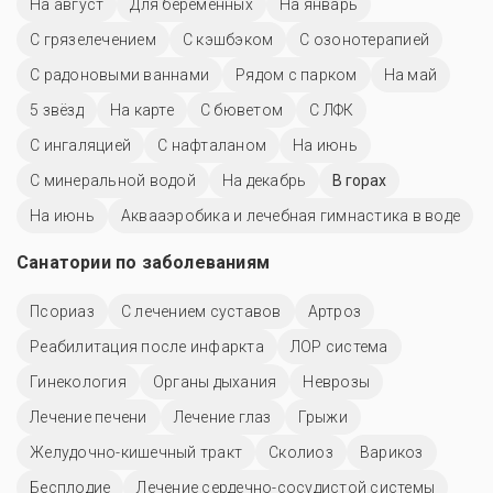
На август
Для беременных
На январь
С грязелечением
С кэшбэком
С озонотерапией
С радоновыми ваннами
Рядом с парком
На май
5 звёзд
На карте
С бюветом
С ЛФК
С ингаляцией
С нафталаном
На июнь
С минеральной водой
На декабрь
В горах
На июнь
Аквааэробика и лечебная гимнастика в воде
Санатории по заболеваниям
Псориаз
С лечением суставов
Артроз
Реабилитация после инфаркта
ЛОР система
Гинекология
Органы дыхания
Неврозы
Лечение печени
Лечение глаз
Грыжи
Желудочно-кишечный тракт
Сколиоз
Варикоз
Бесплодие
Лечение сердечно-сосудистой системы