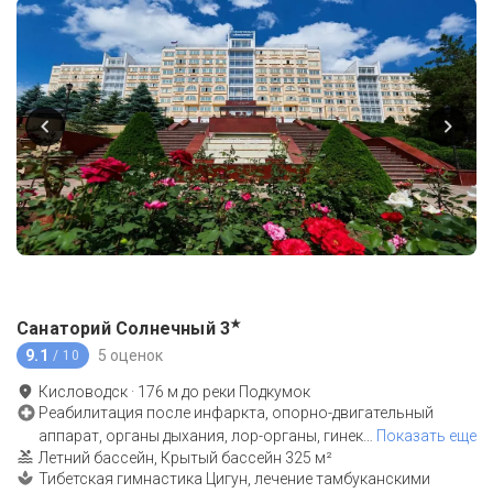
★
Санаторий Солнечный
3
9.1
5 оценок
/ 10
Кисловодск
·
176
м до
реки Подкумок
Реабилитация после инфаркта, опорно-двигательный
аппарат, органы дыхания, лор-органы, гинек
…
Показать еще
Летний бассейн, Крытый бассейн 325 м²
Тибетская гимнастика Цигун, лечение тамбуканскими