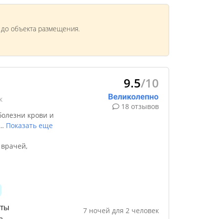
м до объекта размещения.
9.5
/10
к
18 отзывов
болезни крови и
…
Показать еще
 врачей,
ты
7
ночей
для
2
человек
з