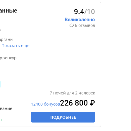
9.4
/10
занные
6 отзывов
к
органы
…
Показать еще
рренкур,
7
ночей
для
2
человек
226 800 ₽
12400 бонусов
ивание
ПОДРОБНЕЕ
н