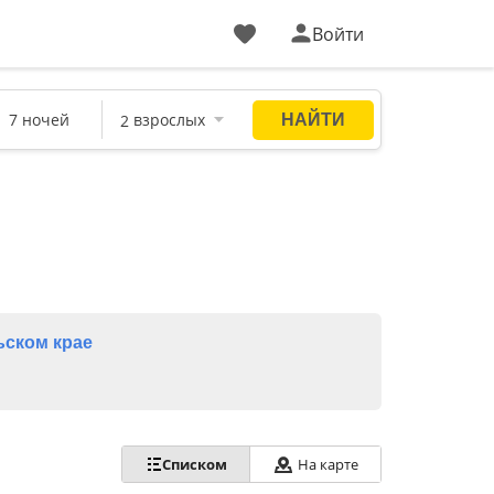
Войти
ском крае
Списком
На карте