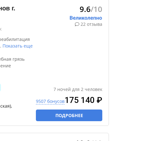
9.6
/10
ов г.
22 отзыва
к
реабилитация
…
Показать еще
бная грязь
чение
7
ночей
для
2
человек
175 140 ₽
9507 бонусов
ская),
ПОДРОБНЕЕ