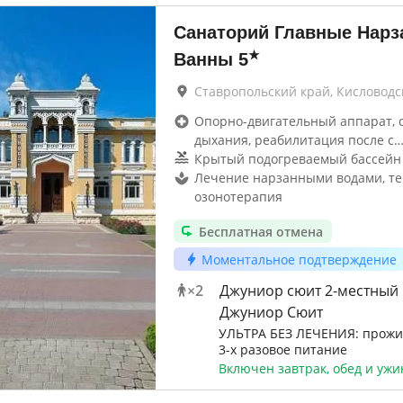
Санаторий Главные Нар
★
Ванны
5
Ставропольский край, Кисловодс
Опорно-двигательный аппарат, 
дыхания, реабилитация после c
Крытый подогреваемый бассейн
Лечение нарзанными водами, те
озонотерапия
Бесплатная отмена
Моментальное подтверждение
×
2
Джуниор сюит 2-местный
Джуниор Сюит
УЛЬТРА БЕЗ ЛЕЧЕНИЯ: прож
3-х разовое питание
Включен завтрак, обед и ужи