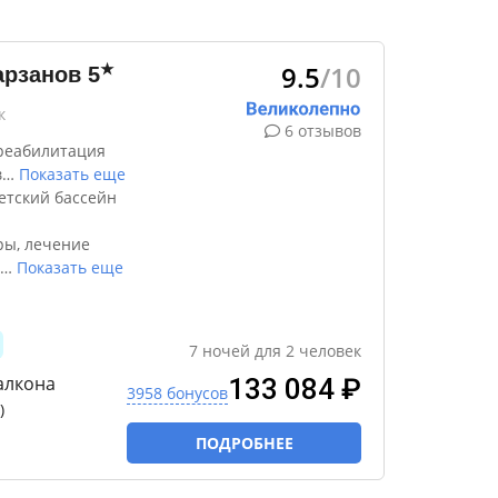
9.5
/10
★
арзанов
5
к
6 отзывов
реабилитация
в
…
Показать еще
етский бассейн
ры, лечение
…
Показать еще
7
ночей
для
2
человек
алкона
133 084 ₽
3958 бонусов
)
ПОДРОБНЕЕ