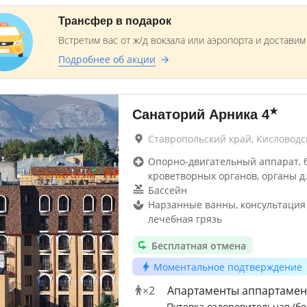
Трансфер в подарок
Встретим вас от ж/д вокзала или аэропорта и достави
Подробнее об акции
★
Санаторий Арника
4
Ставропольский край, Кисловодс
Опорно-двигательный аппарат, 
кроветворных органов, органы д
Бассейн
Нарзанные ванны, консультация
лечебная грязь
Бесплатная отмена
Моментальное подтверждение
×
2
Апартаменты аппартамен
Путевка оздоровительная (бе