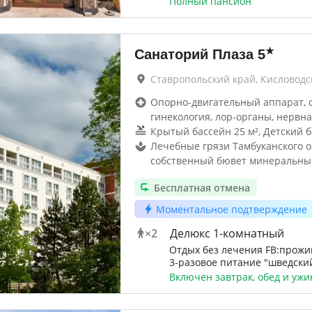
Полный пансион
★
Санаторий Плаза
5
Ставропольский край, Кисловодс
Опорно-двигательный аппарат, 
гинекология, лор-органы, нервна
Крытый бассейн 25 м², Детский 
Лечебные грязи Тамбуканского о
собственный бювет минеральны
Бесплатная отмена
Моментальное подтверждение
×
2
Делюкс 1-комнатный
Отдых без лечения FB:прожи
3-разовое питание "шведский
Включен завтрак, обед и ужи