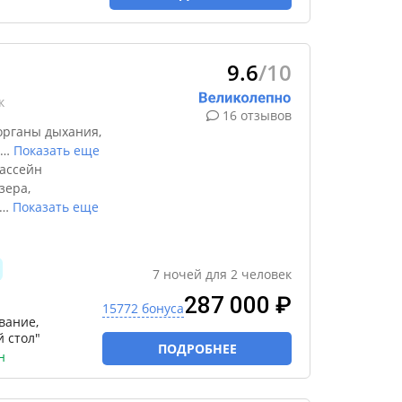
9.6
/10
к
16 отзывов
органы дыхания,
…
Показать еще
бассейн
зера,
…
Показать еще
7
ночей
для
2
человек
287 000 ₽
15772 бонуса
вание,
 стол"
ПОДРОБНЕЕ
н