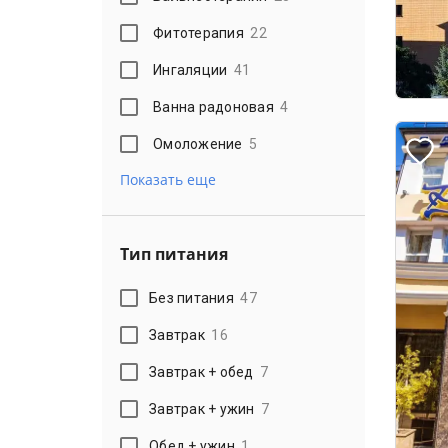
Фитотерапия
22
Ингаляции
41
Ванна радоновая
4
Омоложение
5
Показать еще
Тип питания
Без питания
47
Завтрак
16
Завтрак + обед
7
Завтрак + ужин
7
Обед + ужин
1