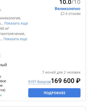
10.0
/10
к
4 отзыва
инекология,
ш
…
Показать еще
60 м²
 пантолечение,
…
Показать еще
тный
7
ночей
для
2
человек
е
169 600 ₽
овое
9197 бонусов
ое
ча)
ПОДРОБНЕЕ
н