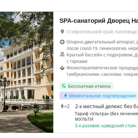
SPA-санаторий Дворец Н
Ставропольский край, Кисловодс
Опорно-двигательный аппарат, 
после covid-19, гинекология, нер
Крытый бассейн с подогревом, Д
с горками
Физиотерапевтические процеду
тамбуканскими, сакскими, чокрак
Бесплатная отмена
Моментальное подтверждение
×
2
2-x местный делюкс без б
Тариф «Ультра» (без лечения
МУЛЬТИ
3-х разовое «шведский стол»