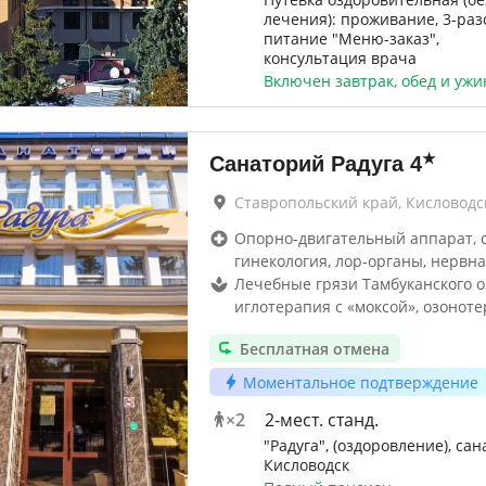
лечения): проживание, 3-раз
питание "Меню-заказ",
консультация врача
Включен завтрак, обед и ужи
★
Санаторий Радуга
4
Ставропольский край, Кисловодс
Опорно-двигательный аппарат, 
гинекология, лор-органы, нервна
Лечебные грязи Тамбуканского о
иглотерапия с «моксой», озонот
Бесплатная отмена
Моментальное подтверждение
×
2
2-мест. станд.
"Радуга", (оздоровление), сан
Кисловодск