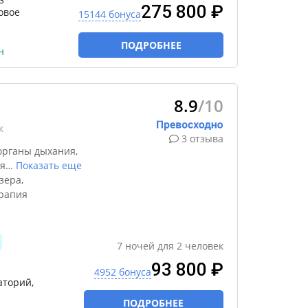
275 800 ₽
овое
15144 бонуса
ПОДРОБНЕЕ
н
8.9
/10
к
3 отзыва
органы дыхания,
я
…
Показать еще
зера,
ерапия
7
ночей
для
2
человек
93 800 ₽
4952 бонуса
аторий,
ПОДРОБНЕЕ