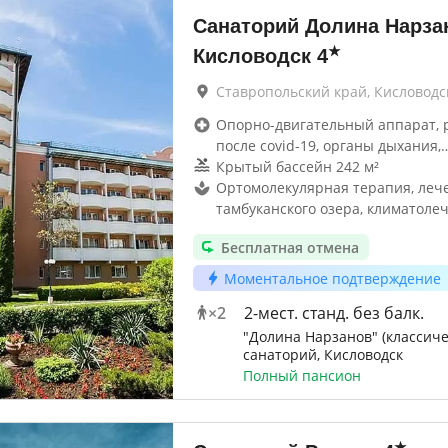
Санаторий Долина Нарзан
★
Кисловодск
4
Ставропольский край, Кисловодс
Опорно-двигательный аппарат, 
после covid-19, органы дыхания,
Крытый бассейн 242 м²
Ортомолекулярная терапия, лече
тамбуканского озера, климатоле
Бесплатная отмена
Моментальное подтверждение
×
2
2-мест. станд. без балк.
"Долина Нарзанов" (классиче
санаторий, Кисловодск
Полный пансион
★