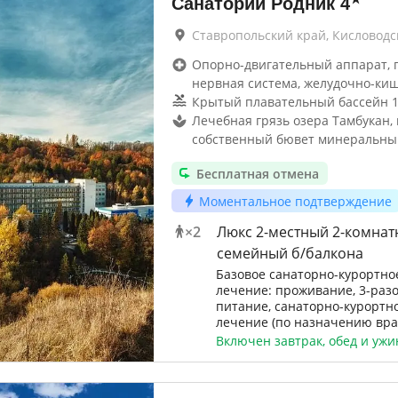
Санаторий Родник
4
Ставропольский край, Кисловодс
Опорно-двигательный аппарат, г
нервная система, желудочно-ки
Крытый плавательный бассейн 1
Лечебная грязь озера Тамбукан,
собственный бювет минеральны
Бесплатная отмена
Моментальное подтверждение
×
2
Люкс 2-местный 2-комна
семейный б/балкона
Базовое санаторно-курортно
лечение: проживание, 3-раз
питание, санаторно-курортн
лечение (по назначению вра
Включен завтрак, обед и ужи