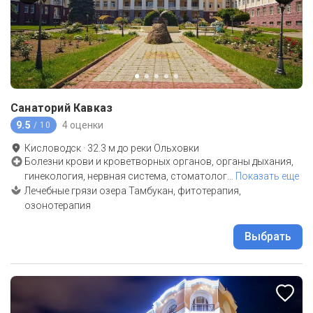
Санаторий Кавказ
9.5
4 оценки
/ 10
Кисловодск
·
32.3
м до
реки Ольховки
Болезни крови и кроветворных органов, органы дыхания,
гинекология, нервная система, стоматолог
…
Показать еще
Лечебные грязи озера Тамбукан, фитотерапия,
озонотерапия
Выбрать