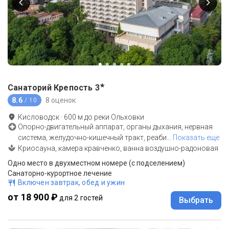
★
Санаторий Крепость
3
8.6
8 оценок
/ 10
Кисловодск
·
600
м до
реки Ольховки
Опорно-двигательный аппарат, органы дыхания, нервная
система, желудочно-кишечный тракт, реаби
…
Показать еще
Криосауна, камера кравченко, ванна воздушно-радоновая
Одно место в двухместном номере (с подселением)
Санаторно-курортное лечение
Включен завтрак, обед и ужин
от 18 900 ₽
для 2 гостей
Выбрать