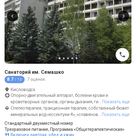
Санаторий им. Семашко
8.7
7 оценок
/ 10
Кисловодск
Опорно-двигательный аппарат, болезни крови и
кроветворных органов, органы дыхания, ги
…
Показать еще
Спелеотерапия, тракционная терапия, собственный бювет
минеральных вод «ессентуки-4», «славянов
…
Показать еще
Стандартный двухместный номер
Трехразовое питание, Программа «Общетерапевтическая»
Включен завтрак, обед и ужин