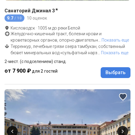
★
Санаторий Джинал
3
9.7
10 оценок
/ 10
Кисловодск
·
1005
м до
реки Белой
Желудочно-кишечный тракт, болезни крови и
кроветворных органов, опорно-двигательн
…
Показать еще
Терренкур, лечебные грязи озера тамбукан, собственный
бювет минеральных вод «сульфатный нарз
…
Показать еще
2-мест. (с подселением) станд.
от 7 900 ₽
для 2 гостей
Выбрать