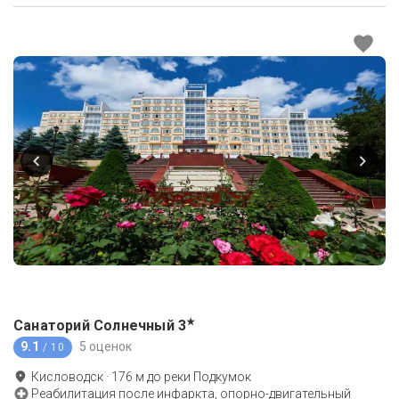
★
Санаторий Солнечный
3
9.1
5 оценок
/ 10
Кисловодск
·
176
м до
реки Подкумок
Реабилитация после инфаркта, опорно-двигательный