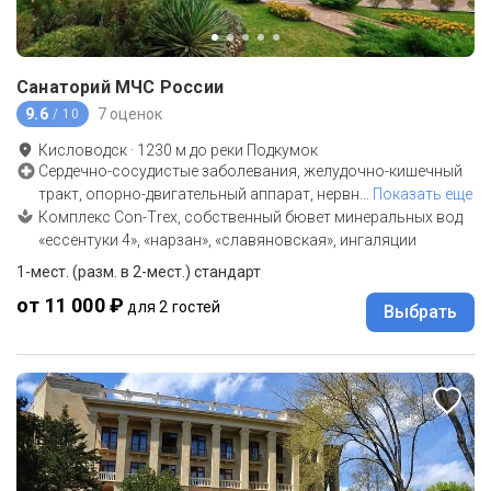
Санаторий МЧС России
9.6
7 оценок
/ 10
Кисловодск
·
1230
м до
реки Подкумок
Сердечно-сосудистые заболевания, желудочно-кишечный
тракт, опорно-двигательный аппарат, нервн
…
Показать еще
Комплекс Con-Тrex, собственный бювет минеральных вод
«ессентуки 4», «нарзан», «славяновская», ингаляции
1-мест. (разм. в 2-мест.) стандарт
от 11 000 ₽
для 2 гостей
Выбрать