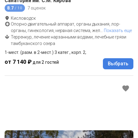
Санаторий им. С.М. Кирова
8.7
7 оценок
/ 10
Кисловодск
Опорно-двигательный аппарат, органы дыхания, лор-
органы, гинекология, нервная система, жел
…
Показать еще
Терренкур, лечение нарзанными водами, лечебные грязи
тамбуканского озера
1-мест. (разм. в 2-мест.) 3 катег., корп. 2,
от 7 140 ₽
для 2 гостей
Выбрать