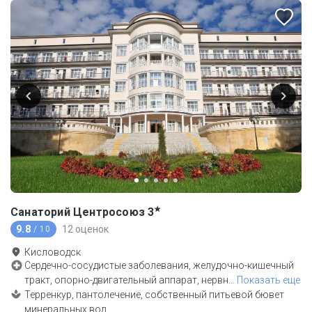
★
Санаторий Центросоюз
3
9.8
12 оценок
/ 10
Кисловодск
Сердечно-сосудистые заболевания, желудочно-кишечный
тракт, опорно-двигательный аппарат, нервн
…
Показать еще
Терренкур, пантолечение, собственный питьевой бювет
минеральных вод