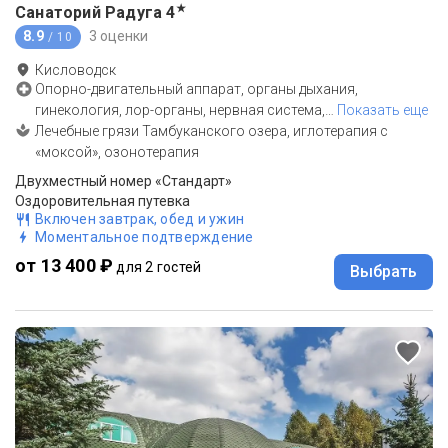
★
Санаторий Радуга
4
8.9
3 оценки
/ 10
Кисловодск
Опорно-двигательный аппарат, органы дыхания,
гинекология, лор-органы, нервная система,
…
Показать еще
Лечебные грязи Тамбуканского озера, иглотерапия с
«моксой», озонотерапия
Двухместный номер «Стандарт»
Оздоровительная путевка
Включен завтрак, обед и ужин
Моментальное подтверждение
от 13 400 ₽
для 2 гостей
Выбрать