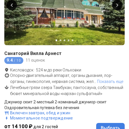
Санаторий Вилла Арнест
9.4
11 оценок
/ 10
Кисловодск
·
524
м до
реки Ольховки
Опорно-двигательный аппарат, органы дыхания, лор-
органы, гинекология, нервная система, жел
…
Показать еще
Лечебные грязи озера Тамбукан, пантосауна, собственный
бювет минеральной воды «нарзан сульфатный»
Джуниор сюит 2-местный 2-комнаный джуниор-сюит
Оздоровительная путевка без лечения
Включен завтрак, обед и ужин
Моментальное подтверждение
от 14 100 ₽
для 2 гостей
Выбрать