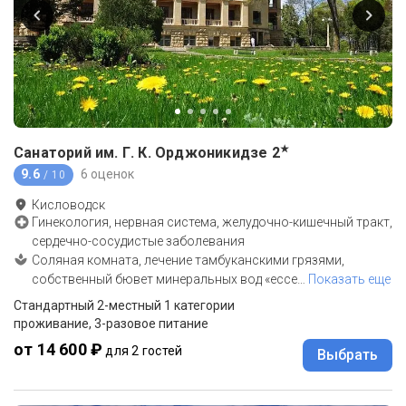
★
Санаторий им. Г. К. Орджоникидзе
2
9.6
6 оценок
/ 10
Кисловодск
Гинекология, нервная система, желудочно-кишечный тракт,
сердечно-сосудистые заболевания
Соляная комната, лечение тамбуканскими грязями,
собственный бювет минеральных вод «ессе
…
Показать еще
Стандартный 2-местный 1 категории
проживание, 3-разовое питание
от 14 600 ₽
для 2 гостей
Выбрать