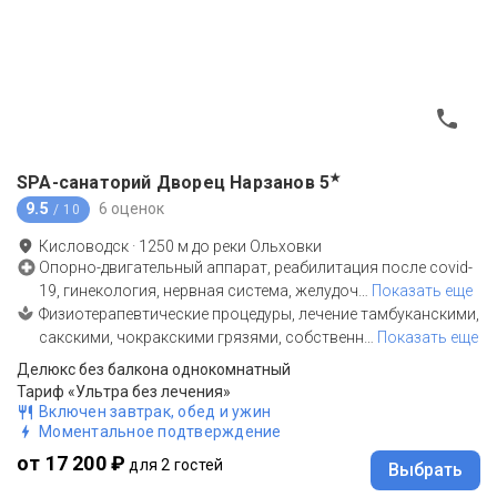
★
SPA-санаторий Дворец Нарзанов
5
9.5
6 оценок
/ 10
Кисловодск
·
1250
м до
реки Ольховки
Опорно-двигательный аппарат, реабилитация после covid-
19, гинекология, нервная система, желудоч
…
Показать еще
Физиотерапевтические процедуры, лечение тамбуканскими,
сакскими, чокракскими грязями, собственн
…
Показать еще
Делюкс без балкона однокомнатный
Тариф «Ультра без лечения»
Включен завтрак, обед и ужин
Моментальное подтверждение
от 17 200 ₽
для 2 гостей
Выбрать