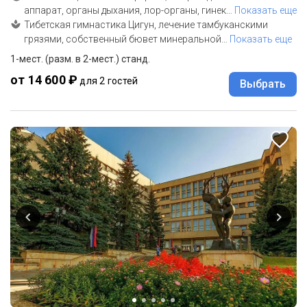
аппарат, органы дыхания, лор-органы, гинек
…
Показать еще
Тибетская гимнастика Цигун, лечение тамбуканскими
грязями, собственный бювет минеральной
…
Показать еще
1-мест. (разм. в 2-мест.) станд.
от 14 600 ₽
для 2 гостей
Выбрать