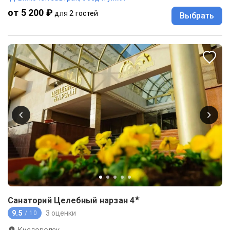
от 5 200 ₽
для 2 гостей
Выбрать
★
Санаторий Целебный нарзан
4
9.5
3 оценки
/ 10