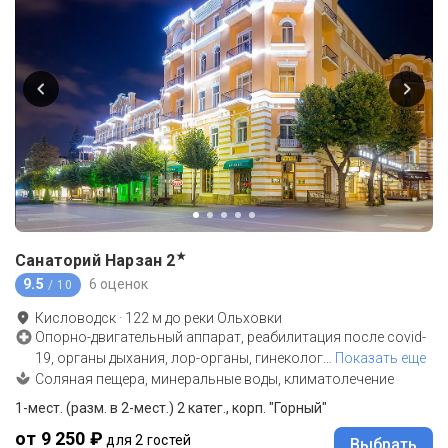
★
Санаторий Нарзан
2
9.5
6 оценок
/ 10
Кисловодск
·
122
м до
реки Ольховки
Опорно-двигательный аппарат, реабилитация после covid-
19, органы дыхания, лор-органы, гинеколог
…
Показать еще
Соляная пещера, минеральные воды, климатолечение
1-мест. (разм. в 2-мест.) 2 катег., корп. "Горный"
от 9 250 ₽
для 2 гостей
Выбрать