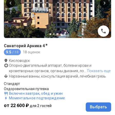
★
Санаторий Арника
4
9.5
18 оценок
/ 10
Кисловодск
Опорно-двигательный аппарат, болезни крови и
кроветворных органов, органы дыхания, ло
…
Показать еще
Нарзанные ванны, консультация врачей, лечебная грязь
Стандарт
Оздоровительная путевка
Включен завтрак, обед и ужин
Моментальное подтверждение
от 22 600 ₽
для 2 гостей
Выбрать