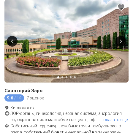
Санаторий Заря
9.6
7 оценок
/ 10
Кисловодск
ЛОР-органы, гинекология, нервная система, андрология,
эндокринная система и обмен веществ, офт
…
Показать еще
Собственный терренкур, лечебные грязи тамбуканского
озера, собственный бювет минеральной воды «нарзан»