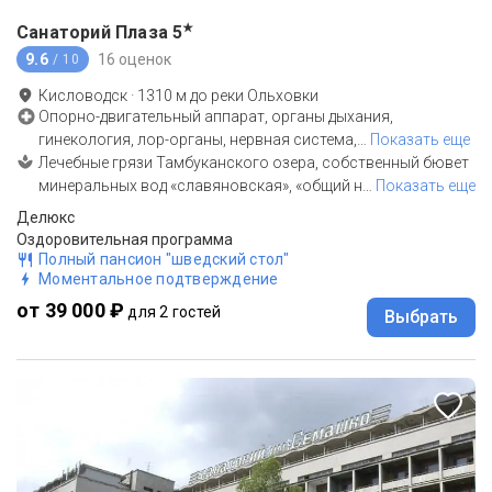
★
Санаторий Плаза
5
9.6
16 оценок
/ 10
Кисловодск
·
1310
м до
реки Ольховки
Опорно-двигательный аппарат, органы дыхания,
гинекология, лор-органы, нервная система,
…
Показать еще
Лечебные грязи Тамбуканского озера, собственный бювет
минеральных вод «славяновская», «общий н
…
Показать еще
Делюкс
Оздоровительная программа
Полный пансион "шведский стол"
Моментальное подтверждение
от 39 000 ₽
для 2 гостей
Выбрать