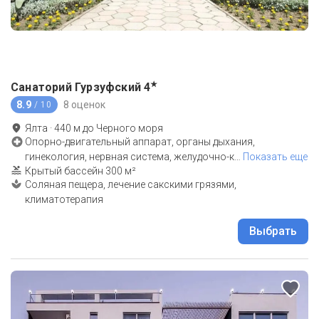
★
Санаторий Гурзуфский
4
8.9
8 оценок
/ 10
Ялта
·
440
м до
Черного моря
Опорно-двигательный аппарат, органы дыхания,
гинекология, нервная система, желудочно-к
…
Показать еще
Крытый бассейн 300 м²
Соляная пещера, лечение сакскими грязями,
климатотерапия
Выбрать