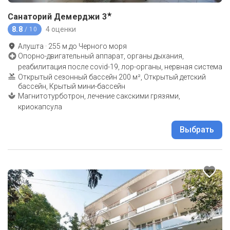
★
Санаторий Демерджи
3
8.8
4 оценки
/ 10
Алушта
·
255
м до
Черного моря
Опорно-двигательный аппарат, органы дыхания,
реабилитация после covid-19, лор-органы, нервная система
Открытый сезонный бассейн 200 м², Открытый детский
бассейн, Крытый мини-бассейн
Магнитотурботрон, лечение сакскими грязями,
криокапсула
Выбрать