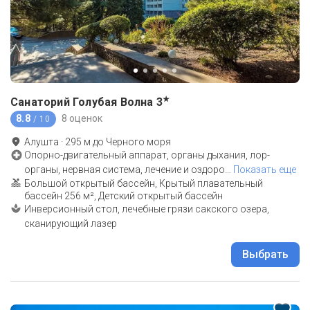
★
Санаторий Голубая Волна
3
8.8
8 оценок
/ 10
Алушта
·
295
м до
Черного моря
Опорно-двигательный аппарат, органы дыхания, лор-
органы, нервная система, лечение и оздоро
…
Показать еще
Большой открытый бассейн, Крытый плавательный
бассейн 256 м², Детский открытый бассейн
Инверсионный стол, лечебные грязи сакского озера,
сканирующий лазер
Выбрать