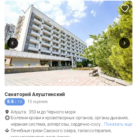
Санаторий Алуштинский
8.8
15 оценок
/ 10
Алушта
·
350
м до
Черного моря
Болезни крови и кроветворных органов, органы дыхания,
нервная система, аллергозы, сердечно-сосу
…
Показать еще
Лечебные грязи Сакского озера, талассотерапия,
магнитотерапия «мультимаг»