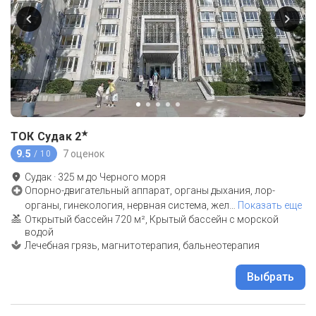
★
ТОК Судак
2
9.5
7 оценок
/ 10
Судак
·
325
м до
Черного моря
Опорно-двигательный аппарат, органы дыхания, лор-
органы, гинекология, нервная система, жел
…
Показать еще
Открытый бассейн 720 м², Крытый бассейн с морской
водой
Лечебная грязь, магнитотерапия, бальнеотерапия
Выбрать