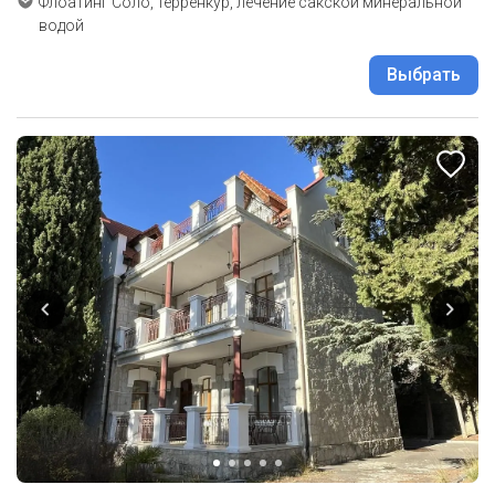
Флоатинг Соло, терренкур, лечение сакской минеральной
водой
Выбрать