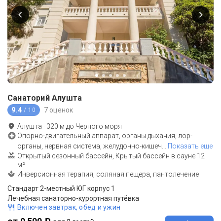
Санаторий Алушта
9.4
7 оценок
/ 10
Алушта
·
320
м до
Черного моря
Опорно-двигательный аппарат, органы дыхания, лор-
органы, нервная система, желудочно-кишеч
…
Показать еще
Открытый сезонный бассейн, Крытый бассейн в сауне 12
м²
Инверсионная терапия, соляная пещера, пантолечение
Стандарт 2-местный ЮГ корпус 1
Лечебная санаторно-курортная путёвка
Включен завтрак, обед и ужин