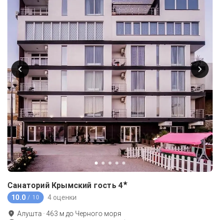
★
Санаторий Крымский гость
4
10.0
4 оценки
/ 10
Алушта
·
463
м до
Черного моря