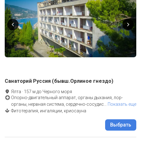
Санаторий Руссия (бывш.Орлиное гнездо)
Ялта
·
157
м до
Черного моря
Опорно-двигательный аппарат, органы дыхания, лор-
органы, нервная система, сердечно-сосудис
…
Показать еще
Фитотерапия, ингаляции, криосауна
Выбрать