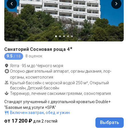
★
Санаторий Сосновая роща
4
9.5
8 оценок
/ 10
Ялта
·
95
м до
Черного моря
Опорно-двигательный аппарат, органы дыхания, лор-
органы, косметология
Крытый бассейн с морской водой 250 м², Открытый
бассейн, Детский бассейн
Терренкур, лечение сакскими грязями, озонотерапия
Стандарт улучшенный с двуспальной кроватью Double+
"Базовые мед.услуги +SPA"
Включен завтрак, обед и ужин
от 17 200 ₽
для 2 гостей
Выбрать