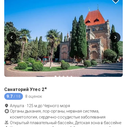
★
Санаторий Утес
2
9.7
8 оценок
/ 10
Алушта
·
125
м до
Черного моря
Органы дыхания, лор-органы, нервная система,
косметология, сердечно-сосудистые заболевания
Открытый плавательный бассейн, Детская зона в бассейне