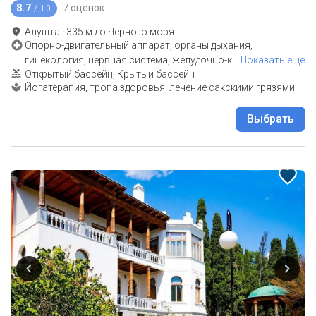
8.7
7 оценок
/ 10
Алушта
·
335
м до
Черного моря
Опорно-двигательный аппарат, органы дыхания,
гинекология, нервная система, желудочно-к
…
Показать еще
Открытый бассейн, Крытый бассейн
Йогатерапия, тропа здоровья, лечение сакскими грязями
Выбрать