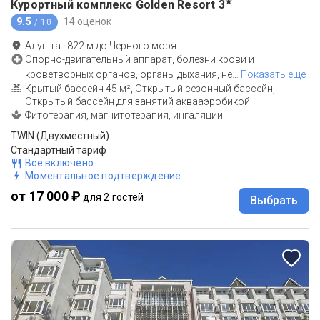
★
Курортный комплекс Golden Resort
3
9.5
14 оценок
/ 10
Алушта
·
822
м до
Черного моря
Опорно-двигательный аппарат, болезни крови и
кроветворных органов, органы дыхания, не
…
Показать еще
Крытый бассейн 45 м², Открытый сезонный бассейн,
Открытый бассейн для занятий аквааэробикой
Фитотерапия, магнитотерапия, ингаляции
TWIN (Двухместный)
Стандартный тариф
Все включено
Моментальное подтверждение
от 17 000 ₽
для 2 гостей
Выбрать