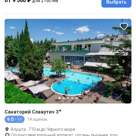
от 9 500 ₽
для 2 гостей
Выбрать
★
Санаторий Славутич
3
9.0
14 оценок
/ 10
Алушта
·
710
м до
Черного моря
Опорно-двигательный аппарат, органы дыхания, лор-