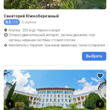
Санаторий Южнобережный
8.5
6 оценок
/ 10
Алупка
·
205
м до
Черного моря
Опорно-двигательный аппарат, органы дыхания, лор-
органы, нервная система, стоматология
Амплипульс-терапия, тренажер евминова, талассотерапия
Выбрать