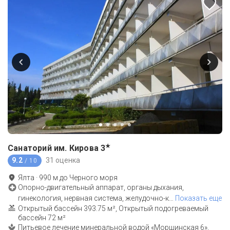
★
Санаторий им. Кирова
3
9.2
31 оценка
/ 10
Ялта
·
990
м до
Черного моря
Опорно-двигательный аппарат, органы дыхания,
гинекология, нервная система, желудочно-к
…
Показать еще
Открытый бассейн 393.75 м², Открытый подогреваемый
бассейн 72 м²
Питьевое лечение минеральной водой «Моршинская 6»,