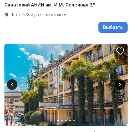
★
Санаторий АНИИ им. И.М. Сеченова
2
Ялта
·
678
м до
Черного моря
Выбрать