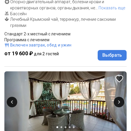
Опорно-двигательный аппарат, болезни крови и
кроветворных органов, органы дыхания, не
…
Показать еще
Бассейн
Лечебный Крымский чай, терренкур, лечение сакскими
грязями
Стандарт 2-х местный с лечением
Программа с лечением
Включен завтрак, обед и ужин
от 19 600 ₽
для 2 гостей
Выбрать