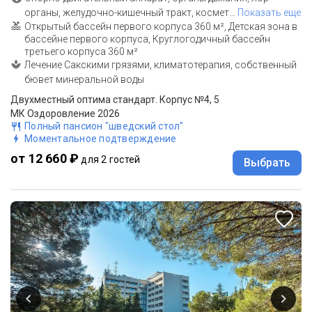
органы, желудочно-кишечный тракт, космет
…
Показать еще
Открытый бассейн первого корпуса 360 м², Детская зона в
бассейне первого корпуса, Круглогодичный бассейн
третьего корпуса 360 м²
Лечение Сакскими грязями, климатотерапия, собственный
бювет минеральной воды
Двухместный оптима стандарт. Корпус №4, 5
МК Оздоровление 2026
Полный пансион "шведский стол"
Моментальное подтверждение
от 12 660 ₽
для 2 гостей
Выбрать