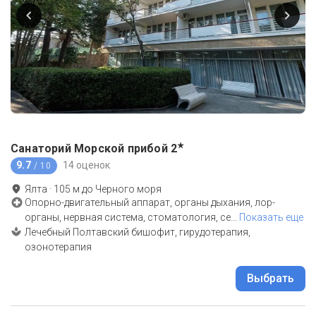
★
Санаторий Морской прибой
2
9.7
14 оценок
/ 10
Ялта
·
105
м до
Черного моря
Опорно-двигательный аппарат, органы дыхания, лор-
органы, нервная система, стоматология, се
…
Показать еще
Лечебный Полтавский бишофит, гирудотерапия,
озонотерапия
Выбрать