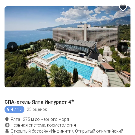
★
СПА-отель Ялта Интурист
4
9.4
25 оценок
/ 10
Ялта
·
275
м до
Черного моря
Нервная система, косметология
Открытый бассейн «Инфинити», Открытый олимпийский