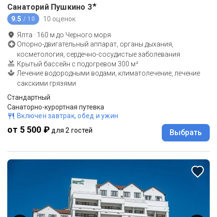
★
Санаторий Пушкино
3
9.5
10 оценок
/ 10
Ялта
·
160
м до
Черного моря
Опорно-двигательный аппарат, органы дыхания,
косметология, сердечно-сосудистые заболевания
Крытый бассейн с подогревом 300 м²
Лечение водородными водами, климатолечение, лечение
сакскими грязями
Стандартный
Санаторно-курортная путевка
Включен завтрак, обед и ужин
от 5 500 ₽
для 2 гостей
Выбрать