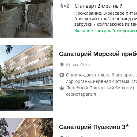
×
2
Стандарт 2-местный
Проживание, 3-разовое пита
"шведский стол" (в период н
загрузки - комплексное пита
Включен завтрак "шведский 
Санаторий Морской приб
Крым, Ялта
Опорно-двигательный аппарат, 
лор-органы, нервная система, ст
Лечебный Полтавский бишофит, 
озонотерапия
★
Санаторий Пушкино
3