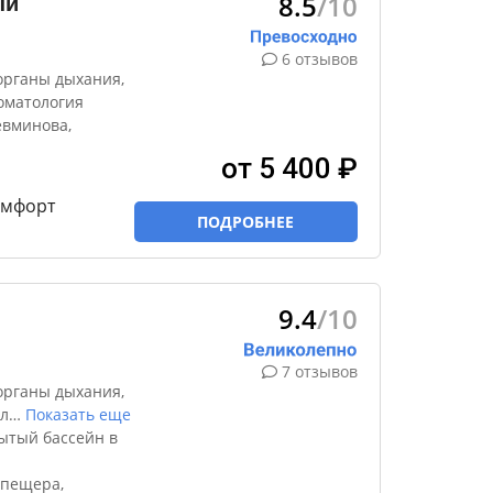
8.5
/10
ый
6 отзывов
органы дыхания,
томатология
евминова,
от 5 400 ₽
комфорт
ПОДРОБНЕЕ
9.4
/10
7 отзывов
органы дыхания,
л
…
Показать еще
ытый бассейн в
 пещера,