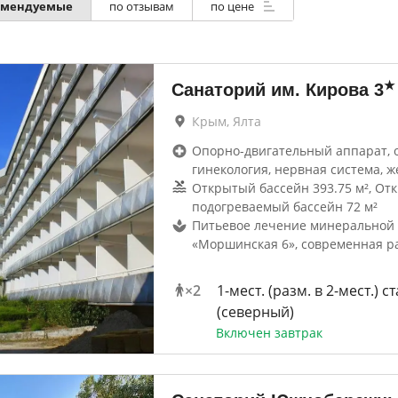
омендуемые
по отзывам
по цене
★
Санаторий им. Кирова
3
Крым, Ялта
Опорно-двигательный аппарат, 
гинекология, нервная система, ж
Открытый бассейн 393.75 м², От
подогреваемый бассейн 72 м²
Питьевое лечение минеральной
«Моршинская 6», современная р
×
2
1-мест. (разм. в 2-мест.) ст
(северный)
Включен завтрак