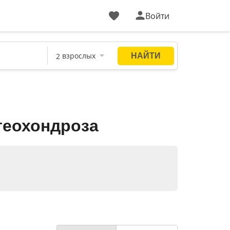
Войти
теохондроза