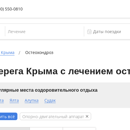
00) 550-0810
Лечение
 Крыма
Остеохондроз
ерега Крыма с лечением ос
лярные места оздоровительного отдыха
та
Ялта
Алупка
Судак
Опорно-двигательный аппарат
ить всё