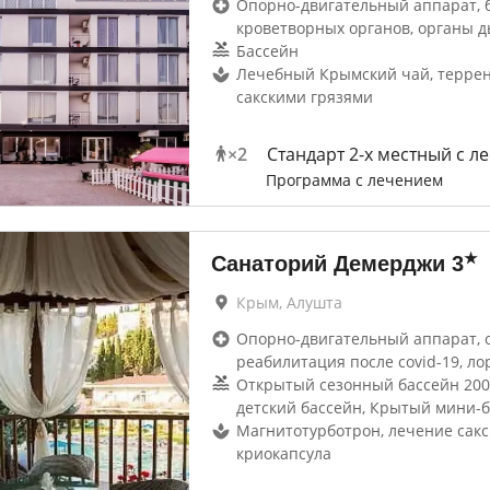
Опорно-двигательный аппарат, 
кроветворных органов, органы д
Бассейн
Лечебный Крымский чай, террен
сакскими грязями
×
2
Стандарт 2-х местный с л
Программа с лечением
★
Санаторий Демерджи
3
Крым, Алушта
Опорно-двигательный аппарат, 
реабилитация после covid-19, ло
Открытый сезонный бассейн 200
детский бассейн, Крытый мини-
Магнитотурботрон, лечение сакс
криокапсула