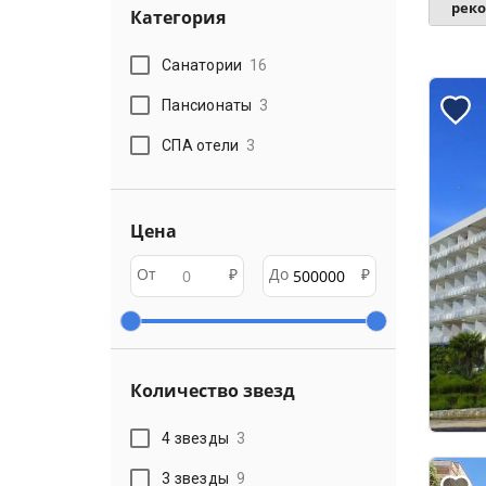
рек
Категория
Санатории
16
Пансионаты
3
СПА отели
3
Цена
От
₽
До
₽
Количество звезд
4 звезды
3
3 звезды
9