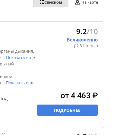
Списком
На карте
9.2
/10
31 отзыв
органы дыхания,
е
…
Показать еще
крытый
 водой
а
…
Показать еще
от 4 463 ₽
анд.
ПОДРОБНЕЕ