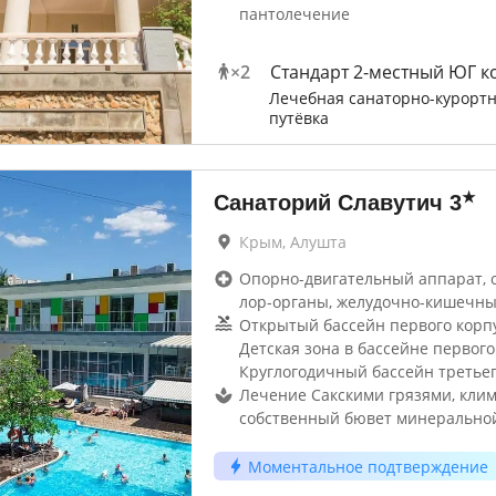
пантолечение
×
2
Стандарт 2-местный ЮГ к
Лечебная санаторно-курорт
путёвка
★
Санаторий Славутич
3
Крым, Алушта
Опорно-двигательный аппарат, 
лор-органы, желудочно-кишечн
Открытый бассейн первого корпу
Детская зона в бассейне первого
Круглогодичный бассейн третьег
Лечение Сакскими грязями, клим
собственный бювет минерально
Моментальное подтверждение