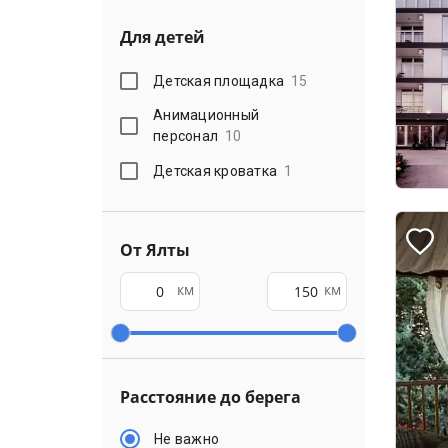
Для детей
Детская площадка
15
Анимационный
персонал
10
Детская кроватка
1
От Ялты
км
км
Расстояние до берега
Не важно