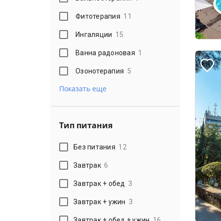
Фитотерапия
11
Ингаляции
15
Ванна радоновая
1
Озонотерапия
5
Показать еще
Тип питания
Без питания
12
Завтрак
6
Завтрак + обед
3
Завтрак + ужин
3
Завтрак + обед + ужин
16