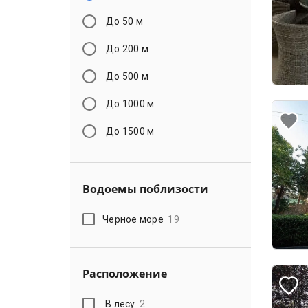
До 50 м
До 200 м
До 500 м
До 1000 м
До 1500 м
Водоемы поблизости
Черное море
19
Расположение
В лесу
2