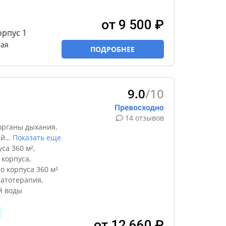
от 9 500 ₽
орпус 1
ная
ПОДРОБНЕЕ
9.0
/10
14 отзывов
органы дыхания,
ый
…
Показать еще
са 360 м²,
 корпуса,
о корпуса 360 м²
атотерапия,
й воды
от 12 660 ₽