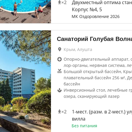
×
2
Двухместный оптима стан
Корпус №4, 5
МК Оздоровление 2026
Санаторий Голубая Волн
Крым, Алушта
Опорно-двигательный аппарат, 
лор-органы, нервная система, ле
Большой открытый бассейн, Кр
плавательный бассейн 256 м², Д
бассейн
Инверсионный стол, лечебные гр
озера, сканирующий лазер
×
2
1-мест. (разм. в 2-мест.) у
вилла
Без питания