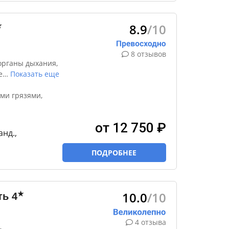
8.9
/10
★
8 отзывов
органы дыхания,
е
…
Показать еще
ми грязями,
от 12 750 ₽
анд.,
ПОДРОБНЕЕ
10.0
/10
★
ть
4
4 отзыва