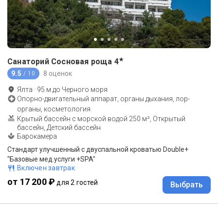
★
Санаторий Сосновая роща
4
9.5
8 оценок
/ 10
Ялта
·
95
м до
Черного моря
Опорно-двигательный аппарат, органы дыхания, лор-
органы, косметология
Крытый бассейн с морской водой 250 м², Открытый
бассейн, Детский бассейн
Барокамера
Стандарт улучшенный с двуспальной кроватью Double+
"Базовые мед.услуги +SPA"
Включен завтрак
от 17 200 ₽
для 2 гостей
Выбрать