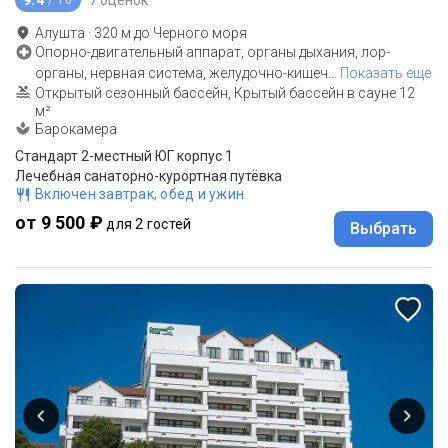
/ 10
Алушта
·
320
м до
Черного моря
Опорно-двигательный аппарат, органы дыхания, лор-
органы, нервная система, желудочно-кишеч
…
Показать еще
Открытый сезонный бассейн, Крытый бассейн в сауне 12
м²
Барокамера
Стандарт 2-местный ЮГ корпус 1
Лечебная санаторно-курортная путёвка
Включен завтрак, обед и ужин
от 9 500 ₽
для 2 гостей
Выбрать