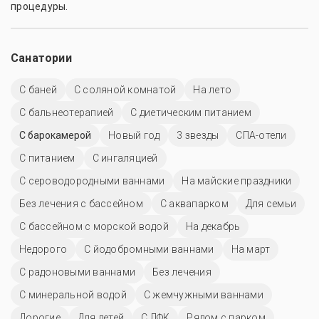
процедуры.
Санатории
С баней
С соляной комнатой
На лето
С бальнеотерапией
С диетическим питанием
С барокамерой
Новый год
3 звезды
СПА-отели
С питанием
С ингаляцией
С сероводородными ваннами
На майские праздники
Без лечения с бассейном
С аквапарком
Для семьи
С бассейном с морской водой
На декабрь
Недорого
С йодобромными ваннами
На март
С радоновыми ваннами
Без лечения
С минеральной водой
С жемчужными ваннами
Дорогие
Для детей
С ЛФК
Рядом с парком