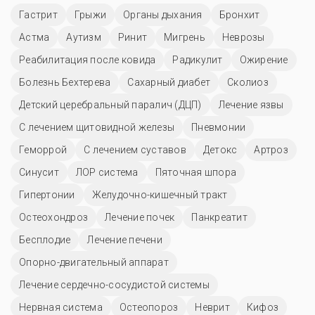
Гастрит
Грыжи
Органы дыхания
Бронхит
Астма
Аутизм
Ринит
Мигрень
Неврозы
Реабилитация после ковида
Радикулит
Ожирение
Болезнь Бехтерева
Сахарный диабет
Сколиоз
Детский церебральный паралич (ДЦП)
Лечение язвы
С лечением щитовидной железы
Пневмонии
Геморрой
С лечением суставов
Детокс
Артроз
Синусит
ЛОР система
Пяточная шпора
Гипертонии
Желудочно-кишечный тракт
Остеохондроз
Лечение почек
Панкреатит
Бесплодие
Лечение печени
Опорно-двигательный аппарат
Лечение сердечно-сосудистой системы
Нервная система
Остеопороз
Неврит
Кифоз