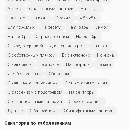
5 звёзд
С пантовыми ваннами
На август
На карте
На июль
Осенние
4-5 звёзд
Для пожилых
На берегу
На январь
Зимой
На ноябрь
С грязелечением
На октябрь
С гирудотерапией
Для пенсионеров
На июнь
С собственным пляжем
Всё включено
На июнь
С кэшбэком
На апрель
На февраль
На май
Для беременных
С бюветом
С каштановыми ваннами
Со шведским столом
С бассейном с подогревом
На сентябрь
Со скипидарными ваннами
С озонотерапией
Лучшие
C бассейном
С бишофитными ваннами
Санатории по заболеваниям