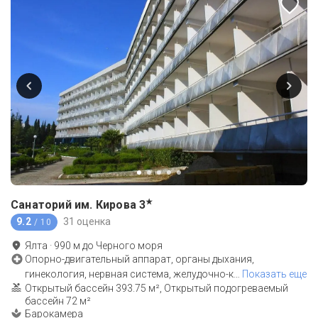
★
Санаторий им. Кирова
3
9.2
31 оценка
/ 10
Ялта
·
990
м до
Черного моря
Опорно-двигательный аппарат, органы дыхания,
гинекология, нервная система, желудочно-к
…
Показать еще
Открытый бассейн 393.75 м², Открытый подогреваемый
бассейн 72 м²
Барокамера