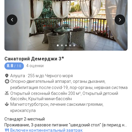
★
Санаторий Демерджи
3
8.8
4 оценки
/ 10
Алушта
·
255
м до
Черного моря
Опорно-двигательный аппарат, органы дыхания,
реабилитация после covid-19, лор-органы, нервная система
Открытый сезонный бассейн 200 м², Открытый детский
бассейн, Крытый мини-бассейн
Магнитотурботрон, лечение сакскими грязями,
криокапсула
Стандарт 2-местный
Проживание, 3-разовое питание "шведский стол" (в период низкой загрузки - комплексное питание)
Включен континентальный завтрак