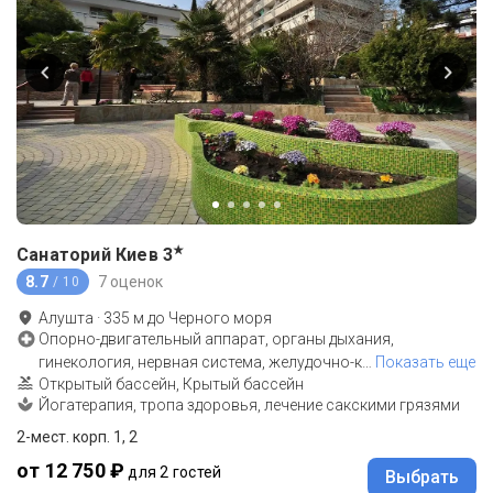
★
Санаторий Киев
3
8.7
7 оценок
/ 10
Алушта
·
335
м до
Черного моря
Опорно-двигательный аппарат, органы дыхания,
гинекология, нервная система, желудочно-к
…
Показать еще
Открытый бассейн, Крытый бассейн
Йогатерапия, тропа здоровья, лечение сакскими грязями
2-мест. корп. 1, 2
от 12 750 ₽
для 2 гостей
Выбрать