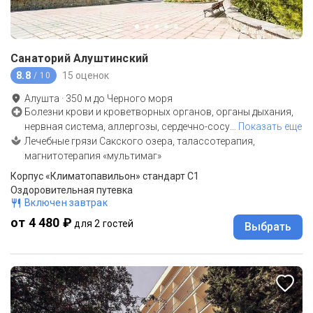
Санаторий Алуштинский
8.8
15 оценок
/ 10
Алушта
·
350
м до
Черного моря
Болезни крови и кроветворных органов, органы дыхания,
нервная система, аллергозы, сердечно-сосу
…
Показать еще
Лечебные грязи Сакского озера, талассотерапия,
магнитотерапия «мультимаг»
Корпус «Климатопавильон» стандарт С1
Оздоровительная путевка
Включен завтрак
от 4 480 ₽
для 2 гостей
Выбрать