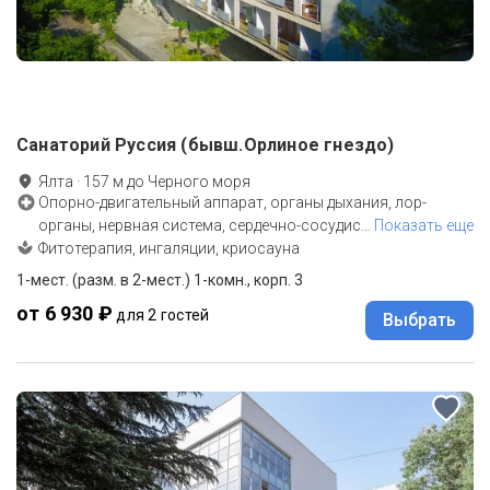
Санаторий Руссия (бывш.Орлиное гнездо)
Ялта
·
157
м до
Черного моря
Опорно-двигательный аппарат, органы дыхания, лор-
органы, нервная система, сердечно-сосудис
…
Показать еще
Фитотерапия, ингаляции, криосауна
1-мест. (разм. в 2-мест.) 1-комн., корп. 3
от 6 930 ₽
для 2 гостей
Выбрать