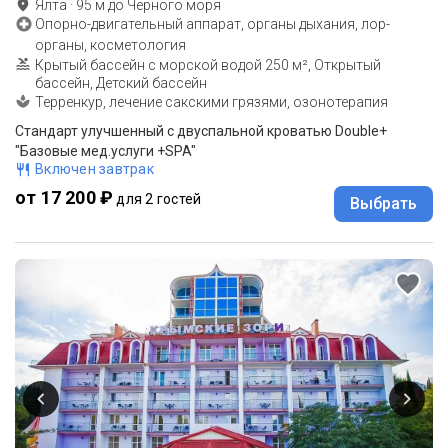
Ялта
·
95
м до
Черного моря
Опорно-двигательный аппарат, органы дыхания, лор-
органы, косметология
Крытый бассейн с морской водой 250 м², Открытый
бассейн, Детский бассейн
Терренкур, лечение сакскими грязями, озонотерапия
Стандарт улучшенный с двуспальной кроватью Double+
"Базовые мед.услуги +SPA"
Включен завтрак
от 17 200 ₽
для 2 гостей
Выбрать