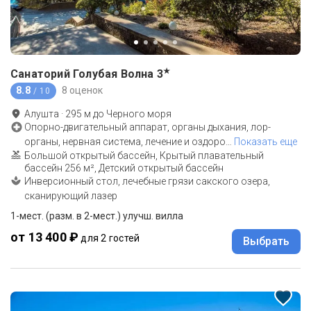
★
Санаторий Голубая Волна
3
8.8
8 оценок
/ 10
Алушта
·
295
м до
Черного моря
Опорно-двигательный аппарат, органы дыхания, лор-
органы, нервная система, лечение и оздоро
…
Показать еще
Большой открытый бассейн, Крытый плавательный
бассейн 256 м², Детский открытый бассейн
Инверсионный стол, лечебные грязи сакского озера,
сканирующий лазер
1-мест. (разм. в 2-мест.) улучш. вилла
от 13 400 ₽
для 2 гостей
Выбрать