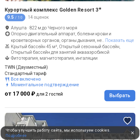
★
Курортный комплекс Golden Resort
3
9.5
14 оценок
/ 10
Алушта
·
822
м до
Черного моря
Опорно-двигательный аппарат, болезни крови и
кроветворных органов, органы дыхания, не
…
Показать еще
Крытый бассейн 45 м², Открытый сезонный бассейн,
Открытый бассейн для занятий аквааэробикой
Фитотерапия, магнитотерапия, ингаляции
TWIN (Двухместный)
Стандартный тариф
Все включено
Моментальное подтверждение
от 17 000 ₽
для 2 гостей
Выбрать
Чтобы улучшить работу сайта, мы используем cookies.
Подробнее