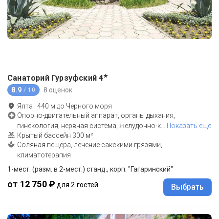
★
Санаторий Гурзуфский
4
8.9
8 оценок
/ 10
Ялта
·
440
м до
Черного моря
Опорно-двигательный аппарат, органы дыхания,
гинекология, нервная система, желудочно-к
…
Показать еще
Крытый бассейн 300 м²
Соляная пещера, лечение сакскими грязями,
климатотерапия
1-мест. (разм. в 2-мест.) станд., корп. "Гагаринский"
от 12 750 ₽
для 2 гостей
Выбрать