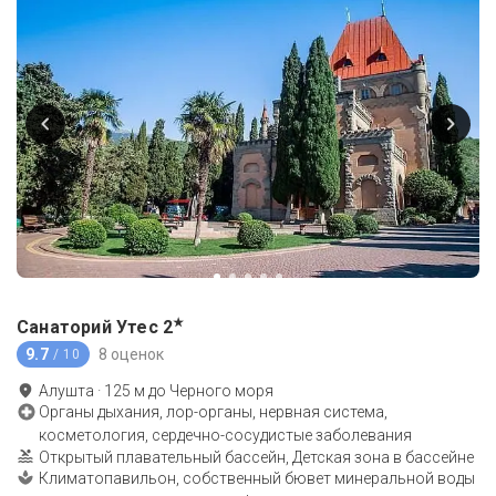
★
Санаторий Утес
2
9.7
8 оценок
/ 10
Алушта
·
125
м до
Черного моря
Органы дыхания, лор-органы, нервная система,
косметология, сердечно-сосудистые заболевания
Открытый плавательный бассейн, Детская зона в бассейне
Климатопавильон, собственный бювет минеральной воды