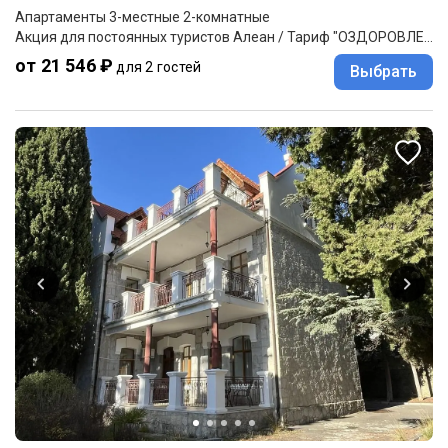
Апартаменты 3-местные 2-комнатные
Акция для постоянных туристов Алеан / Тариф "ОЗДОРОВЛЕНИЕ": проживание, 3-разовое питание (шведский стол; на территории санатория "Славутич" корпус 1,2), услуги по программе "Оздоровление" (на территории санатория "Славутич" корпус 1,2)
от 21 546 ₽
для 2 гостей
Выбрать