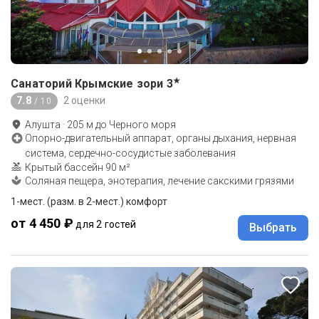
★
Санаторий Крымские зори
3
7.8
2 оценки
/ 10
Алушта
·
205
м до
Черного моря
Опорно-двигательный аппарат, органы дыхания, нервная
система, сердечно-сосудистые заболевания
Крытый бассейн 90 м²
Соляная пещера, энотерапия, лечение сакскими грязями
1-мест. (разм. в 2-мест.) комфорт
от 4 450 ₽
для 2 гостей
Выбрать