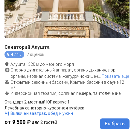
Санаторий Алушта
9.4
7 оценок
/ 10
Алушта
·
320
м до
Черного моря
Опорно-двигательный аппарат, органы дыхания, лор-
органы, нервная система, желудочно-кишеч
…
Показать еще
Открытый сезонный бассейн, Крытый бассейн в сауне 12
м²
Инверсионная терапия, соляная пещера, пантолечение
Стандарт 2-местный ЮГ корпус 1
Лечебная санаторно-курортная путёвка
Включен завтрак, обед и ужин
от 9 500 ₽
для 2 гостей
Выбрать