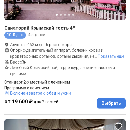
★
Санаторий Крымский гость
4
10.0
4 оценки
/ 10
Алушта
·
463
м до
Черного моря
Опорно-двигательный аппарат, болезни крови и
кроветворных органов, органы дыхания, не
…
Показать еще
Бассейн
Лечебный Крымский чай, терренкур, лечение сакскими
грязями
Стандарт 2-х местный с лечением
Программа с лечением
Включен завтрак, обед и ужин
от 19 600 ₽
для 2 гостей
Выбрать