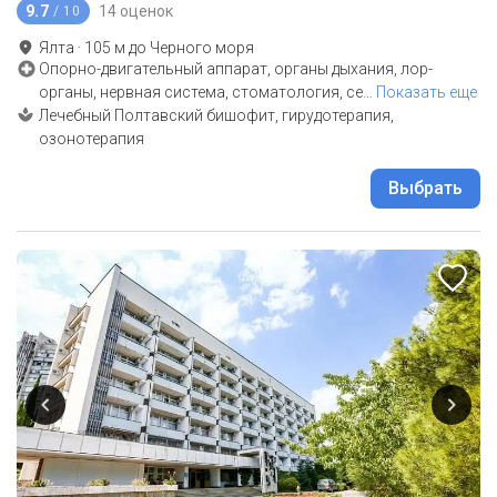
9.7
14 оценок
/ 10
Ялта
·
105
м до
Черного моря
Опорно-двигательный аппарат, органы дыхания, лор-
органы, нервная система, стоматология, се
…
Показать еще
Лечебный Полтавский бишофит, гирудотерапия,
озонотерапия
Выбрать