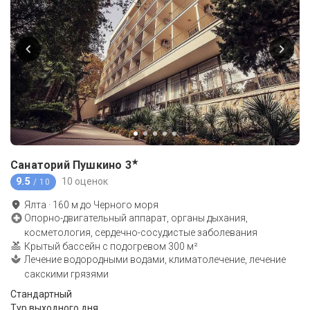
★
Санаторий Пушкино
3
9.5
10 оценок
/ 10
Ялта
·
160
м до
Черного моря
Опорно-двигательный аппарат, органы дыхания,
косметология, сердечно-сосудистые заболевания
Крытый бассейн с подогревом 300 м²
Лечение водородными водами, климатолечение, лечение
сакскими грязями
Стандартный
Тур выходного дня