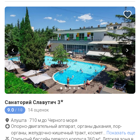
★
Санаторий Славутич
3
9.0
14 оценок
/ 10
Алушта
·
710
м до
Черного моря
Опорно-двигательный аппарат, органы дыхания, лор-
органы, желудочно-кишечный тракт, космет
…
Показать еще
Открытый бассейн первого корпуса 360 м², Детская зона в