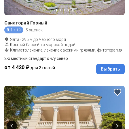
Санаторий Горный
9.1
5 оценок
/ 10
Ялта
·
295
м до
Черного моря
Крытый бассейн с морской водой
Климатолечение, лечение сакскими грязями, фитотерапия
2-x местный стандарт с ч/у север
от 4 420 ₽
для 2 гостей
Выбрать