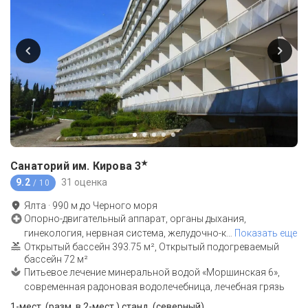
★
Санаторий им. Кирова
3
9.2
31 оценка
/ 10
Ялта
·
990
м до
Черного моря
Опорно-двигательный аппарат, органы дыхания,
гинекология, нервная система, желудочно-к
…
Показать еще
Открытый бассейн 393.75 м², Открытый подогреваемый
бассейн 72 м²
Питьевое лечение минеральной водой «Моршинская 6»,
современная радоновая водолечебница, лечебная грязь
1-мест. (разм. в 2-мест.) станд. (северный)