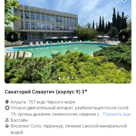
★
Санаторий Славутич (корпус 9)
3
Алушта
·
767
м до
Черного моря
Опорно-двигательный аппарат, реабилитация после covid-
19, органы дыхания, гинекология, нервная с
…
Показать еще
Бассейн
Флоатинг Соло, терренкур, лечение сакской минеральной
водой