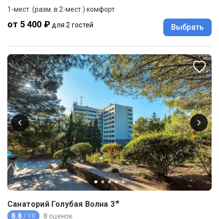
1-мест. (разм. в 2-мест.) комфорт
от 5 400 ₽
для 2 гостей
Выбрать
★
Санаторий Голубая Волна
3
8.8
8 оценок
/ 10