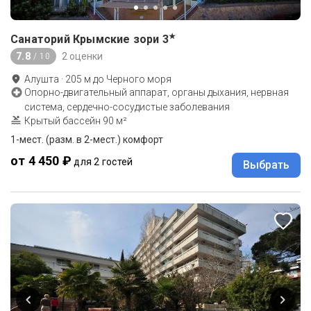
★
Санаторий Крымские зори
3
7.8
2 оценки
/ 10
Алушта
·
205
м до
Черного моря
Опорно-двигательный аппарат, органы дыхания, нервная
система, сердечно-сосудистые заболевания
Крытый бассейн 90 м²
1-мест. (разм. в 2-мест.) комфорт
от 4 450 ₽
для 2 гостей
Выбрать