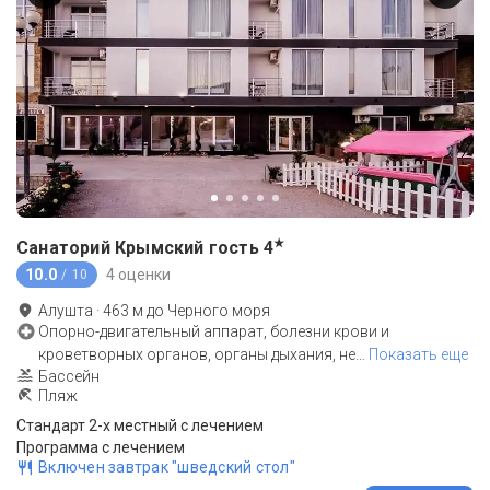
★
Санаторий Крымский гость
4
10.0
4 оценки
/ 10
Алушта
·
463
м до
Черного моря
Опорно-двигательный аппарат, болезни крови и
кроветворных органов, органы дыхания, не
…
Показать еще
Бассейн
Пляж
Стандарт 2-х местный с лечением
Программа с лечением
Включен завтрак "шведский стол"