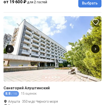
от 19 600 ₽
для 2 гостей
Выбрать
Санаторий Алуштинский
8.8
15 оценок
/ 10
Алушта
·
350
м до
Черного моря