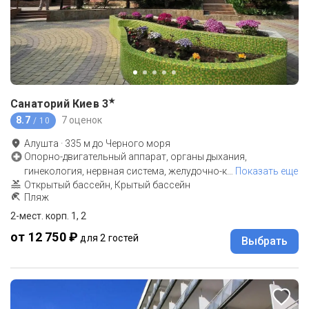
★
Санаторий Киев
3
8.7
7 оценок
/ 10
Алушта
·
335
м до
Черного моря
Опорно-двигательный аппарат, органы дыхания,
гинекология, нервная система, желудочно-к
…
Показать еще
Открытый бассейн, Крытый бассейн
Пляж
2-мест. корп. 1, 2
от 12 750 ₽
для 2 гостей
Выбрать