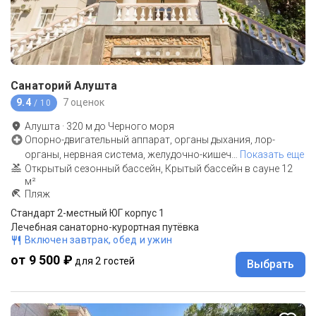
Санаторий Алушта
9.4
7 оценок
/ 10
Алушта
·
320
м до
Черного моря
Опорно-двигательный аппарат, органы дыхания, лор-
органы, нервная система, желудочно-кишеч
…
Показать еще
Открытый сезонный бассейн, Крытый бассейн в сауне 12
м²
Пляж
Стандарт 2-местный ЮГ корпус 1
Лечебная санаторно-курортная путёвка
Включен завтрак, обед и ужин
от 9 500 ₽
для 2 гостей
Выбрать