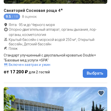
★
Санаторий Сосновая роща
4
9.5
8 оценок
/ 10
Ялта
·
95
м до
Черного моря
Опорно-двигательный аппарат, органы дыхания, лор-
органы, косметология
Крытый бассейн с морской водой 250 м², Открытый
бассейн, Детский бассейн
Пляж
Стандарт улучшенный с двуспальной кроватью Double+
"Базовые мед.услуги +SPA"
Включен завтрак и ужин
от 17 200 ₽
для 2 гостей
Выбрать