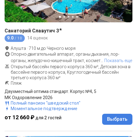
★
Санаторий Славутич
3
9.0
14 оценок
/ 10
Алушта
·
710
м до
Черного моря
Опорно-двигательный аппарат, органы дыхания, лор-
органы, желудочно-кишечный тракт, космет
…
Показать еще
Открытый бассейн первого корпуса 360 м², Детская зона в
бассейне первого корпуса, Круглогодичный бассейн
третьего корпуса 360 м²
Пляж
Двухместный оптима стандарт. Корпус №4, 5
МК Оздоровление 2026
Полный пансион "шведский стол"
Моментальное подтверждение
от 12 660 ₽
для 2 гостей
Выбрать