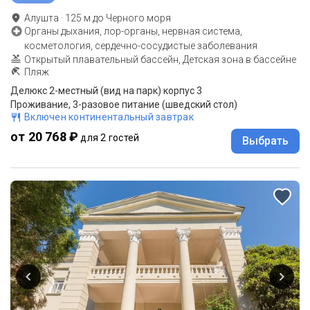
Алушта
·
125
м до
Черного моря
Органы дыхания, лор-органы, нервная система,
косметология, сердечно-сосудистые заболевания
Открытый плавательный бассейн, Детская зона в бассейне
Пляж
Делюкс 2-местный (вид на парк) корпус 3
Проживание, 3-разовое питание (шведский стол)
Включен континентальный завтрак
от 20 768 ₽
для 2 гостей
Выбрать