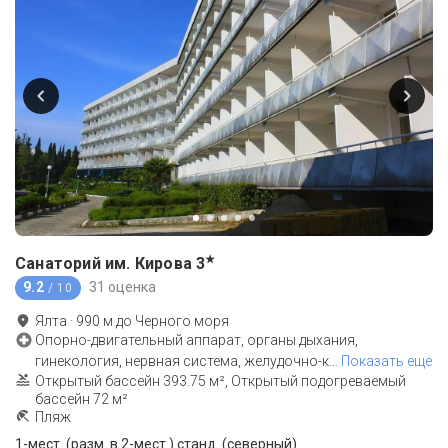
★
Санаторий им. Кирова
3
9.2
31 оценка
/ 10
Ялта
·
990
м до
Черного моря
Опорно-двигательный аппарат, органы дыхания,
гинекология, нервная система, желудочно-к
…
Показать еще
Открытый бассейн 393.75 м², Открытый подогреваемый
бассейн 72 м²
Пляж
1-мест. (разм. в 2-мест.) станд. (северный)