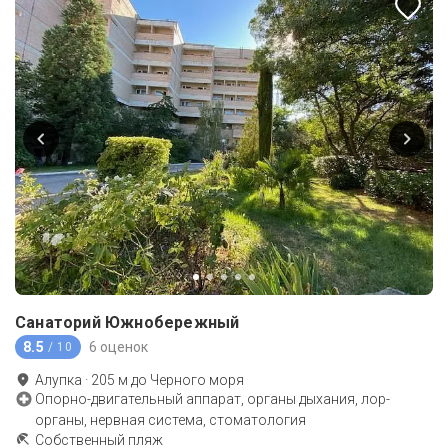
Санаторий Южнобережный
8.5
6 оценок
/ 10
Алупка
·
205
м до
Черного моря
Опорно-двигательный аппарат, органы дыхания, лор-
органы, нервная система, стоматология
Собственный пляж