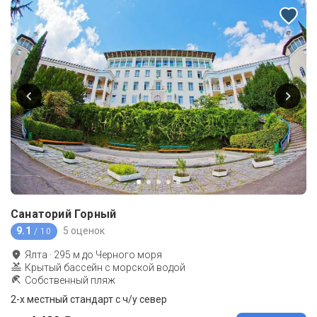
Санаторий Горный
9.1
5 оценок
/ 10
Ялта
·
295
м до
Черного моря
Крытый бассейн с морской водой
Собственный пляж
2-x местный стандарт с ч/у север