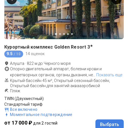
★
Курортный комплекс Golden Resort
3
9.5
14 оценок
/ 10
Алушта
·
822
м до
Черного моря
Опорно-двигательный аппарат, болезни крови и
кроветворных органов, органы дыхания, не
…
Показать еще
Крытый бассейн 45 м², Открытый сезонный бассейн,
Открытый бассейн для занятий аквааэробикой
Пляж
TWIN (Двухместный)
Стандартный тариф
Все включено
Моментальное подтверждение
от 17 000 ₽
для 2 гостей
Выбрать