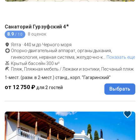
★
Санаторий Гурзуфский
4
8.9
8 оценок
/ 10
Ялта
·
440
м до
Черного моря
Опорно-двигательный аппарат, органы дыхания,
гинекология, нервная система, желудочно-к
…
Показать еще
Крытый бассейн 300 м²
Пляж, Пляжная мебель / Лежаки и зонтики, Песчаный пляж
1-мест. (разм. в 2-мест.) станд., корп. "Гагаринский"
от 12 750 ₽
для 2 гостей
Выбрать