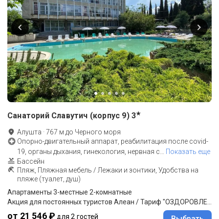
★
Санаторий Славутич (корпус 9)
3
Алушта
·
767
м до
Черного моря
Опорно-двигательный аппарат, реабилитация после covid-
19, органы дыхания, гинекология, нервная с
…
Показать еще
Бассейн
Пляж, Пляжная мебель / Лежаки и зонтики, Удобства на
пляже (туалет, душ)
Апартаменты 3-местные 2-комнатные
Акция для постоянных туристов Алеан / Тариф "ОЗДОРОВЛЕНИЕ": проживание, 3-разовое питание (шведский стол; на территории санатория "Славутич" корпус 1,2), услуги по программе "Оздоровление" (на территории санатория "Славутич" корпус 1,2)
от 21 546 ₽
для 2 гостей
Выбрать