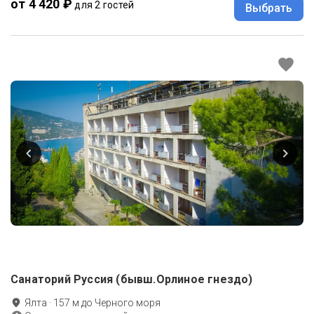
от 4 420 ₽
для 2 гостей
Выбрать
Санаторий Руссия (бывш.Орлиное гнездо)
Ялта
·
157
м до
Черного моря