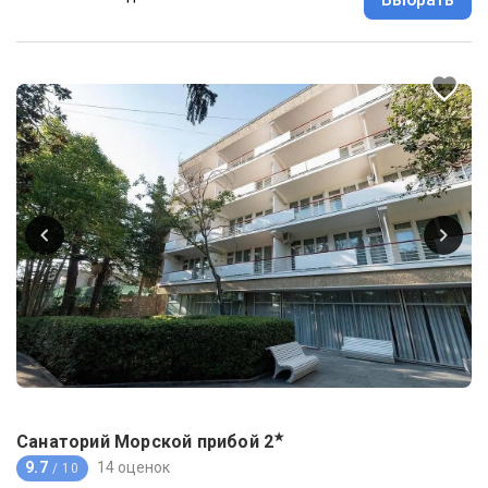
★
Санаторий Морской прибой
2
9.7
14 оценок
/ 10