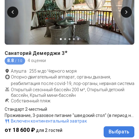
★
Санаторий Демерджи
3
8.8
4 оценки
/ 10
Алушта
·
255
м до
Черного моря
Опорно-двигательный аппарат, органы дыхания,
реабилитация после covid-19, лор-органы, нервная система
Открытый сезонный бассейн 200 м², Открытый детский
бассейн, Крытый мини-бассейн
Собственный пляж
Стандарт 2-местный
Проживание, 3-разовое питание "шведский стол" (в период низкой загрузки - комплексное питание)
Включен континентальный завтрак
от 18 600 ₽
для 2 гостей
Выбрать