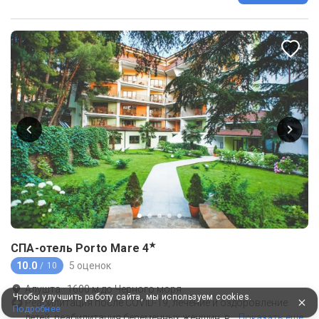
★
СПА-отель Porto Mare
4
10.0
5 оценок
/ 10
Алушта
·
1600
м до
Черного моря
Чтобы улучшить работу сайта, мы используем cookies.
Реабилитация после COVID-19, лечение и оздоровление
Подробнее
детей, реабилитация беременных женщин, в
…
Показать еще