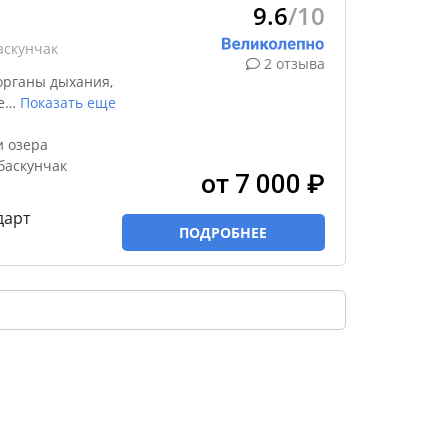
9.6
/10
аскунчак
2 отзыва
органы дыхания,
е
…
Показать еще
и озера
баскунчак
от 7 000 ₽
дарт
ПОДРОБНЕЕ