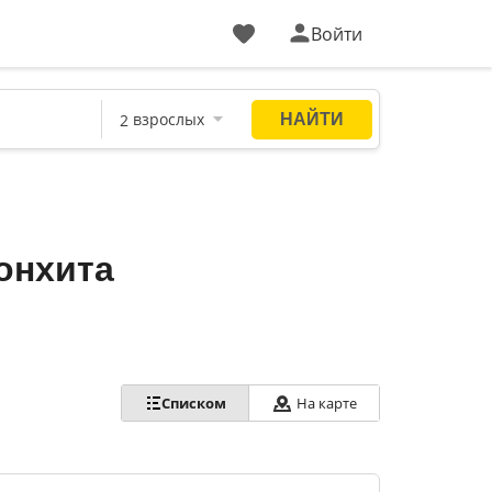
Войти
онхита
Списком
На карте