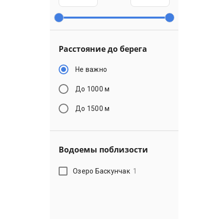
Расстояние до берега
Не важно
До 1000 м
До 1500 м
Водоемы поблизости
Озеро Баскунчак
1