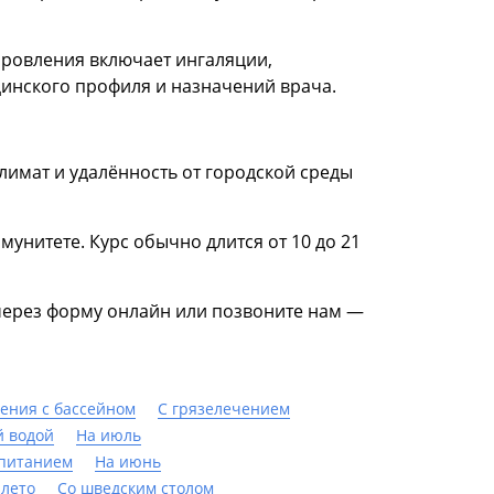
ровления включает ингаляции,
инского профиля и назначений врача.
лимат и удалённость от городской среды
нитете. Курс обычно длится от 10 до 21
через форму онлайн или позвоните нам —
чения с бассейном
С грязелечением
й водой
На июль
 питанием
На июнь
 лето
Со шведским столом