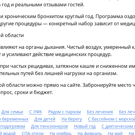
 год и реальными отзывами гостей.
и хроническим бронхитом круглый год. Программа оздо
другие процедуры — конкретный набор зависит от медиц
ой области
лияют на органы дыхания. Чистый воздух, умеренный к
 и усиливают действие медицинских процедур.
ри частых рецидивах, затяжном кашле и сниженном имму
тельных путей без лишней нагрузки на организм.
ой области можно прямо на сайте. Забронируйте место 
прос, сроки и бюджет.
Для семьи
С ЛФК
Рядом с парком
Без лечения
Без ле
я беременных
Для детей
На берегу
С бассейном с морско
 подогревом
Для пенсионеров
Новый год
С диетическим
й водой
СПА-отели
На ноябрь
На февраль
На май
На