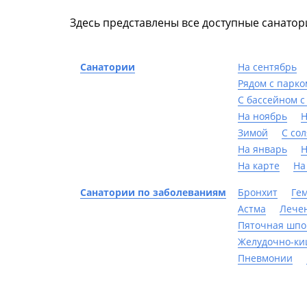
Здесь представлены все доступные санатор
Санатории
На сентябрь
Рядом с парко
С бассейном с
На ноябрь
Н
Зимой
С со
На январь
Н
На карте
На
Санатории по заболеваниям
Бронхит
Ге
Астма
Лече
Пяточная шпо
Желудочно-ки
Пневмонии