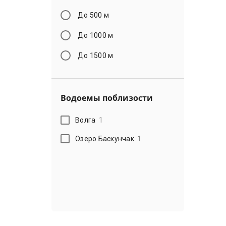
До 500 м
До 1000 м
До 1500 м
Водоемы поблизости
Волга
1
Озеро Баскунчак
1