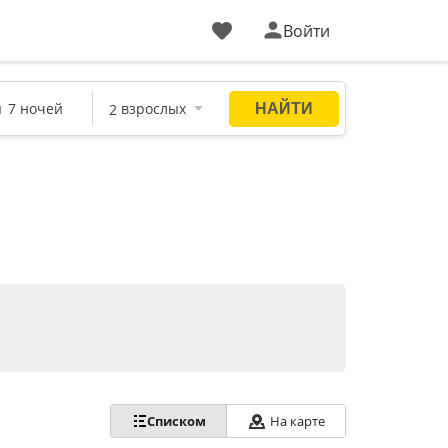
Войти
Списком
На карте