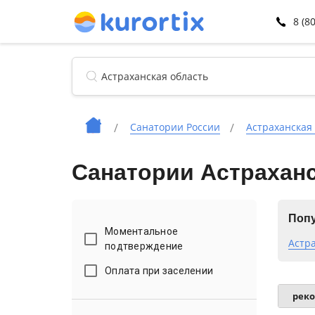
8 (8
Санатории России
Астраханская
Санатории Астраханс
Попу
Моментальное
Астр
подтверждение
Оплата при заселении
рек