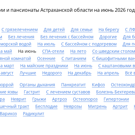
ии и пансионаты Астраханской области на июнь 2026 год
С грязелечением
Для детей
Для семьи
На берегу
С Л
м
Без лечения
Без лечения с бассейном
Дорогие
Для 
 морской водой
На июль
С бассейном с подогревом
Для п
а май
На июнь
СПА-отели
На лето
Со шведским столом
ляной комнатой
Осенние
С питанием
С бишофитными ва
а март
На майские праздники
На июнь
С каштановыми 
 август
Лучшие
Недорого
На декабрь
На апрель
Всё 
моррой
Органы дыхания
Панкреатит
Кифоз
Остеохонд
ние язвы
Гастрит
С лечением суставов
Болезнь Бехтерев
ра
Неврит
Грыжи
Артроз
Остеопороз
Гипертонии
шечный тракт
Бесплодие
Неврозы
Мигрень
Артрит
Варикоз
Радикулит