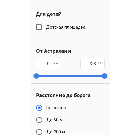
Для детей
Детская площадка
1
От Астрахани
км
км
Расстояние до берега
Не важно
До 50 м
До 200 м