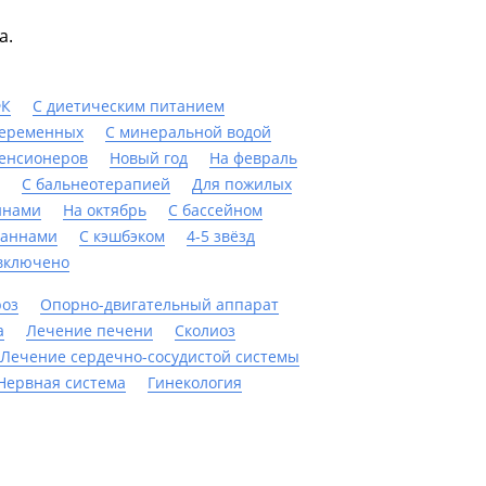
а.
ФК
С диетическим питанием
беременных
С минеральной водой
енсионеров
Новый год
На февраль
С бальнеотерапией
Для пожилых
ннами
На октябрь
C бассейном
ваннами
С кэшбэком
4-5 звёзд
включено
роз
Опорно-двигательный аппарат
а
Лечение печени
Сколиоз
Лечение сердечно-сосудистой системы
Нервная система
Гинекология