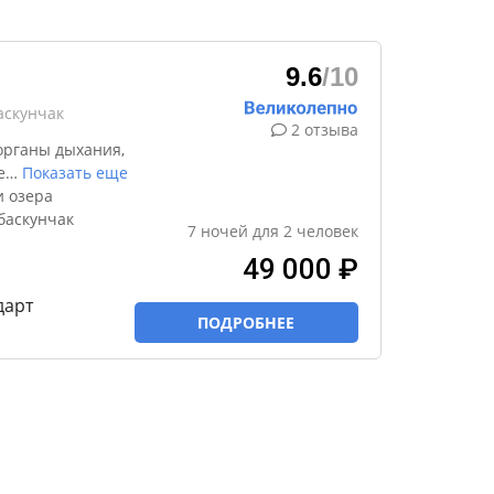
9.6
/10
аскунчак
2 отзыва
органы дыхания,
е
…
Показать еще
и озера
баскунчак
7
ночей
для
2
человек
49 000 ₽
дарт
ПОДРОБНЕЕ