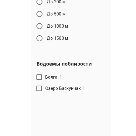
До 200 м
До 500 м
До 1000 м
До 1500 м
Водоемы поблизости
Волга
1
Озеро Баскунчак
1