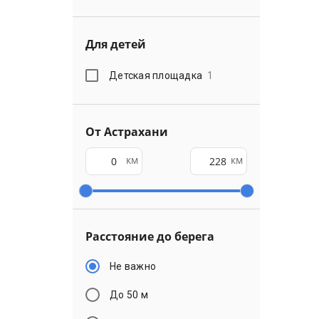
Для детей
Детская площадка
1
От Астрахани
км
км
Расстояние до берега
Не важно
До 50 м