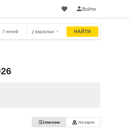
Войти
026
Списком
На карте