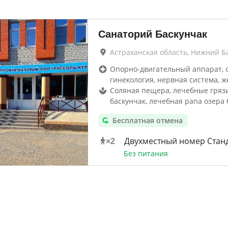
Санаторий Баскунчак
Астраханская область, Нижний Б
Опорно-двигательный аппарат, 
гинекология, нервная система, ж
Соляная пещера, лечебные гряз
баскунчак, лечебная рапа озера 
Бесплатная отмена
Двухместный номер Стан
×
2
Без питания