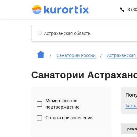
8 (8
Санатории России
Астраханская
Санатории Астраханс
Попу
Моментальное
Астр
подтверждение
Оплата при заселении
рек