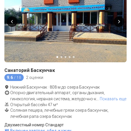
Санаторий Баскунчак
9.6
2 оценки
/ 10
Нижний Баскунчак
·
808
м до
озера Баскунчак
Опорно-двигательный аппарат, органы дыхания,
гинекология, нервная система, желудочно-к
…
Показать еще
Открытый бассейн 47 м²
Соляная пещера, лечебные грязи озера баскунчак,
лечебная рапа озера баскунчак
Двухместный номер Стандарт
Включен завтрак, обед и ужин