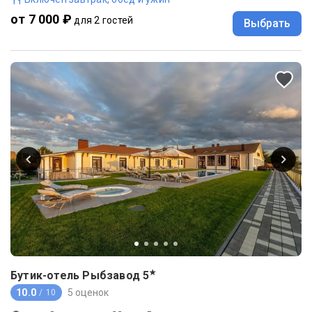
от 7 000 ₽
для 2 гостей
Выбрать
★
Бутик-отель Рыбзавод
5
10.0
5 оценок
/ 10