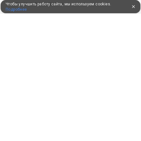
Чтобы улучшить работу сайта, мы используем cookies.
ПУТЕВКИ В САНАТОРИИ
Подробнее
КОНСУЛЬТАЦИИ ПО ТЕЛЕФОНУ
8 (800) 550-0810
Бесплатно по России
КЛИЕНТАМ
Как забронировать
Как оплатить
Бонусная программа
Акции
Пользовательское соглашение
Политика конфиденциальности
Контакты