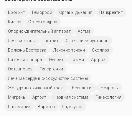
Бронхит
Геморрой
Органы дыхания
Панкреатит
Кифоз
Остеохондроз
Опорно-двигательный аппарат
Астма
Лечение язвы
Гастрит
С лечением суставов
Болезнь Бехтерева
Лечение печени
Сколиоз
Пяточная шпора
Неврит
Грыжи
Артроз
Остеопороз
Гипертонии
Лечение сердечно-сосудистой системы
Желудочно-кишечный тракт
Бесплодие
Неврозы
Мигрень
Артрит
Нервная система
Гинекология
Пневмонии
Варикоз
Радикулит