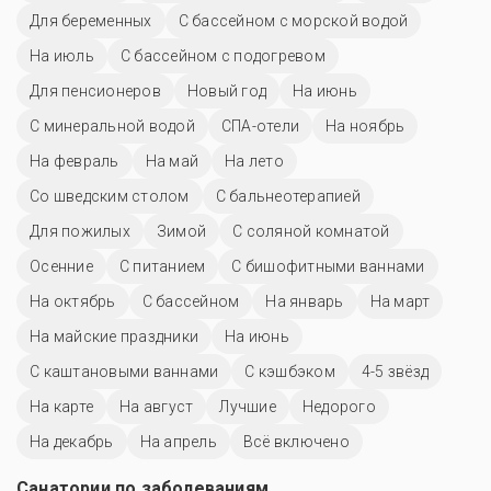
Для беременных
С бассейном с морской водой
На июль
С бассейном с подогревом
Для пенсионеров
Новый год
На июнь
С минеральной водой
СПА-отели
На ноябрь
На февраль
На май
На лето
Со шведским столом
С бальнеотерапией
Для пожилых
Зимой
С соляной комнатой
Осенние
С питанием
С бишофитными ваннами
На октябрь
C бассейном
На январь
На март
На майские праздники
На июнь
С каштановыми ваннами
С кэшбэком
4-5 звёзд
На карте
На август
Лучшие
Недорого
На декабрь
На апрель
Всё включено
Санатории по заболеваниям