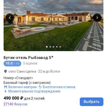
★
Бутик-отель Рыбзавод
5
10.0
5 оценок
/ 10
село Самосделка
·
22
м до
Волги
Номер «Стандарт»
Базовый тариф (с завтраком)
Включен завтрак
·
Бесплатная отмена
Моментальное подтверждение
490 000 ₽
для 2 гостей
Выбрать
27140 бонусов