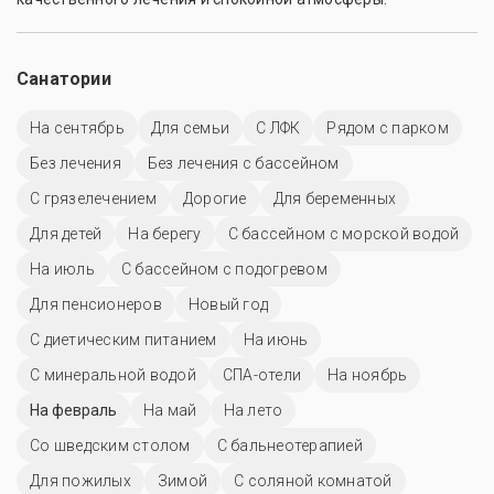
Санатории
На сентябрь
Для семьи
С ЛФК
Рядом с парком
Без лечения
Без лечения с бассейном
С грязелечением
Дорогие
Для беременных
Для детей
На берегу
С бассейном с морской водой
На июль
С бассейном с подогревом
Для пенсионеров
Новый год
С диетическим питанием
На июнь
С минеральной водой
СПА-отели
На ноябрь
На февраль
На май
На лето
Со шведским столом
С бальнеотерапией
Для пожилых
Зимой
С соляной комнатой