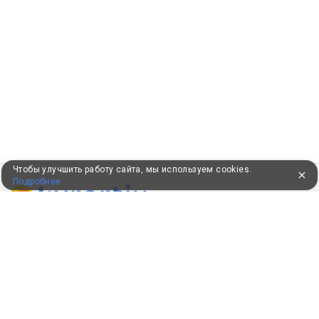
Чтобы улучшить работу сайта, мы используем cookies.
Подробнее
ПУТЕВКИ В САНАТОРИИ
КОНСУЛЬТАЦИИ ПО ТЕЛЕФОНУ
8 (800) 550-0810
Бесплатно по России