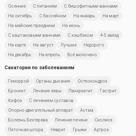
Осенние
С питанием
С бишофитными ваннами
На октябрь
C бассейном
На январь
На март
На майские праздники
На июнь
С каштановыми ваннами
С кэшбэком
4-5 звёзд
На карте
На август
Лучшие
Недорого
На декабрь
На апрель
Всё включено
Санатории по заболеваниям
Геморрой
Органы дыхания
Остеохондроз
Бронхит
Лечение язвы
Панкреатит
Гастрит
Кифоз
С лечением суставов
Опорно-двигательный аппарат
Астма
Болезнь Бехтерева
Лечение печени
Сколиоз
Пяточная шпора
Неврит
Грыжи
Артроз