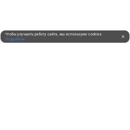
Чтобы улучшить работу сайта, мы используем cookies.
Подробнее
ПУТЕВКИ В САНАТОРИИ
КОНСУЛЬТАЦИИ ПО ТЕЛЕФОНУ
8 (800) 550-0810
Бесплатно по России
КЛИЕНТАМ
Как забронировать
Как оплатить