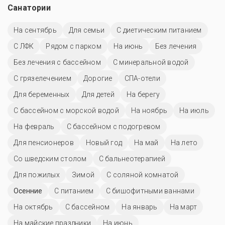
Санатории
На сентябрь
Для семьи
С диетическим питанием
С ЛФК
Рядом с парком
На июнь
Без лечения
Без лечения с бассейном
С минеральной водой
С грязелечением
Дорогие
СПА-отели
Для беременных
Для детей
На берегу
С бассейном с морской водой
На ноябрь
На июль
На февраль
С бассейном с подогревом
Для пенсионеров
Новый год
На май
На лето
Со шведским столом
С бальнеотерапией
Для пожилых
Зимой
С соляной комнатой
Осенние
С питанием
С бишофитными ваннами
На октябрь
C бассейном
На январь
На март
На майские праздники
На июнь