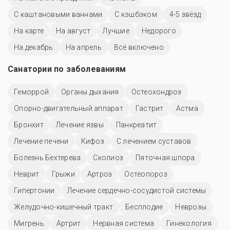
С каштановыми ваннами
С кэшбэком
4-5 звёзд
На карте
На август
Лучшие
Недорого
На декабрь
На апрель
Всё включено
Санатории по заболеваниям
Геморрой
Органы дыхания
Остеохондроз
Опорно-двигательный аппарат
Гастрит
Астма
Бронхит
Лечение язвы
Панкреатит
Лечение печени
Кифоз
С лечением суставов
Болезнь Бехтерева
Сколиоз
Пяточная шпора
Неврит
Грыжи
Артроз
Остеопороз
Гипертонии
Лечение сердечно-сосудистой системы
Желудочно-кишечный тракт
Бесплодие
Неврозы
Мигрень
Артрит
Нервная система
Гинекология