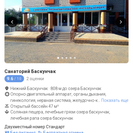
Санаторий Баскунчак
9.6
2 оценки
/ 10
Нижний Баскунчак
·
808
м до
озера Баскунчак
Опорно-двигательный аппарат, органы дыхания,
гинекология, нервная система, желудочно-к
…
Показать еще
Открытый бассейн 47 м²
Соляная пещера, лечебные грязи озера баскунчак,
лечебная рапа озера баскунчак
Двухместный номер Стандарт
Без питания
·
Бесплатная отмена