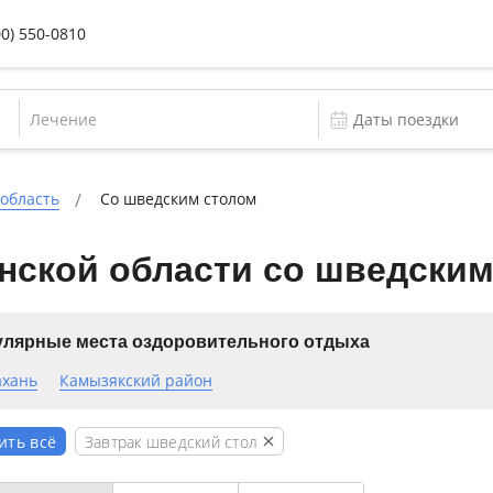
00) 550-0810
Лечение
 область
Со шведским столом
нской области со шведски
лярные места оздоровительного отдыха
ахань
Камызякский район
Завтрак шведский стол
ить всё