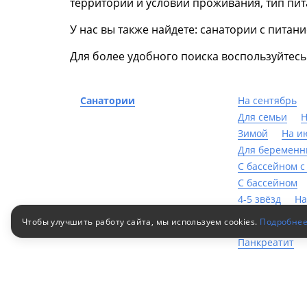
территории и условий проживания, тип пита
У нас вы также найдете: санатории с питан
Для более удобного поиска воспользуйтес
Санатории
На сентябрь
Для семьи
Н
Зимой
На и
Для беременн
С бассейном с
C бассейном
4-5 звёзд
На
Чтобы улучшить работу сайта, мы используем cookies.
Подробне
Санатории по заболеваниям
Геморрой
О
Панкреатит
Артроз
Леч
Желудочно-ки
Пневмонии