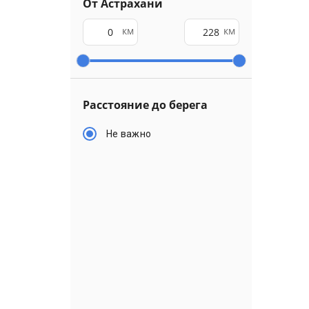
От Астрахани
км
км
Расстояние до берега
Не важно