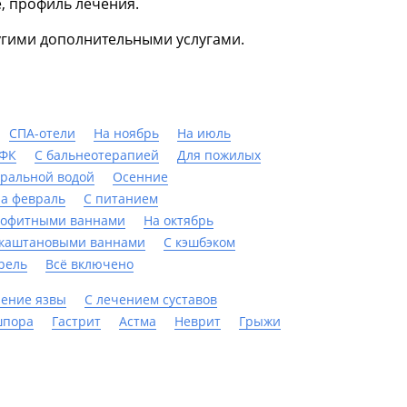
е, профиль лечения.
ругими дополнительными услугами.
СПА-отели
На ноябрь
На июль
ЛФК
С бальнеотерапией
Для пожилых
ральной водой
Осенние
а февраль
С питанием
шофитными ваннами
На октябрь
 каштановыми ваннами
С кэшбэком
рель
Всё включено
ение язвы
С лечением суставов
шпора
Гастрит
Астма
Неврит
Грыжи
ердечно-сосудистой системы
Нервная система
Гинекология