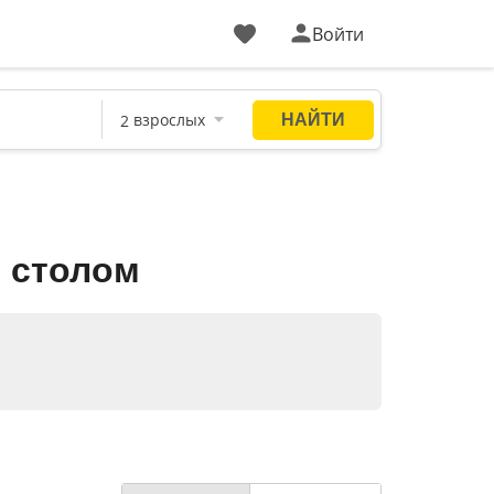
Войти
м столом