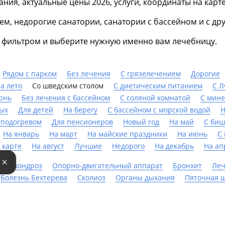
ния, актуальные цены 2026, услуги, координаты на карт
ием, недорогие санатории, санатории с бассейном и с д
ь фильтром и выберите нужную именно вам лечебницу.
Рядом с парком
Без лечения
С грязелечением
Дорогие
а лето
Со шведским столом
С диетическим питанием
С 
юнь
Без лечения с бассейном
С соляной комнатой
С мине
ых
Для детей
На берегу
С бассейном с морской водой
Н
 подогревом
Для пенсионеров
Новый год
На май
С би
На январь
На март
На майские праздники
На июнь
С
 карте
На август
Лучшие
Недорого
На декабрь
На ап
е
стеохондроз
Опорно-двигательный аппарат
Бронхит
Леч
Болезнь Бехтерева
Сколиоз
Органы дыхания
Пяточная 
ение печени
Остеопороз
Кифоз
Гипертонии
Лечение с
шечный тракт
Бесплодие
Неврозы
Мигрень
Артрит
Варикоз
Радикулит