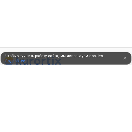
Чтобы улучшить работу сайта, мы используем cookies.
Подробнее
ПУТЕВКИ В САНАТОРИИ
КОНСУЛЬТАЦИИ ПО ТЕЛЕФОНУ
8 (800) 550-0810
Бесплатно по России
КЛИЕНТАМ
Как забронировать