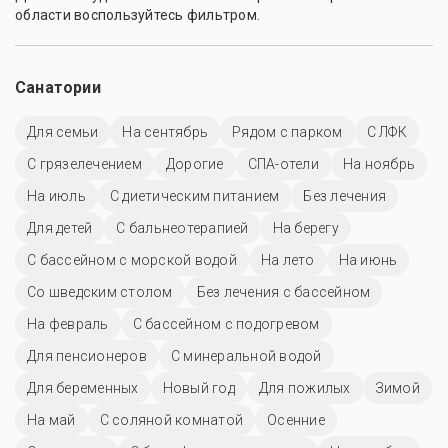
области воспользуйтесь фильтром.
Санатории
Для семьи
На сентябрь
Рядом с парком
С ЛФК
С грязелечением
Дорогие
СПА-отели
На ноябрь
На июль
С диетическим питанием
Без лечения
Для детей
С бальнеотерапией
На берегу
С бассейном с морской водой
На лето
На июнь
Со шведским столом
Без лечения с бассейном
На февраль
С бассейном с подогревом
Для пенсионеров
С минеральной водой
Для беременных
Новый год
Для пожилых
Зимой
На май
С соляной комнатой
Осенние