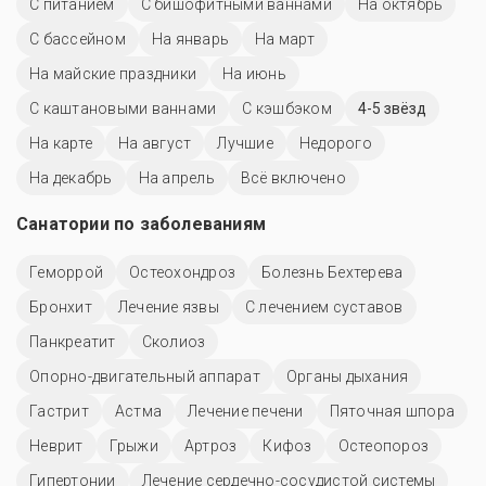
С питанием
С бишофитными ваннами
На октябрь
C бассейном
На январь
На март
На майские праздники
На июнь
С каштановыми ваннами
С кэшбэком
4-5 звёзд
На карте
На август
Лучшие
Недорого
На декабрь
На апрель
Всё включено
Санатории по заболеваниям
Геморрой
Остеохондроз
Болезнь Бехтерева
Бронхит
Лечение язвы
С лечением суставов
Панкреатит
Сколиоз
Опорно-двигательный аппарат
Органы дыхания
Гастрит
Астма
Лечение печени
Пяточная шпора
Неврит
Грыжи
Артроз
Кифоз
Остеопороз
Гипертонии
Лечение сердечно-сосудистой системы