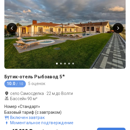
★
Бутик-отель Рыбзавод
5
10.0
5 оценок
/ 10
село Самосделка
·
22
м до
Волги
Бассейн 90 м²
Номер «Стандарт»
Базовый тариф (с завтраком)
Включен завтрак
Моментальное подтверждение