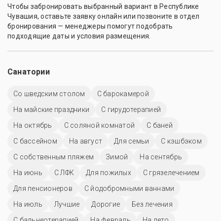
Чтобы забронировать выбранный вариант в Республике
Чувашия, оставьте заявку онлайн или позвоните в отдел
бронирования — менеджеры помогут подобрать
подходящие даты и условия размещения.
Санатории
Со шведским столом
С барокамерой
На майские праздники
С гирудотерапией
На октябрь
С соляной комнатой
С баней
C бассейном
На август
Для семьи
С кэшбэком
С собственным пляжем
Зимой
На сентябрь
На июнь
С ЛФК
Для пожилых
С грязелечением
Для пенсионеров
С йодобромными ваннами
На июль
Лучшие
Дорогие
Без лечения
С бальнеотерапией
На февраль
На лето