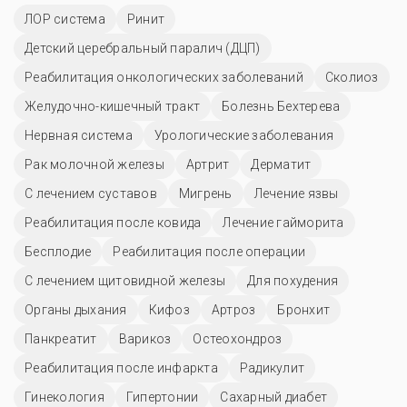
ЛОР система
Ринит
Детский церебральный паралич (ДЦП)
Реабилитация онкологических заболеваний
Сколиоз
Желудочно-кишечный тракт
Болезнь Бехтерева
Нервная система
Урологические заболевания
Рак молочной железы
Артрит
Дерматит
С лечением суставов
Мигрень
Лечение язвы
Реабилитация после ковида
Лечение гайморита
Бесплодие
Реабилитация после операции
С лечением щитовидной железы
Для похудения
Органы дыхания
Кифоз
Артроз
Бронхит
Панкреатит
Варикоз
Остеохондроз
Реабилитация после инфаркта
Радикулит
Гинекология
Гипертонии
Сахарный диабет