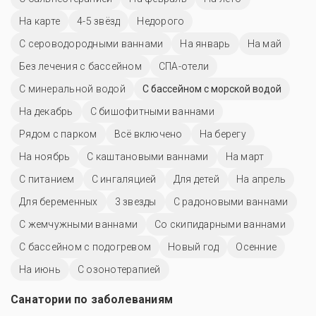
На карте
4-5 звёзд
Недорого
С сероводородными ваннами
На январь
На май
Без лечения с бассейном
СПА-отели
С минеральной водой
С бассейном с морской водой
На декабрь
С бишофитными ваннами
Рядом с парком
Всё включено
На берегу
На ноябрь
С каштановыми ваннами
На март
С питанием
С ингаляцией
Для детей
На апрель
Для беременных
3 звезды
С радоновыми ваннами
С жемчужными ваннами
Со скипидарными ваннами
С бассейном с подогревом
Новый год
Осенние
На июнь
С озонотерапией
Санатории по заболеваниям