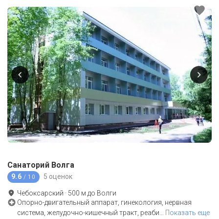
Санаторий Волга
9.6
5 оценок
/ 10
Чебоксарский
·
500
м до
Волги
Опорно-двигательный аппарат, гинекология, нервная
система, желудочно-кишечный тракт, реаби
…
Показать еще