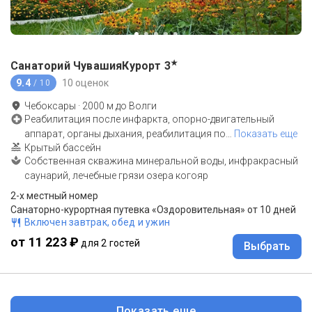
★
Санаторий ЧувашияКурорт
3
9.4
10 оценок
/ 10
Чебоксары
·
2000
м до
Волги
Реабилитация после инфаркта, опорно-двигательный
аппарат, органы дыхания, реабилитация по
…
Показать еще
Крытый бассейн
Собственная скважина минеральной воды, инфракрасный
саунарий, лечебные грязи озера когояр
2-х местный номер
Санаторно-курортная путевка «Оздоровительная» от 10 дней
Включен завтрак, обед и ужин
от 11 223 ₽
для 2 гостей
Выбрать
Показать еще