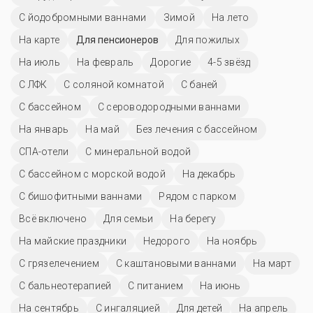
С йодобромными ваннами
Зимой
На лето
На карте
Для пенсионеров
Для пожилых
На июль
На февраль
Дорогие
4-5 звёзд
С ЛФК
С соляной комнатой
С баней
C бассейном
С сероводородными ваннами
На январь
На май
Без лечения с бассейном
СПА-отели
С минеральной водой
С бассейном с морской водой
На декабрь
С бишофитными ваннами
Рядом с парком
Всё включено
Для семьи
На берегу
На майские праздники
Недорого
На ноябрь
С грязелечением
С каштановыми ваннами
На март
С бальнеотерапией
С питанием
На июнь
На сентябрь
С ингаляцией
Для детей
На апрель