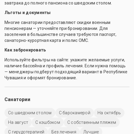
завтрака до полного пансиона со шведским столом.
Льготы и документы
Многие санатории предоставляют скидки военным
пенсионерам — уточняйте при бронировании. Для
заселения в большинстве случаев требуются паспорт,
санаторно-курортная карта и полис ОМС.
Как забронировать
Используйте фильтры на сайте: укажите желаемые услуги,
наличие бассейна и профиль лечения. Если нужна помощь
— менеджеры подберут подходящий вариант в Республике
Чувашия и оформят бронирование.
Санатории
Со шведским столом
С барокамерой
На октябрь
На август
С кэшбэком
С собственным пляжем
С гирудотерапией
Без лечения
Лучшие