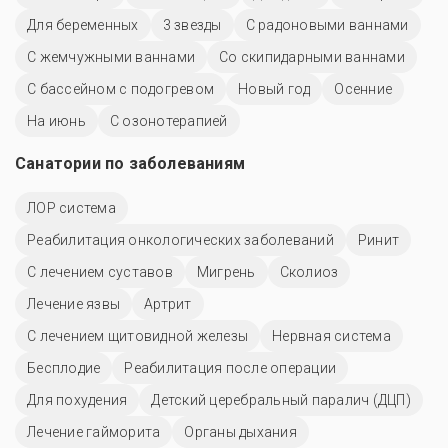
Для беременных
3 звезды
С радоновыми ваннами
С жемчужными ваннами
Со скипидарными ваннами
С бассейном с подогревом
Новый год
Осенние
На июнь
С озонотерапией
Санатории по заболеваниям
ЛОР система
Реабилитация онкологических заболеваний
Ринит
С лечением суставов
Мигрень
Сколиоз
Лечение язвы
Артрит
С лечением щитовидной железы
Нервная система
Бесплодие
Реабилитация после операции
Для похудения
Детский церебральный паралич (ДЦП)
Лечение гайморита
Органы дыхания