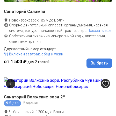
Санаторий Салампи
Новочебоксарск
·
85
м до
Волги
Опорно-двигательный аппарат, органы дыхания, нервная
система, желудочно-кишечный тракт, аллер
…
Показать еще
Собственная скважина минеральной воды, апитерапия,
«лаеннек»-терапия
Двухместный номер стандарт
Включен завтрак, обед и ужин
от 1 500 ₽
для 2 гостей
Выбрать
★
Санаторий Волжские зори
2
9.5
2 оценки
/ 10
Чебоксарский
·
1200
м до
Волги