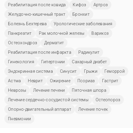
Реабилитация после ковида
Кифоз
Артроз
Желудочно-кишечный тракт
Бронхит
Болезнь Бехтерева
Урологические заболевания
Панкреатит
Рак молочной железы
Варикоз
Остеохондроз
Дерматит
Реабилитация после инфаркта
Радикулит
Гинекология
Гипертонии
Сахарный диабет
Эндокринная система
Синусит
Грыжи
Геморрой
Астма
Неврит
Ожирение
Псориаз
Гастрит
Неврозы
Лечение печени
Пяточная шпора
Лечение сердечно-сосудистой системы
Остеопороз
Опорно-двигательный аппарат
Лечение почек
Пневмонии