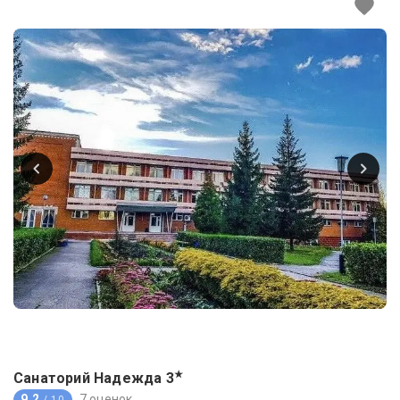
★
Санаторий Надежда
3
9.2
7 оценок
/ 10