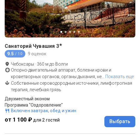
★
Санаторий Чувашия
3
9.5
9 оценок
/ 10
Чебоксары
·
360
м до
Волги
Опорно-двигательный аппарат, болезни крови и
кроветворных органов, органы дыхания, не
…
Показать еще
Собственные сероводородные источники, лимфотропная
терапия, лечебная грязь
Двухместный эконом
Программа "Оздоровление"
Включен завтрак, обед и ужин
от 1 100 ₽
для 2 гостей
Выбрать