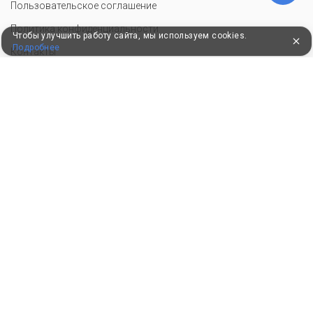
Пользовательское соглашение
Политика конфиденциальности
Чтобы улучшить работу сайта, мы используем cookies.
Подробнее
Контакты
СОТРУДНИЧЕСТВО
Добавить объект размещения
Инструменты для санатория
Войти в экстранет
Для корректной работы сайт использует файлы cookie, продолжение
использования сервиса означает ваше согласие с обработкой данных.
© 2010–2026, Российский сервис бронирования
Удобные, быстрые и безопасные платежи