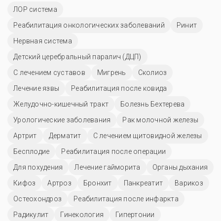
ЛОР система
Реабилитация онкологических заболеваний
Ринит
Нервная система
Детский церебральный паралич (ДЦП)
С лечением суставов
Мигрень
Сколиоз
Лечение язвы
Реабилитация после ковида
Желудочно-кишечный тракт
Болезнь Бехтерева
Урологические заболевания
Рак молочной железы
Артрит
Дерматит
С лечением щитовидной железы
Бесплодие
Реабилитация после операции
Для похудения
Лечение гайморита
Органы дыхания
Кифоз
Артроз
Бронхит
Панкреатит
Варикоз
Остеохондроз
Реабилитация после инфаркта
Радикулит
Гинекология
Гипертонии