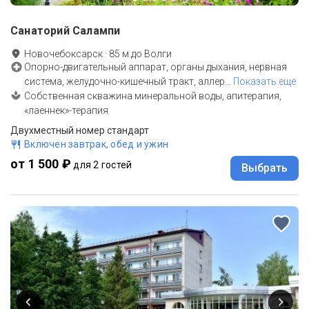
Санаторий Салампи
Новочебоксарск
·
85
м до
Волги
Опорно-двигательный аппарат, органы дыхания, нервная
система, желудочно-кишечный тракт, аллер
…
Показать еще
Собственная скважина минеральной воды, апитерапия,
«лаеннек»-терапия
Двухместный номер стандарт
Включен завтрак, обед и ужин
от 1 500 ₽
для 2 гостей
Выбрать