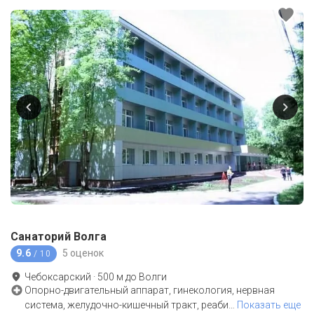
Санаторий Волга
9.6
5 оценок
/ 10
Чебоксарский
·
500
м до
Волги
Опорно-двигательный аппарат, гинекология, нервная
система, желудочно-кишечный тракт, реаби
…
Показать еще