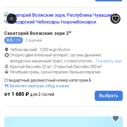
★
Санаторий Волжские зори
2
9.5
2 оценки
/ 10
Чебоксарский
·
1200
м до
Волги
Опорно-двигательный аппарат, органы дыхания,
желудочно-кишечный тракт, стоматология,
…
Показать еще
Крытый бассейн 32 м², Открытый бассейн 300 м²
Лечебная грязь, озонотерапия, бальнеотерапия
Стандартный двухместный номер категории Б
Включен завтрак, обед и ужин
от 1 680 ₽
для 2 гостей
Выбрать