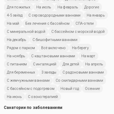
Для пожилых
На июль
На февраль
Дорогие
4-5 звёзд
С сероводородными ваннами
На январь
На май
Без лечения с бассейном
СПА-отели
С минеральной водой
С бассейном с морской водой
На декабрь
С бишофитными ваннами
Рядом с парком
Всё включено
На берегу
На ноябрь
С каштановыми ваннами
На март
С питанием
С ингаляцией
Для детей
На апрель
Для беременных
3 звезды
С радоновыми ваннами
С жемчужными ваннами
Со скипидарными ваннами
С бассейном с подогревом
Новый год
Осенние
На июнь
С озонотерапией
Санатории по заболеваниям