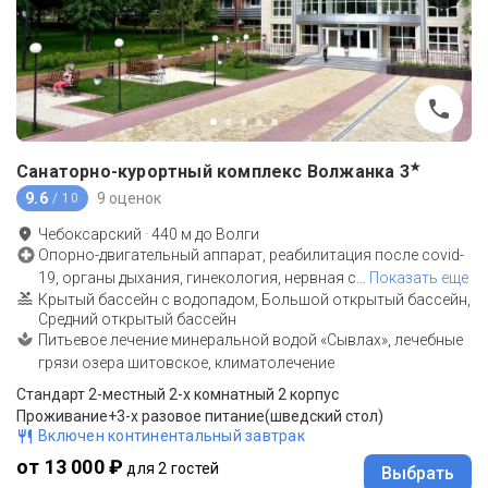
★
Санаторно-курортный комплекс Волжанка
3
9.6
9 оценок
/ 10
Чебоксарский
·
440
м до
Волги
Опорно-двигательный аппарат, реабилитация после covid-
19, органы дыхания, гинекология, нервная с
…
Показать еще
Крытый бассейн с водопадом, Большой открытый бассейн,
Средний открытый бассейн
Питьевое лечение минеральной водой «Сывлах», лечебные
грязи озера шитовское, климатолечение
Стандарт 2-местный 2-х комнатный 2 корпус
Проживание+3-х разовое питание(шведский стол)
Включен континентальный завтрак
от 13 000 ₽
для 2 гостей
Выбрать