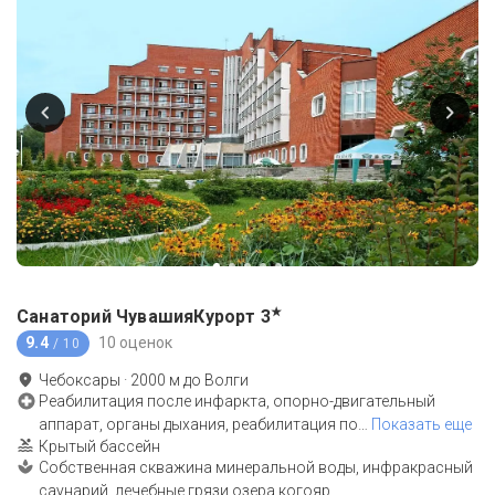
★
Санаторий ЧувашияКурорт
3
9.4
10 оценок
/ 10
Чебоксары
·
2000
м до
Волги
Реабилитация после инфаркта, опорно-двигательный
аппарат, органы дыхания, реабилитация по
…
Показать еще
Крытый бассейн
Собственная скважина минеральной воды, инфракрасный
саунарий, лечебные грязи озера когояр