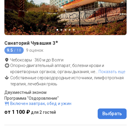
★
Санаторий Чувашия
3
9.5
9 оценок
/ 10
Чебоксары
·
360
м до
Волги
Опорно-двигательный аппарат, болезни крови и
кроветворных органов, органы дыхания, не
…
Показать еще
Собственные сероводородные источники, лимфотропная
терапия, лечебная грязь
Двухместный эконом
Программа "Оздоровление"
Включен завтрак, обед и ужин
от 1 100 ₽
для 2 гостей
Выбрать