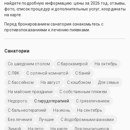
найдете подробную информацию: цены за 2026 год, отзывы,
фото, список процедур и дополнительных услуг, координаты
на карте.
Перед бронированием санатория ознакомьтесь с
противопоказаниями к лечению пиявками.
Санатории
Со шведским столом
С барокамерой
На октябрь
С ЛФК
С соляной комнатой
С баней
C бассейном
На август
С кэшбэком
Для семьи
На майские праздники
С собственным пляжем
Недорого
С гирудотерапией
С грязелечением
С бальнеотерапией
На июнь
На сентябрь
Без лечения
Лучшие
С йодобромными ваннами
Зимой
На лето
На карте
Для пенсионеров