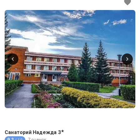
★
Санаторий Надежда
3
9.2
7 оценок
/ 10