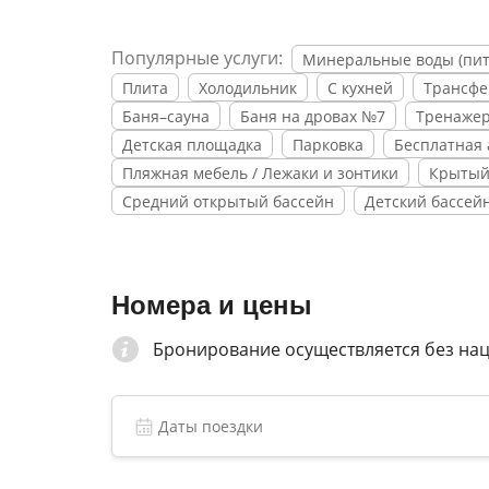
Гостей ожидает питание в столовой, также 
пресноводных бассейна, один из которых от
Популярные услуги:
Минеральные воды (пит
могут в банном центре с хаммамом, инфрак
Плита
Холодильник
С кухней
Трансфе
пансионате имеются тренажерный и фитнес
Баня–сауна
Баня на дровах №7
Тренажер
уличные площадки для игры в баскетбол, во
Детская площадка
Парковка
Бесплатная 
аэробике. Вечерний досуг скрашивают ани
Пляжная мебель / Лежаки и зонтики
Крытый
территории обустроены площадки с аттрак
Средний открытый бассейн
Детский бассей
воспитателями и аниматорами, есть видеоза
роликов,велосипедов, самокатов, а для ма
500 метрах расположен песчаный пляж на б
Многопрофильный санаторный комплекс пре
Номера и цены
детей. Активно в нем используются такие 
Бронирование осуществляется без на
лечебная физкультура, ингаляции и лечени