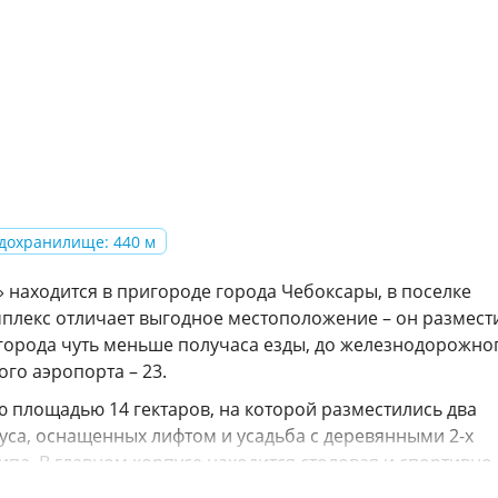
дохранилище: 440 м
 находится в пригороде города Чебоксары, в поселке
мплекс отличает выгодное местоположение – он размест
 города чуть меньше получаса езды, до железнодорожно
ого аэропорта – 23.
 площадью 14 гектаров, на которой разместились два
уса, оснащенных лифтом и усадьба с деревянными 2-х
а. В главном корпусе находится столовая и спортивно-
имо номеров расположились лечебные кабинеты.