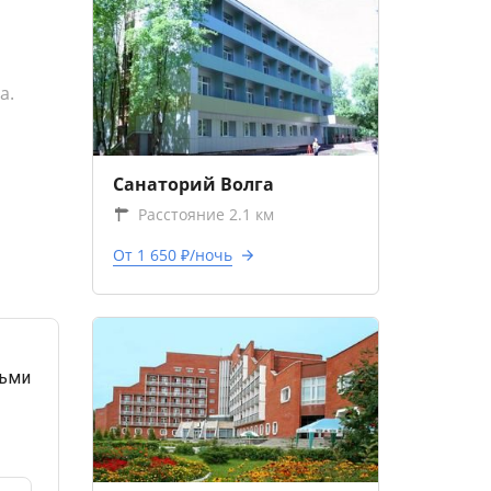
а.
Санаторий Волга
Расстояние 2.1 км
От 1 650 ₽/ночь
тьми