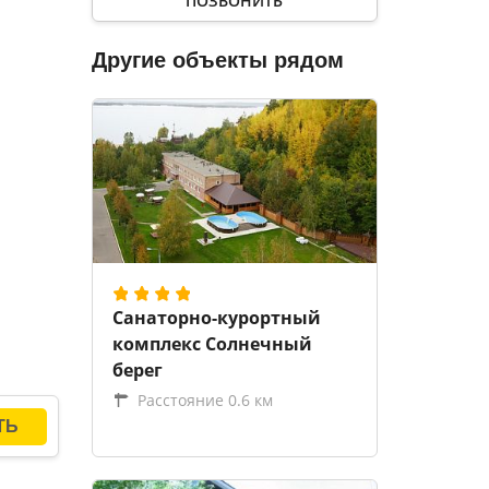
ПОЗВОНИТЬ
ости
Другие объекты рядом
дыха в
и
су,
ей на
я. В
ары.
я
Санаторно-курортный
я,
комплекс Солнечный
берег
Расстояние 0.6 км