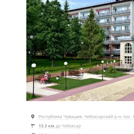
Республика Чувашия, Чебоксарский р-н, пос. С
13.3 км
до Чебоксар