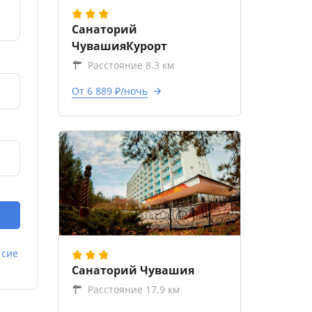
Санаторий
ЧувашияКурорт
Расстояние 8.3 км
От 6 889 ₽/ночь
асие
Санаторий Чувашия
Расстояние 17.9 км