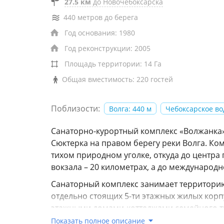
27.5 км
до Новочебоксарска
440 метров до берега
Год основания: 1980
Год реконструкции: 2005
Площадь территории: 14 Га
Общая вместимость: 220 гостей
Поблизости:
Волга: 440 м
Чебоксарское во
Санаторно-курортный комплекс «Волжанка»
Сюктерка на правом берегу реки Волга. Ко
тихом природном уголке, откуда до центра
вокзала – 20 километрах, а до международн
Санаторный комплекс занимает территорию
отдельно стоящих 5-ти этажных жилых корп
этажными домами-коттеджами семейного тип
оздоровительный центр, во втором – пом
Показать полное описание