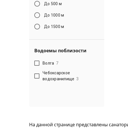
До 500 м
До 1000 м
До 1500 м
Водоемы поблизости
Волга
7
Чебоксарское
водохранилище
3
На данной странице представлены санатори