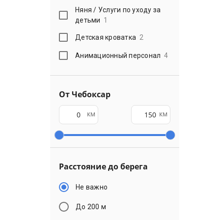
Няня / Услуги по уходу за
детьми
1
Детская кроватка
2
Анимационный персонал
4
От Чебоксар
км
км
Расстояние до берега
Не важно
До 200 м