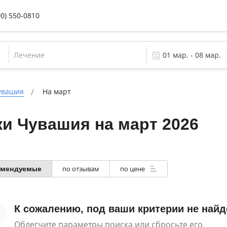
00) 550-0810
Лечение
увашия
На март
и Чувашия на март 2026
омендуемые
по отзывам
по цене
К сожалению, под ваши критерии не найд
Облегчите параметры поиска или сбросьте его