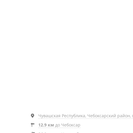
Чувашская Республика, Чебоксарский район, п.
12.9 км
до Чебоксар