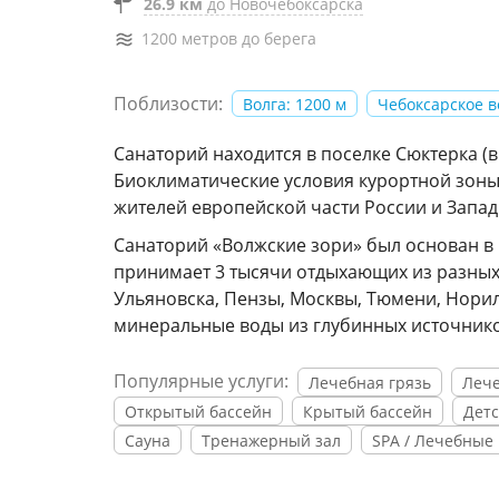
26.9 км
до Новочебоксарска
1200 метров до берега
Поблизости:
Волга: 1200 м
Чебоксарское 
Санаторий находится в поселке Сюктерка (в 
Биоклиматические условия курортной зоны 
жителей европейской части России и Запа
Санаторий «Волжские зори» был основан в 1
принимает 3 тысячи отдыхающих из разных
Ульяновска, Пензы, Москвы, Тюмени, Нориль
минеральные воды из глубинных источнико
Популярные услуги:
Лечебная грязь
Лече
Открытый бассейн
Крытый бассейн
Детс
Сауна
Тренажерный зал
SPA / Лечебные