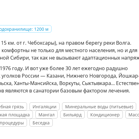
водохранилище: 1200 м
15 км. от г. Чебоксары), на правом берегу реки Волга.
комфортны не только для местного населения, но и для
дной Сибири, так как не вызывают адаптационных напря
976 году. И вот уже более 30 лет ежегодно радушно
 уголков России — Казани, Нижнего Новгорода, Йошкар
ска, Ханты-Мансийска, Воркуты, Сыктывкара... Естестве
в являются в санатории базовым фактором лечения.
бная грязь
Ингаляции
Минеральные воды (питьевые)
кая площадка
Мангал
Бильярд
Кондиционер
Мас
 процедуры
Беседка