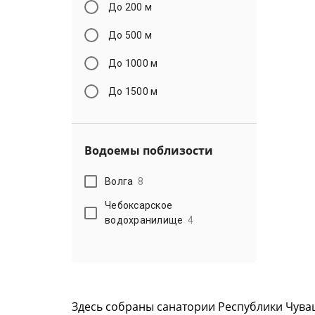
До 200 м
До 500 м
До 1000 м
До 1500 м
Водоемы поблизости
Волга
8
Чебоксарское
водохранилище
4
Здесь собраны санатории Республики Чува