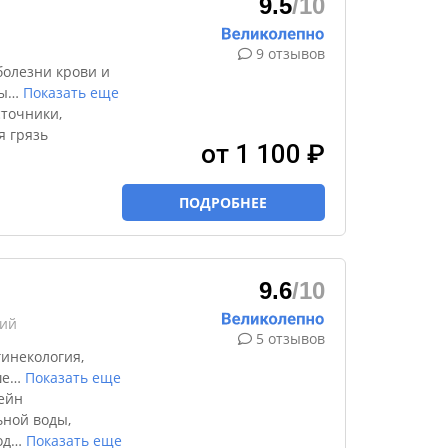
9.5
/10
9 отзывов
болезни крови и
ы
…
Показать еще
точники,
я грязь
от 1 100 ₽
ПОДРОБНЕЕ
9.6
/10
кий
5 отзывов
инекология,
ше
…
Показать еще
ейн
ной воды,
од
…
Показать еще