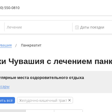
00) 550-0810
Лечение
увашия
Панкреатит
и Чувашия с лечением пан
лярные места оздоровительного отдыха
ксары
Желудочно-кишечный тракт
ить всё