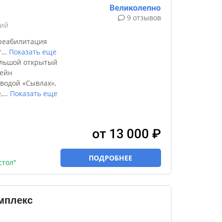
9 отзывов
кий
реабилитация
г
…
Показать еще
ольшой открытый
сейн
водой «Сывлах»,
,
…
Показать еще
от 13 000 ₽
ПОДРОБНЕЕ
стол"
мплекс