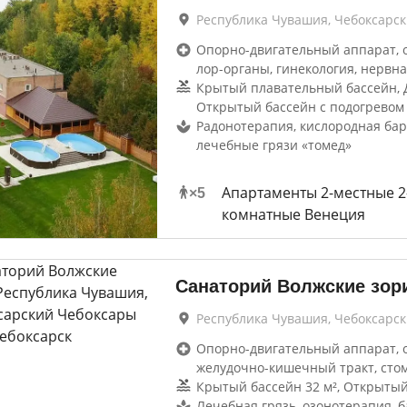
Республика Чувашия, Чебоксарс
Опорно-двигательный аппарат, 
лор-органы, гинекология, нервна
Крытый плавательный бассейн, Д
Открытый бассейн с подогревом 
Радонотерапия, кислородная бар
лечебные грязи «томед»
Апартаменты 2-местные 2
×
5
комнатные Венеция
Санаторий Волжские зор
Республика Чувашия, Чебоксарс
Опорно-двигательный аппарат, 
желудочно-кишечный тракт, сто
Крытый бассейн 32 м², Открытый
Лечебная грязь, озонотерапия, 