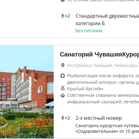
Стандартный двухместны
×
2
категории Б
Без питания
Санаторий ЧувашияКуро
Республика Чувашия, Чебоксары
Реабилитация после инфаркта, о
двигательный аппарат, органы 
Крытый бассейн
Собственная скважина минераль
инфракрасный саунарий, лечеб
2-х местный номер
×
2
Санаторно-курортная путевк
«Оздоровительная» от 10 дн