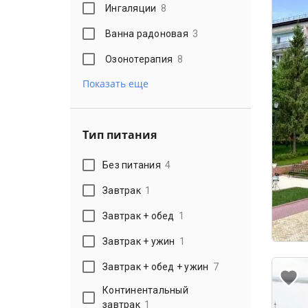
Ингаляции
8
Ванна радоновая
3
Озонотерапия
8
Показать еще
Тип питания
Без питания
4
Завтрак
1
Завтрак + обед
1
Завтрак + ужин
1
Завтрак + обед + ужин
7
Континентальный
завтрак
1