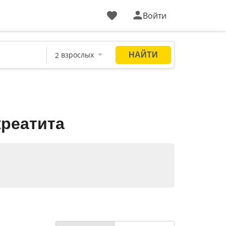
Войти
креатита