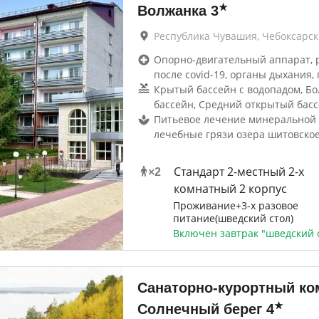
★
Волжанка
3
Республика Чувашия, Чебоксарс
Опорно-двигательный аппарат, 
после covid-19, органы дыхания, 
Крытый бассейн с водопадом, Б
бассейн, Средний открытый бас
Питьевое лечение минеральной 
лечебные грязи озера шитовское
Стандарт 2-местный 2-х
×
2
комнатный 2 корпус
Проживание+3-х разовое
питание(шведский стол)
Включен завтрак "шведский 
Санаторно-курортный ко
★
Солнечный берег
4