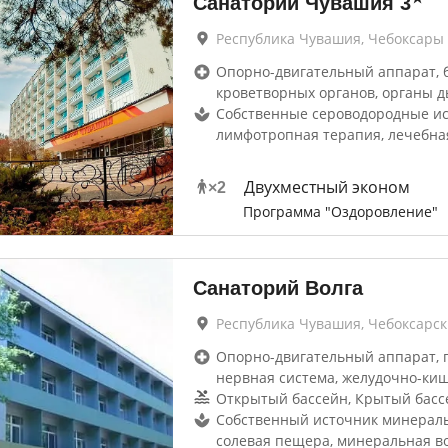
Санаторий Чувашия
3
Республика Чувашия, Чебоксары
Опорно-двигательный аппарат, 
кроветворных органов, органы д
Собственные сероводородные ис
лимфотропная терапия, лечебна
Двухместный эконом
×
2
Программа "Оздоровление"
Санаторий Волга
Республика Чувашия, Чебоксарс
Опорно-двигательный аппарат, г
нервная система, желудочно-ки
Открытый бассейн, Крытый басс
Собственный источник минераль
солевая пещера, минеральная в