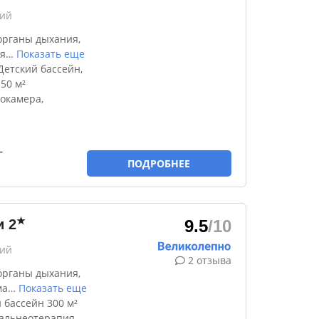
кий
органы дыхания,
я
…
Показать еще
етский бассейн,
50 м²
окамера,
-
ПОДРОБНЕЕ
★
и
2
9.5
/10
кий
2 отзыва
органы дыхания,
ма
…
Показать еще
 бассейн 300 м²
бальнеотерапия