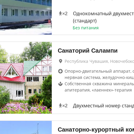
Однокомнатный двухмес
×
2
(стандарт)
Без питания
Санаторий Салампи
Республика Чувашия, Новочебок
Опорно-двигательный аппарат, 
нервная система, желудочно-ки
Собственная скважина минераль
апитерапия, «лаеннек»-терапия
Двухместный номер стан
×
2
Санаторно-курортный ко