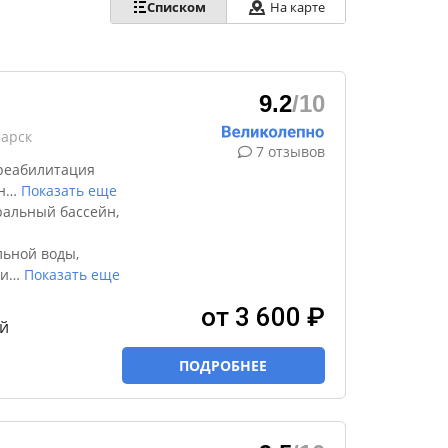
Списком
На карте
9.2
/10
сарск
7 отзывов
реабилитация
н
…
Показать еще
альный бассейн,
ьной воды,
ци
…
Показать еще
от 3 600 ₽
й
ПОДРОБНЕЕ