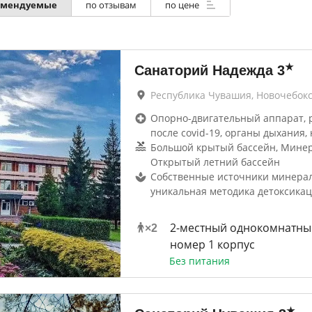
омендуемые
по отзывам
по цене
★
Санаторий Надежда
3
Республика Чувашия, Новочебок
Опорно-двигательный аппарат, 
после covid-19, органы дыхания, 
Большой крытый бассейн, Минер
Открытый летний бассейн
Собственные источники минерал
уникальная методика детоксика
2-местный однокомнатны
×
2
номер 1 корпус
Без питания
★