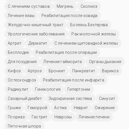
С лечением суставов
Мигрень
Сколиоз
Лечение язвы
Реабилитация после ковида
Желудочно-кишечный тракт
Болезнь Бехтерева
Урологические заболевания
Рак молочной железы
Артрит
Дерматит
С лечением щитовидной железы
Бесплодие
Реабилитация после операции
Для похудения
Лечение гайморита
Органы дыхания
Кифоз
Артроз
Бронхит
Панкреатит
Варикоз
Остеохондроз
Реабилитация после инфаркта
Радикулит
Гинекология
Гипертонии
Сахарный диабет
Эндокринная система
Синусит
Грыжи
Геморрой
Астма
Неврит
Ожирение
Псориаз
Гастрит
Неврозы
Лечение печени
Пяточная шпора