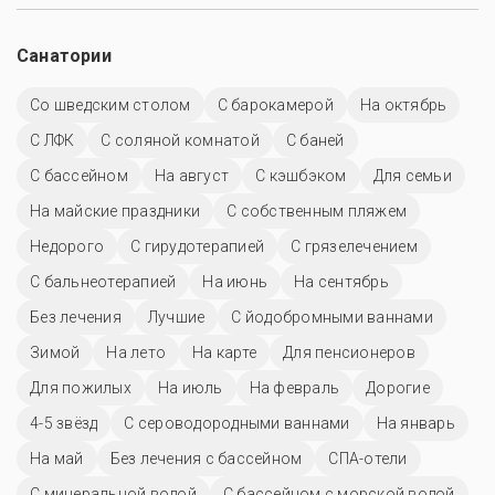
Санатории
Со шведским столом
С барокамерой
На октябрь
С ЛФК
С соляной комнатой
С баней
C бассейном
На август
С кэшбэком
Для семьи
На майские праздники
С собственным пляжем
Недорого
С гирудотерапией
С грязелечением
С бальнеотерапией
На июнь
На сентябрь
Без лечения
Лучшие
С йодобромными ваннами
Зимой
На лето
На карте
Для пенсионеров
Для пожилых
На июль
На февраль
Дорогие
4-5 звёзд
С сероводородными ваннами
На январь
На май
Без лечения с бассейном
СПА-отели
С минеральной водой
С бассейном с морской водой