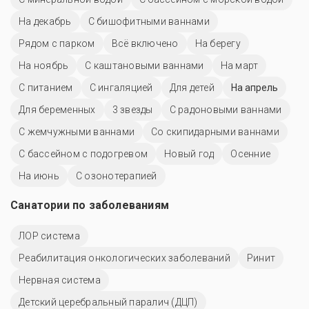
На декабрь
С бишофитными ваннами
Рядом с парком
Всё включено
На берегу
На ноябрь
С каштановыми ваннами
На март
С питанием
С ингаляцией
Для детей
На апрель
Для беременных
3 звезды
С радоновыми ваннами
С жемчужными ваннами
Со скипидарными ваннами
С бассейном с подогревом
Новый год
Осенние
На июнь
С озонотерапией
Санатории по заболеваниям
ЛОР система
Реабилитация онкологических заболеваний
Ринит
Нервная система
Детский церебральный паралич (ДЦП)