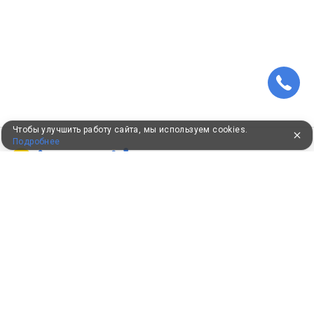
Чтобы улучшить работу сайта, мы используем cookies.
Подробнее
ПУТЕВКИ В САНАТОРИИ
КОНСУЛЬТАЦИИ ПО ТЕЛЕФОНУ
8 (800) 550-0810
Бесплатно по России
КЛИЕНТАМ
Как забронировать